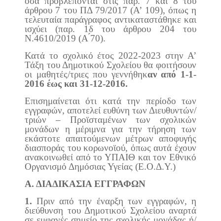
όσα προβλέπονται στις παρ. 7 και 8 του
άρθρου 7 του ΠΔ 79/2017 (Α’ 109), όπως η
τελευταία παράγραφος αντικαταστάθηκε και
ισχύει (παρ. 1δ του άρθρου 204 του
Ν.4610/2019 (Α ́70).
Κατά το σχολικό έτος 2022-2023 στην Α’
Τάξη του Δημοτικού Σχολείου θα φοιτήσουν
οι μαθητές/τριες που γεννήθηκ
αν από 1-1-
2016 έως και 31-12-2016.
Επισημαίνεται ότι κατά την περίοδο των
εγγραφών, αποτελεί ευθύνη των Διευθυντών/
τριών – Προϊσταμένων των σχολικών
μονάδων η μέριμνα για την τήρηση των
εκάστοτε απαιτούμενων μέτρων αποφυγής
διασποράς του κορωνοϊού, όπως αυτά έχουν
ανακοινωθεί από το ΥΠΑΙΘ και τον Εθνικό
Οργανισμό Δημόσιας Υγείας (Ε.Ο.Δ.Υ.)
Α. ΔΙΑΔΙΚΑΣΙΑ ΕΓΓΡΑΦΩΝ
1.
Πριν από την έναρξη των εγγραφών, η
διεύθυνση του Δημοτικού Σχολείου αναρτά
σε εμφανές σημείο της σχολικής μονάδας ή/