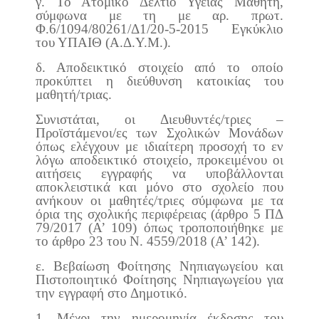
γ. Το Ατομικό Δελτίο Υγείας Μαθητή,
σύμφωνα με τη με αρ. πρωτ.
Φ.6/1094/80261/Δ1/20-5-2015 Εγκύκλιο
του ΥΠΑΙΘ (Α.Δ.Υ.Μ.).
δ. Αποδεικτικό στοιχείο από το οποίο
προκύπτει η διεύθυνση κατοικίας του
μαθητή/τριας.
Συνιστάται, οι Διευθυντές/τριες –
Προϊστάμενοι/ες των Σχολικών Μονάδων
όπως ελέγχουν με ιδιαίτερη προσοχή το εν
λόγω αποδεικτικό στοιχείο, προκειμένου οι
αιτήσεις εγγραφής να υποβάλλονται
αποκλειστικά και μόνο στο σχολείο που
ανήκουν οι μαθητές/τριες σύμφωνα με τα
όρια της σχολικής περιφέρειας (άρθρο 5 ΠΔ
79/2017 (Α’ 109) όπως τροποποιήθηκε με
το άρθρο 23 του Ν. 4559/2018 (Α’ 142).
ε. Βεβαίωση Φοίτησης Νηπιαγωγείου και
Πιστοποιητικό Φοίτησης Νηπιαγωγείου για
την εγγραφή στο Δημοτικό.
1. Μέχρι την ημερομηνία έκδοσης του