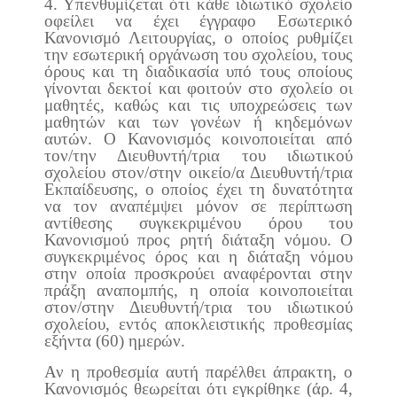
4. Υπενθυμίζεται ότι κάθε ιδιωτικό σχολείο
οφείλει να έχει έγγραφο Εσωτερικό
Κανονισμό Λειτουργίας, ο οποίος ρυθμίζει
την εσωτερική οργάνωση του σχολείου, τους
όρους και τη διαδικασία υπό τους οποίους
γίνονται δεκτοί και φοιτούν στο σχολείο οι
μαθητές, καθώς και τις υποχρεώσεις των
μαθητών και των γονέων ή κηδεμόνων
αυτών. Ο Κανονισμός κοινοποιείται από
τον/την Διευθυντή/τρια του ιδιωτικού
σχολείου στον/στην οικείο/α Διευθυντή/τρια
Εκπαίδευσης, ο οποίος έχει τη δυνατότητα
να τον αναπέμψει μόνον σε περίπτωση
αντίθεσης συγκεκριμένου όρου του
Κανονισμού προς ρητή διάταξη νόμου. Ο
συγκεκριμένος όρος και η διάταξη νόμου
στην οποία προσκρούει αναφέρονται στην
πράξη αναπομπής, η οποία κοινοποιείται
στον/στην Διευθυντή/τρια του ιδιωτικού
σχολείου, εντός αποκλειστικής προθεσμίας
εξήντα (60) ημερών.
Αν η προθεσμία αυτή παρέλθει άπρακτη, ο
Κανονισμός θεωρείται ότι εγκρίθηκε (άρ. 4,