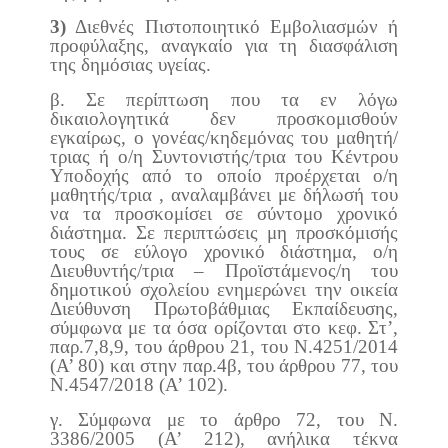
3)
Διεθνές Πιστοποιητικό Εμβολιασμών ή
προφύλαξης, αναγκαίο για τη διασφάλιση
της δημόσιας υγείας.
β. Σε περίπτωση που τα εν λόγω
δικαιολογητικά δεν προσκομισθούν
εγκαίρως, ο γονέας/κηδεμόνας του μαθητή/
τριας ή ο/η Συντονιστής/τρια του Κέντρου
Υποδοχής από το οποίο προέρχεται ο/η
μαθητής/τρια , αναλαμβάνει με δήλωσή του
να τα προσκομίσει σε σύντομο χρονικό
διάστημα. Σε περιπτώσεις μη προσκόμισής
τους σε εύλογο χρονικό διάστημα, ο/η
Διευθυντής/τρια – Προϊστάμενος/η του
δημοτικού σχολείου ενημερώνει την οικεία
Διεύθυνση Πρωτοβάθμιας Εκπαίδευσης,
σύμφωνα με τα όσα ορίζονται στο κεφ. Στ’,
παρ.7,8,9, του άρθρου 21, του Ν.4251/2014
(A’ 80) και στην παρ.4β, του άρθρου 77, του
Ν.4547/2018 (Α’ 102).
γ. Σύμφωνα με το άρθρο 72, του Ν.
3386/2005 (Α’ 212), ανήλικα τέκνα