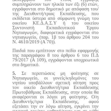
συμπληρώνουν των ηλικία των έξι (6) ετών,
εγγράφονται στο δημοτικό με απόφαση του/
της Διευθυντή/τριας Εκπαίδευσης, που
εκδίδεται ύστερα από σύμφωνη γνώμη του
οικείου ΚΕ.Δ.Α.Σ.Υ ή του οικείου
Συντονιστή Εκπαιδευτικού Έργου
Νηπιαγωγών, διαφορετικά εγγράφονται στο
νηπιαγωγείο, (παρ. 1β του άρθρου 204 του
Ν. 4610/2019 (Α ́70)).
Παιδιά που εμπίπτουν στο πεδίο εφαρμογής
της παραγράφου 8 του άρθρου 6 του Π.Δ
79/2017 (Α 109), εγγράφονται υποχρεωτικά
στο δημοτικό.
5.
Σε περιπτώσεις μη φοίτησης σε
Νηπιαγωγείο, οι γονείς/κηδεμόνες του
νηπίου υποβάλλουν σχετική αίτηση προς
τον οικείο Διευθυντή/τρια Εκπαίδευσης
Πρωτοβάθμιας Εκπαίδευσης, στην οποία θα
αναφέρονται οι λόγοι μη φοίτησης. Ο/η
Διευθυντής/τρια Εκπαίδευσης, αφού
εξετάσει την εν λόγω αίτηση, εγκρίνει την
εγγραφή του/της μαθητή/τριας και σε κάθε