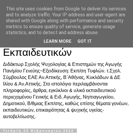
This site uses cookies from Google to deliver its services
Δρ. Ράνια Χιουρέα-
and to analyze traffic. Your IP address and user-agent are
shared with Google along with performance and security
Συμβουλευτική &
metrics to ensure quality of service, generate usage
statistics, and to detect and address abuse.
Υποστήριξη Γονέων &
LEARN MORE
GOT IT
Εκπαιδευτικών
Διδάκτωρ Σχολής Ψυχολογίας & Επιστημών της Αγωγής
Παν/μίου Γενεύης~Εξειδίκευση: Εκπ/ση Τυφλών. τ.Σχολ.
Σύμβουλος ΕΑΕ Αν.Αττικής, Β΄Αθήνας, Κυκλάδων & ΔΕ
Ιλίου & Αν.Αττικής. Στο ιστολόγιο περιλαμβάνονται
πληροφορίες, άρθρα, εγκύκλιοι & υλικό εκπαιδευτικού
περιεχομένου Γενικής & Ειδ. Αγωγής, Νηπιαγωγείου,
Δημοτικού, Β/θμιας Εκπ/σης, καθώς επίσης θέματα γονέων,
εκπαιδευτικών, επικαιρότητας & ψυχικής υγείας-
αυτοβελτίωσης.
Τετάρτη 23 Φεβρουαρίου 2022