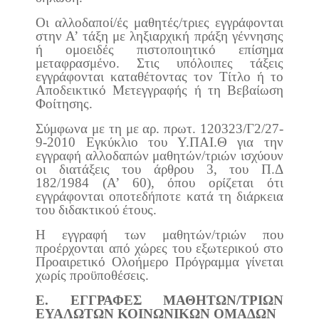
Οι αλλοδαποί/ές μαθητές/τριες εγγράφονται
στην Α’ τάξη με ληξιαρχική πράξη γέννησης
ή ομοειδές πιστοποιητικό επίσημα
μεταφρασμένο. Στις υπόλοιπες τάξεις
εγγράφονται καταθέτοντας τον Τίτλο ή το
Αποδεικτικό Μετεγγραφής ή τη Βεβαίωση
Φοίτησης.
Σύμφωνα με τη με αρ. πρωτ. 120323/Γ2/27-
9-2010 Εγκύκλιο του Υ.ΠΑΙ.Θ για την
εγγραφή αλλοδαπών μαθητών/τριών ισχύουν
οι διατάξεις του άρθρου 3, του Π.Δ
182/1984 (Α’ 60), όπου ορίζεται ότι
εγγράφονται οποτεδήποτε κατά τη διάρκεια
του διδακτικού έτους.
Η εγγραφή των μαθητών/τριών που
προέρχονται από χώρες του εξωτερικού στο
Προαιρετικό Ολοήμερο Πρόγραμμα γίνεται
χωρίς προϋποθέσεις.
Ε. ΕΓΓΡΑΦΕΣ ΜΑΘΗΤΩΝ/ΤΡΙΩΝ
ΕΥΑΛΩΤΩΝ ΚΟΙΝΩΝΙΚΩΝ ΟΜΑΔΩΝ