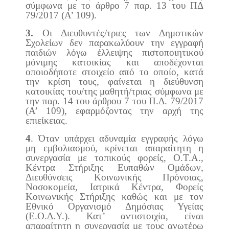
σύμφωνα με το άρθρο 7 παρ. 13 του ΠΔ
79/2017 (Α’ 109).
3.
Οι Διευθυντές/τριες των Δημοτικών
Σχολείων δεν παρακωλύουν την εγγραφή
παιδιών λόγω έλλειψης πιστοποιητικού
μόνιμης κατοικίας και αποδέχονται
οποιοδήποτε στοιχείο από το οποίο, κατά
την κρίση τους, φαίνεται η διεύθυνση
κατοικίας του/της μαθητή/τριας σύμφωνα με
την παρ. 14 του άρθρου 7 του Π.Δ. 79/2017
(Α’ 109), εφαρμόζοντας την αρχή της
επιείκειας.
4
. Όταν υπάρχει αδυναμία εγγραφής λόγω
μη εμβολιασμού, κρίνεται απαραίτητη η
συνεργασία με τοπικούς φορείς, Ο.Τ.Α.,
Κέντρα Στήριξης Ευπαθών Ομάδων,
Διευθύνσεις Κοινωνικής Πρόνοιας,
Νοσοκομεία, Ιατρικά Κέντρα, Φορείς
Κοινωνικής Στήριξης καθώς και με τον
Εθνικό Οργανισμό Δημόσιας Υγείας
(Ε.Ο.Δ.Υ.). Κατ’ αντιστοιχία, είναι
απαραίτητη η συνεργασία με τους ανωτέρω