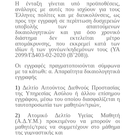
Η ένταξη γίνεται υπό προϋποθέσεις,
ανάλογες με αυτές που ισχύουν για τους
Έλληνες πολίτες και με διευκολύνσεις, ως
προς την εγγραφή σε περίπτωση δυσχερειών
υποβολής των απαιτούμενων
δικαιολογητικών και για όσο χρονικό
διάστημα δεν εκτελείται μέτρο
απομάκρυνσης, που εκκρεμεί κατά των
ιδίων ή των γονέων/κηδεμόνων τους (ΥΑ
2099/ΓΔ403-02-2020 (Β’208)).
Οι εγγραφές πραγματοποιούνται σύμφωνα
με τα κάτωθι: α. Απαραίτητα δικαιολογητικά
εγγραφής
1)
Δελτίο Αιτούντος Διεθνούς Προστασίας
της Υπηρεσίας Ασύλου ή άλλου επίσημου
εγγράφου, μέσω του οποίου διασφαλίζεται η
ταυτοπροσωπία των μαθητών/τριών,
2)
Ατομικό Δελτίο Υγείας Μαθητή
(Α.Δ.Υ.Μ.) προκειμένου να μπορούν οι
μαθητές/τριες να συμμετέχουν στο μάθημα
της γυμναστικής και