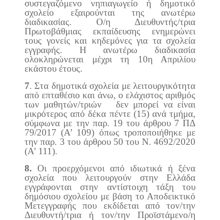
συστεγαζόμενο νηπιαγωγείο ή δημοτικό
σχολείο εξαιρούνται της ανωτέρω
διαδικασίας. Ο/η Διευθυντής/τρια
Πρωτοβάθμιας εκπαίδευσης ενημερώνει
τους γονείς και κηδεμόνες για τα σχολεία
εγγραφής. Η ανωτέρω διαδικασία
ολοκληρώνεται μέχρι τη 10η Απριλίου
εκάστου έτους.
7
. Στα δημοτικά σχολεία με λειτουργικότητα
από επταθέσιο και άνω, ο ελάχιστος αριθμός
των μαθητών/τριών δεν μπορεί να είναι
μικρότερος από δέκα πέντε (15) ανά τμήμα,
σύμφωνα με την παρ. 19 του άρθρου 7 ΠΔ
79/2017 (Α’ 109) όπως τροποποιήθηκε με
την παρ. 3 του άρθρου 50 του Ν. 4692/2020
(Α’ 111).
8.
Οι προερχόμενοι από ιδιωτικά ή ξένα
σχολεία που λειτουργούν στην Ελλάδα
εγγράφονται στην αντίστοιχη τάξη του
δημόσιου σχολείου με βάση το Αποδεικτικό
Μετεγγραφής που εκδίδεται από τον/την
Διευθυντή/τρια ή τον/την Προϊστάμενο/η