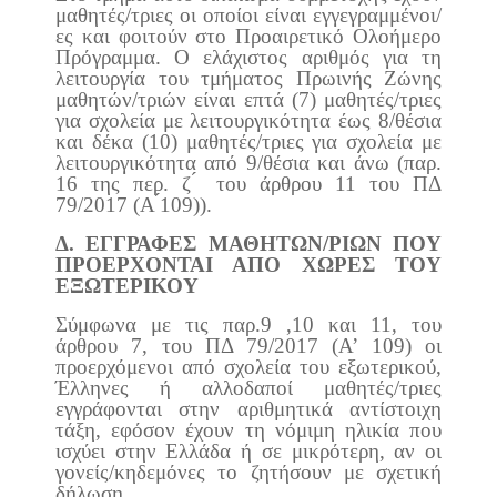
μαθητές/τριες οι οποίοι είναι εγγεγραμμένοι/
ες και φοιτούν στο Προαιρετικό Ολοήμερο
Πρόγραμμα. Ο ελάχιστος αριθμός για τη
λειτουργία του τμήματος Πρωινής Ζώνης
μαθητών/τριών είναι επτά (7) μαθητές/τριες
για σχολεία με λειτουργικότητα έως 8/θέσια
και δέκα (10) μαθητές/τριες για σχολεία με
λειτουργικότητα από 9/θέσια και άνω (παρ.
16 της περ. ζ ́ του άρθρου 11 του ΠΔ
79/2017 (Α ́109)).
Δ. ΕΓΓΡΑΦΕΣ ΜΑΘΗΤΩΝ/ΡΙΩΝ ΠΟΥ
ΠΡΟΕΡΧΟΝΤΑΙ ΑΠΟ ΧΩΡΕΣ ΤΟΥ
ΕΞΩΤΕΡΙΚΟΥ
Σύμφωνα με τις παρ.9 ,10 και 11, του
άρθρου 7, του ΠΔ 79/2017 (Α’ 109) οι
προερχόμενοι από σχολεία του εξωτερικού,
Έλληνες ή αλλοδαποί μαθητές/τριες
εγγράφονται στην αριθμητικά αντίστοιχη
τάξη, εφόσον έχουν τη νόμιμη ηλικία που
ισχύει στην Ελλάδα ή σε μικρότερη, αν οι
γονείς/κηδεμόνες το ζητήσουν με σχετική
δήλωση.