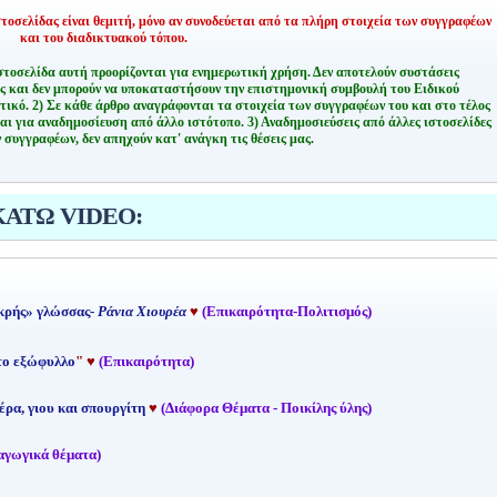
οσελίδας είναι θεμιτή,
μόνο αν συνοδεύεται από τα πλήρη στοιχεία των συγγραφέων
και του διαδικτυακού τόπου.
στοσελίδα αυτή προορίζονται για ενημερωτική χρήση. Δεν αποτελούν συστάσεις
ης και δεν μπορούν να υποκαταστήσουν την επιστημονική συμβουλή του Ειδικού
τικό.
2) Σε κάθε άρθρο αναγράφονται τα στοιχεία των συγγραφέων του και στο τέλος
αι για αναδημοσίευση από άλλο ιστότοπο.
3) Αναδημοσιεύσεις από άλλες ιστοσελίδες
 συγγραφέων, δεν απηχούν κατ' ανάγκη τις θέσεις μας.
ΚΑΤΩ VIDEO:
κρής» γλώσσας-
Ράνια Χιουρέα
♥
(Επικαιρότητα-Πολιτισμός)
 το εξώφυλλο
"
♥
(Επικαιρότητα)
έρα, γιου και σπουργίτη
♥
(Διάφορα Θέματα - Ποικίλης ύλης)
αγωγικά θέματα)