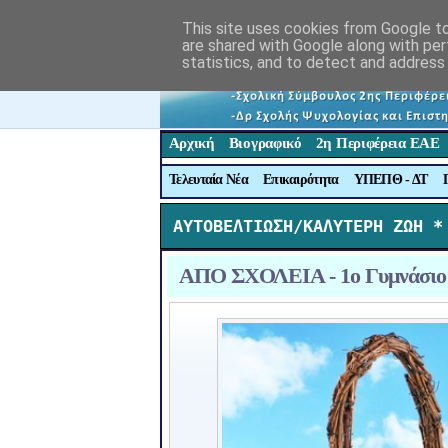
This site uses cookies from Google to 
are shared with Google along with per
statistics, and to detect and address
Αρχική
Βιογραφικό
2η Περιφέρεια ΕΑΕ
Τελευταία Νέα
Επικαιρότητα
ΥΠΕΠΘ - ΔΤ
ΑΥΤΟΒΕΛΤΙΩΣΗ/ΚΑΛΥΤΕΡΗ ΖΩΗ *
ΑΠΟ ΣΧΟΛΕΙΑ - 1ο Γυμνάσιο 