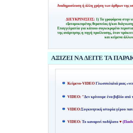
Αναδημοσίευση ή άλλη χρήση των άρθρων της ιστ
ΔΙΕΥΚΡΙΝΙΣΕΙΣ:
1) Τα γραφόμενα στην ι
εξατομικευμένης θεραπείας ή/και διάγνωσ
Επαγγελματία για κάποιο συγκεκριμένο περιστα
της ανάρτησης η πηγή προέλευσης, όταν πρόκειτ
και κείμενα άλλων
ΑΞΙΖΕΙ ΝΑ ΔΕΙΤΕ ΤΑ ΠΑΡΑ
Kείμενο-
VIDEO
Γλωσσολαλιά μιας «νε
VIDEO: "
Δεν κρίνουμε ένα βιβλίο από
VIDEO:
Συγκινητική ιστορία γέρου πατ
VIDEO:
Το καναρινί ποδήλατο
♥
(Παιδ