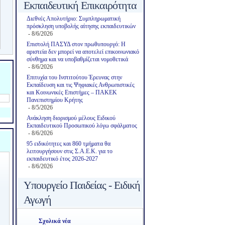
Εκπαιδευτική Επικαιρότητα
Διεθνές Απολυτήριο: Συμπληρωματική
πρόσκληση υποβολής αίτησης εκπαιδευτικών
- 8/6/2026
Επιστολή ΠΑΣΥΔ στον πρωθυπουργό: Η
αριστεία δεν μπορεί να αποτελεί επικοινωνιακό
σύνθημα και να υποβαθμίζεται νομοθετικά
- 8/6/2026
Επιτυχία του Ινστιτούτου Έρευνας στην
Εκπαίδευση και τις Ψηφιακές Ανθρωπιστικές
και Κοινωνικές Επιστήμες – ΠΑΚΕΚ
Πανεπιστημίου Κρήτης
- 8/5/2026
Ανάκληση διορισμού μέλους Ειδικού
Εκπαιδευτικού Προσωπικού λόγω σφάλματος
- 8/6/2026
95 ειδικότητες και 860 τμήματα θα
λειτουργήσουν στις Σ.Α.Ε.Κ. για το
εκπαιδευτικό έτος 2026-2027
- 8/6/2026
Υπουργείο Παιδείας - Ειδική
Αγωγή
Σχολικά νέα