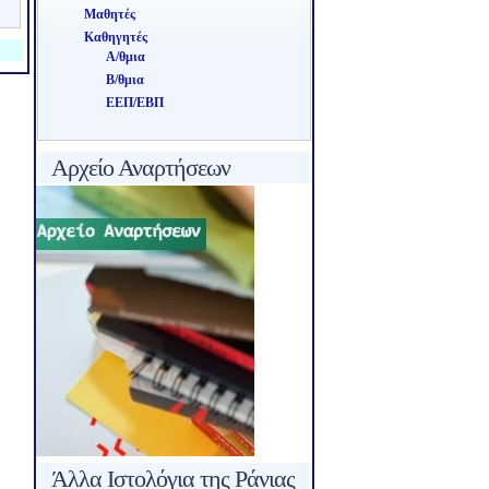
Μαθητές
Καθηγητές
Α/θμια
Β/θμια
ΕΕΠ/ΕΒΠ
Αρχείο Αναρτήσεων
Άλλα Ιστολόγια της Ράνιας