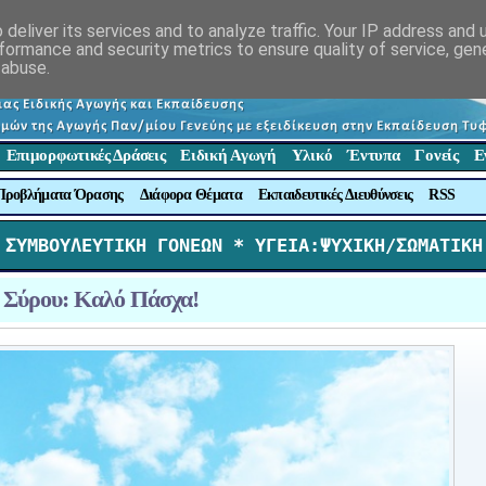
deliver its services and to analyze traffic. Your IP address and
formance and security metrics to ensure quality of service, ge
 abuse.
Επιμορφωτικές Δράσεις
Ειδική Αγωγή
Υλικό
Έντυπα
Γονείς
Ε
Προβλήματα Όρασης
Διάφορα Θέματα
Εκπαιδευτικές Διευθύνσεις
RSS
 ΣΥΜΒΟΥΛΕΥΤΙΚΗ ΓΟΝΕΩΝ *
 ΥΓΕΙΑ:ΨΥΧΙΚΗ/ΣΩΜΑΤΙΚΗ
Σύρου: Καλό Πάσχα!