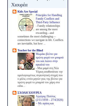
Χιουρέα
Kids Are Special
Principles for Handling
Family Conflicts and
Third-Party Influence
-
Family relationships
are among the most
rewarding—and
sometimes the most challenging—
connections we navigate in life. Conflicts
are inevitable, but how ...
Teacher for the Blind
Μωράκι βλέπει για
πρώτη φορά τον μπαμπά
του και λιώνει στην
αγκαλιά του
-
Μια μαμά στη Νέα
Υόρκη απαθανάτισε την
ομολογουμένως συγκινητική στιγμή που
ο μόλις εννέα μηνών γιος της βλέπει για
πρώτη φορά το μπαμπά του χάρη στα
ειδικ...
ΣΧΟΛΗ ΧΙΟΥΡΕΑ
Αργύρης Πούλος
(2/11/1959 – 27/4/2026)
~ Με αγάπη και