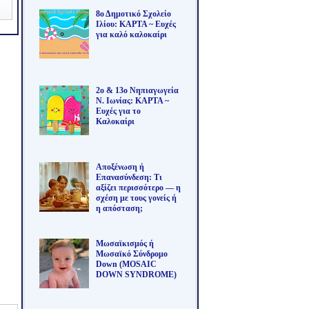
8ο Δημοτικό Σχολείο
Ιλίου: ΚΑΡΤΑ ~ Ευχές
για καλό καλοκαίρι
2ο & 13ο Νηπιαγωγεία
Ν. Ιωνίας: ΚΑΡΤΑ ~
Ευχές για το
Καλοκαίρι
Αποξένωση ή
Επανασύνδεση: Τι
αξίζει περισσότερο — η
σχέση με τους γονείς ή
η απόσταση;
Μωσαϊκισμός ή
Μωσαϊκό Σύνδρομο
Down (MOSAIC
DOWN SYNDROME)