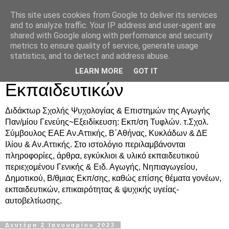
This site uses cookies from Google to deliver its services
Δρ. Ράνια Χιουρέα-
and to analyze traffic. Your IP address and user-agent are
shared with Google along with performance and security
Συμβουλευτική &
metrics to ensure quality of service, generate usage
statistics, and to detect and address abuse.
Υποστήριξη Γονέων &
LEARN MORE
GOT IT
Εκπαιδευτικών
Διδάκτωρ Σχολής Ψυχολογίας & Επιστημών της Αγωγής
Παν/μίου Γενεύης~Εξειδίκευση: Εκπ/ση Τυφλών. τ.Σχολ.
Σύμβουλος ΕΑΕ Αν.Αττικής, Β΄Αθήνας, Κυκλάδων & ΔΕ
Ιλίου & Αν.Αττικής. Στο ιστολόγιο περιλαμβάνονται
πληροφορίες, άρθρα, εγκύκλιοι & υλικό εκπαιδευτικού
περιεχομένου Γενικής & Ειδ. Αγωγής, Νηπιαγωγείου,
Δημοτικού, Β/θμιας Εκπ/σης, καθώς επίσης θέματα γονέων,
εκπαιδευτικών, επικαιρότητας & ψυχικής υγείας-
αυτοβελτίωσης.
Δευτέρα 2 Ιανουαρίου 2023