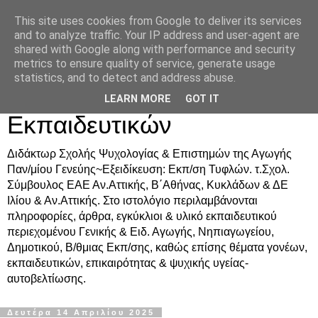
This site uses cookies from Google to deliver its services
Δρ. Ράνια Χιουρέα-
and to analyze traffic. Your IP address and user-agent are
shared with Google along with performance and security
Συμβουλευτική &
metrics to ensure quality of service, generate usage
statistics, and to detect and address abuse.
Υποστήριξη Γονέων &
LEARN MORE
GOT IT
Εκπαιδευτικών
Διδάκτωρ Σχολής Ψυχολογίας & Επιστημών της Αγωγής
Παν/μίου Γενεύης~Εξειδίκευση: Εκπ/ση Τυφλών. τ.Σχολ.
Σύμβουλος ΕΑΕ Αν.Αττικής, Β΄Αθήνας, Κυκλάδων & ΔΕ
Ιλίου & Αν.Αττικής. Στο ιστολόγιο περιλαμβάνονται
πληροφορίες, άρθρα, εγκύκλιοι & υλικό εκπαιδευτικού
περιεχομένου Γενικής & Ειδ. Αγωγής, Νηπιαγωγείου,
Δημοτικού, Β/θμιας Εκπ/σης, καθώς επίσης θέματα γονέων,
εκπαιδευτικών, επικαιρότητας & ψυχικής υγείας-
αυτοβελτίωσης.
Δευτέρα 14 Απριλίου 2025