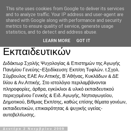
This site uses cookies from Google to deliver its services
Δρ. Ράνια Χιουρέα-
and to analyze traffic. Your IP address and user-agent are
shared with Google along with performance and security
Συμβουλευτική &
metrics to ensure quality of service, generate usage
statistics, and to detect and address abuse.
Υποστήριξη Γονέων &
LEARN MORE
GOT IT
Εκπαιδευτικών
Διδάκτωρ Σχολής Ψυχολογίας & Επιστημών της Αγωγής
Παν/μίου Γενεύης~Εξειδίκευση: Εκπ/ση Τυφλών. τ.Σχολ.
Σύμβουλος ΕΑΕ Αν.Αττικής, Β΄Αθήνας, Κυκλάδων & ΔΕ
Ιλίου & Αν.Αττικής. Στο ιστολόγιο περιλαμβάνονται
πληροφορίες, άρθρα, εγκύκλιοι & υλικό εκπαιδευτικού
περιεχομένου Γενικής & Ειδ. Αγωγής, Νηπιαγωγείου,
Δημοτικού, Β/θμιας Εκπ/σης, καθώς επίσης θέματα γονέων,
εκπαιδευτικών, επικαιρότητας & ψυχικής υγείας-
αυτοβελτίωσης.
Δευτέρα 2 Νοεμβρίου 2009