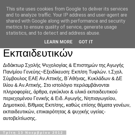
This site uses cookies from Google to deliver its services
Δρ. Ράνια Χιουρέα-
and to analyze traffic. Your IP address and user-agent are
shared with Google along with performance and security
Συμβουλευτική &
metrics to ensure quality of service, generate usage
statistics, and to detect and address abuse.
Υποστήριξη Γονέων &
LEARN MORE
GOT IT
Εκπαιδευτικών
Διδάκτωρ Σχολής Ψυχολογίας & Επιστημών της Αγωγής
Παν/μίου Γενεύης~Εξειδίκευση: Εκπ/ση Τυφλών. τ.Σχολ.
Σύμβουλος ΕΑΕ Αν.Αττικής, Β΄Αθήνας, Κυκλάδων & ΔΕ
Ιλίου & Αν.Αττικής. Στο ιστολόγιο περιλαμβάνονται
πληροφορίες, άρθρα, εγκύκλιοι & υλικό εκπαιδευτικού
περιεχομένου Γενικής & Ειδ. Αγωγής, Νηπιαγωγείου,
Δημοτικού, Β/θμιας Εκπ/σης, καθώς επίσης θέματα γονέων,
εκπαιδευτικών, επικαιρότητας & ψυχικής υγείας-
αυτοβελτίωσης.
Τρίτη 13 Νοεμβρίου 2012