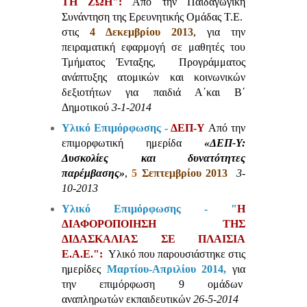
ΤΗ ΖΩΗ":
Από την Παιδαγωγική
Συνάντηση της Ερευνητικής Ομάδας Τ.Ε.
στις
4 Δεκεμβρίου 2013
, για την
πειραματική εφαρμογή σε μαθητές του
Τμήματος Ένταξης, Προγράμματος
ανάπτυξης ατομικών και κοινωνικών
δεξιοτήτων για παιδιά Α΄και Β΄
Δημοτικού
3-1-2014
Υλικό Επιμόρφωσης -
ΔΕΠ-Υ
Από την
επιμορφωτική ημερίδα
«ΔΕΠ-Υ:
Δυσκολίες και δυνατότητες
παρέμβασης»
,
5
Σεπτεμβρίου 2013
3-
10-2013
Υλικό Επιμόρφωσης - "
Η
ΔΙΑΦΟΡΟΠΟΙΗΣΗ ΤΗΣ
ΔΙΔΑΣΚΑΛΙΑΣ ΣΕ ΠΛΑΙΣΙΑ
Ε.Α.Ε."
:
Υλικό που παρουσιάστηκε στις
ημερίδες
Μαρτίου-Απριλίου 2014,
για
την επιμόρφωση 9 ομάδων
αναπληρωτών εκπαιδευτικών
26-5-2014