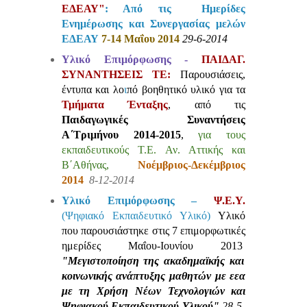
ΕΔΕΑΥ"
: Από τις
Ημερίδες
Ενημέρωσης και Συνεργασίας μελών
ΕΔΕΑΥ
7-14 Μαΐου 2014
29-6-2014
Υλικό Επιμόρφωσης -
ΠΑΙΔΑΓ.
ΣΥΝΑΝΤΗΣΕΙΣ ΤΕ:
Παρουσιάσεις,
έντυπα και λο
ι
πό βοηθητικό υλικό για τα
Τμήματα
Ένταξης
, από τις
Παιδαγωγικές Συναντήσεις
Α΄Τριμήνου 2014-2015
,
για τους
εκπαιδευτικούς Τ.Ε. Αν. Αττικής και
Β΄Αθήνας,
Νοέμβριος-Δεκέμβριος
2014
8-12-2014
Υλικό Επιμόρφωσης –
Ψ.Ε.Υ.
(Ψηφιακό Εκπαιδευτικό Υλικό)
Υλικό
που παρουσιάστηκε στις 7 επιμορφωτικές
ημερίδες Μαΐου-Ιουνίου 2013
"Μεγιστοποίηση της ακαδημαϊκής και
κοινωνικής ανάπτυξης μαθητών με εεα
με τη Χρήση Νέων Τεχνολογιών και
Ψηφιακού Εκπαιδευτικού Υλικού"
28-5-