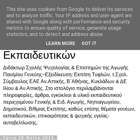
This site uses cookies from Google to deliver its services
Δρ. Ράνια Χιουρέα-
and to analyze traffic. Your IP address and user-agent are
shared with Google along with performance and security
Συμβουλευτική &
metrics to ensure quality of service, generate usage
statistics, and to detect and address abuse.
Υποστήριξη Γονέων &
LEARN MORE
GOT IT
Εκπαιδευτικών
Διδάκτωρ Σχολής Ψυχολογίας & Επιστημών της Αγωγής
Παν/μίου Γενεύης~Εξειδίκευση: Εκπ/ση Τυφλών. τ.Σχολ.
Σύμβουλος ΕΑΕ Αν.Αττικής, Β΄Αθήνας, Κυκλάδων & ΔΕ
Ιλίου & Αν.Αττικής. Στο ιστολόγιο περιλαμβάνονται
πληροφορίες, άρθρα, εγκύκλιοι & υλικό εκπαιδευτικού
περιεχομένου Γενικής & Ειδ. Αγωγής, Νηπιαγωγείου,
Δημοτικού, Β/θμιας Εκπ/σης, καθώς επίσης θέματα γονέων,
εκπαιδευτικών, επικαιρότητας & ψυχικής υγείας-
αυτοβελτίωσης.
Τρίτη 28 Μαΐου 2013