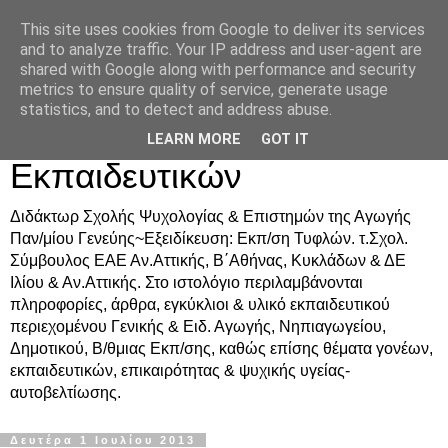
This site uses cookies from Google to deliver its services
Δρ. Ράνια Χιουρέα-
and to analyze traffic. Your IP address and user-agent are
shared with Google along with performance and security
Συμβουλευτική &
metrics to ensure quality of service, generate usage
statistics, and to detect and address abuse.
Υποστήριξη Γονέων &
LEARN MORE
GOT IT
Εκπαιδευτικών
Διδάκτωρ Σχολής Ψυχολογίας & Επιστημών της Αγωγής
Παν/μίου Γενεύης~Εξειδίκευση: Εκπ/ση Τυφλών. τ.Σχολ.
Σύμβουλος ΕΑΕ Αν.Αττικής, Β΄Αθήνας, Κυκλάδων & ΔΕ
Ιλίου & Αν.Αττικής. Στο ιστολόγιο περιλαμβάνονται
πληροφορίες, άρθρα, εγκύκλιοι & υλικό εκπαιδευτικού
περιεχομένου Γενικής & Ειδ. Αγωγής, Νηπιαγωγείου,
Δημοτικού, Β/θμιας Εκπ/σης, καθώς επίσης θέματα γονέων,
εκπαιδευτικών, επικαιρότητας & ψυχικής υγείας-
αυτοβελτίωσης.
Δευτέρα 1 Ιουλίου 2013