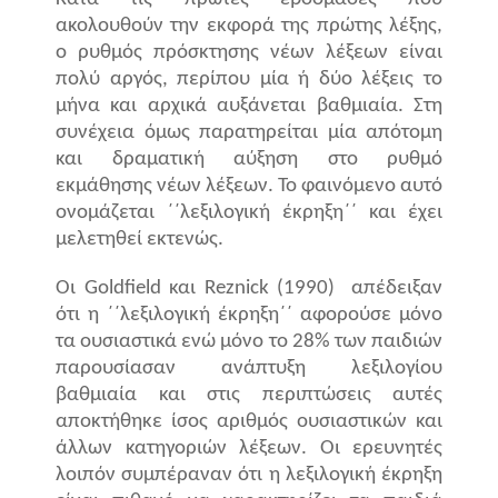
ακολουθούν την εκφορά της πρώτης λέξης,
ο ρυθμός πρόσκτησης νέων λέξεων είναι
πολύ αργός, περίπου μία ή δύο λέξεις το
μήνα και αρχικά αυξάνεται βαθμιαία. Στη
συνέχεια όμως παρατηρείται μία απότομη
και δραματική αύξηση στο ρυθμό
εκμάθησης νέων λέξεων. Το φαινόμενο αυτό
ονομάζεται ΄΄λεξιλογική έκρηξη΄΄ και έχει
μελετηθεί εκτενώς.
Οι
Goldfield
και
Reznick
(1990)
απέδειξαν
ότι η ΄΄λεξιλογική έκρηξη΄΄ αφορούσε μόνο
τα ουσιαστικά ενώ μόνο το 28% των παιδιών
παρουσίασαν ανάπτυξη λεξιλογίου
βαθμιαία και στις περιπτώσεις αυτές
αποκτήθηκε ίσος αριθμός ουσιαστικών και
άλλων κατηγοριών λέξεων. Οι ερευνητές
λοιπόν συμπέραναν ότι η λεξιλογική έκρηξη