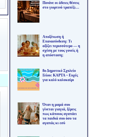
Πονάνε οι άδειες θέσεις
στο γιορτινό τραπέζι…
Αποξένωση ή
Επανασύνδεση: Τι
αξίζει περισσότερο — η
σχέση με τους γονείς ή
η απόσταση;
8ο Δημοτικό Σχολείο
Ιλίου: ΚΑΡΤΑ ~ Ευχές
για καλό καλοκαίρι
Όταν η μαμά σου
γίνεται γιαγιά, ξέρεις
πως κάποιος αγαπάει
τα παιδιά σου όσο τα
αγαπάς κι εσύ