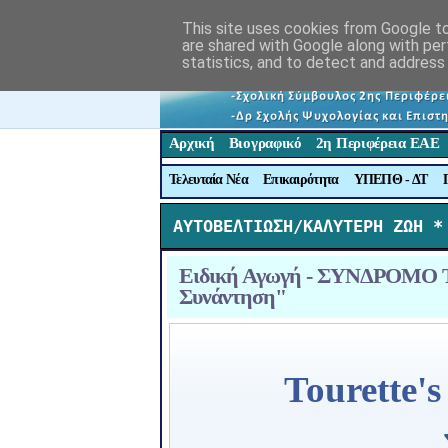
This site uses cookies from Google to 
are shared with Google along with per
statistics, and to detect and address
Αρχική
Βιογραφικό
2η Περιφέρεια ΕΑΕ
Τελευταία Νέα
Επικαιρότητα
ΥΠΕΠΘ - ΔΤ
ΑΥΤΟΒΕΛΤΙΩΣΗ/ΚΑΛΥΤΕΡΗ ΖΩΗ *
Ειδική Αγωγή - ΣΥΝΔΡΟΜΟ T
Συνάντηση"
Tourette'