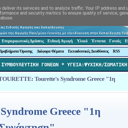
deliver its services and to analyze traffic. Your IP address and
formance and security metrics to ensure quality of service, ge
 abuse.
Επιμορφωτικές Δράσεις
Ειδική Αγωγή
Υλικό
Έντυπα
Γονείς
Ε
Προβλήματα Όρασης
Διάφορα Θέματα
Εκπαιδευτικές Διευθύνσεις
RSS
 ΣΥΜΒΟΥΛΕΥΤΙΚΗ ΓΟΝΕΩΝ *
 ΥΓΕΙΑ:ΨΥΧΙΚΗ/ΣΩΜΑΤΙΚΗ
OURETTE: Tourette's Syndrome Greece "1η
s Syndrome Greece "1η
Συνάντηση"