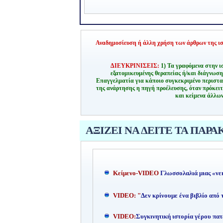
Αναδημοσίευση ή άλλη χρήση των άρθρων της ιστ
ΔΙΕΥΚΡΙΝΙΣΕΙΣ:
1) Τα γραφόμενα στην ι
εξατομικευμένης θεραπείας ή/και διάγνωσ
Επαγγελματία για κάποιο συγκεκριμένο περιστα
της ανάρτησης η πηγή προέλευσης, όταν πρόκειτ
και κείμενα άλλων
ΑΞΙΖΕΙ ΝΑ ΔΕΙΤΕ ΤΑ ΠΑΡΑ
Kείμενο-
VIDEO
Γλωσσολαλιά μιας «νε
VIDEO: "
Δεν κρίνουμε ένα βιβλίο από
VIDEO:
Συγκινητική ιστορία γέρου πατ