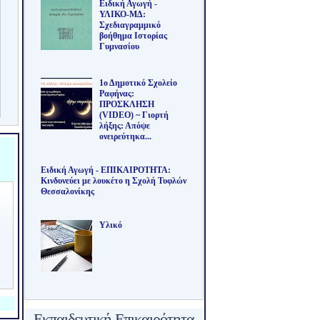
Ειδική Αγωγή -
ΥΛΙΚΟ-ΜΔ:
Σχεδιαγραμμικό
βοήθημα Ιστορίας
Γυμνασίου
1ο Δημοτικό Σχολείο
Ραφήνας:
ΠΡΟΣΚΛΗΣΗ
(VIDEO) ~ Γιορτή
λήξης: Απόψε
ονειρεύτηκα...
Ειδική Αγωγή - ΕΠΙΚΑΙΡΟΤΗΤΑ:
Κινδυνεύει με λουκέτο η Σχολή Τυφλών
Θεσσαλονίκης
Υλικό
Εκπαιδευτική Επικαιρότητα