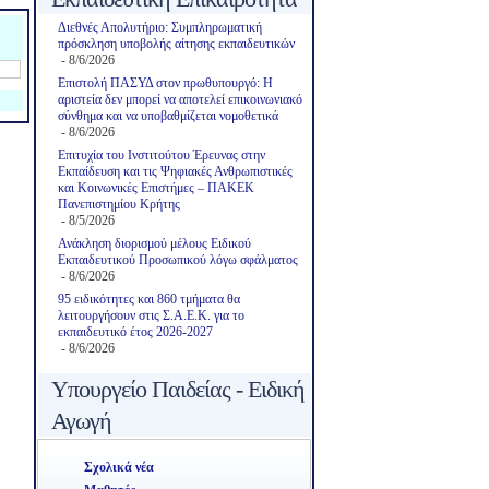
Διεθνές Απολυτήριο: Συμπληρωματική
πρόσκληση υποβολής αίτησης εκπαιδευτικών
- 8/6/2026
Επιστολή ΠΑΣΥΔ στον πρωθυπουργό: Η
αριστεία δεν μπορεί να αποτελεί επικοινωνιακό
σύνθημα και να υποβαθμίζεται νομοθετικά
- 8/6/2026
Επιτυχία του Ινστιτούτου Έρευνας στην
Εκπαίδευση και τις Ψηφιακές Ανθρωπιστικές
και Κοινωνικές Επιστήμες – ΠΑΚΕΚ
Πανεπιστημίου Κρήτης
- 8/5/2026
Ανάκληση διορισμού μέλους Ειδικού
Εκπαιδευτικού Προσωπικού λόγω σφάλματος
- 8/6/2026
95 ειδικότητες και 860 τμήματα θα
λειτουργήσουν στις Σ.Α.Ε.Κ. για το
εκπαιδευτικό έτος 2026-2027
- 8/6/2026
Υπουργείο Παιδείας - Ειδική
Αγωγή
Σχολικά νέα