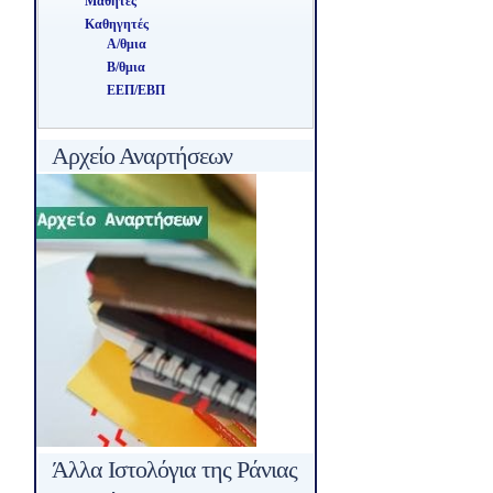
Μαθητές
Καθηγητές
Α/θμια
Β/θμια
ΕΕΠ/ΕΒΠ
Αρχείο Αναρτήσεων
Άλλα Ιστολόγια της Ράνιας