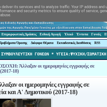
deliver its services and to analyze traffic. Your IP address and
formance and security metrics to ensure quality of service, ge
 abuse.
Επιμορφωτικές Δράσεις
Ειδική Αγωγή
Υλικό
Έντυπα
Γονείς
Ε
Προβλήματα Όρασης
Διάφορα Θέματα
Εκπαιδευτικές Διευθύνσεις
RSS
 ΣΥΜΒΟΥΛΕΥΤΙΚΗ ΓΟΝΕΩΝ *
 ΥΓΕΙΑ:ΨΥΧΙΚΗ/ΣΩΜΑΤΙΚΗ
ΧΗ: Άλλαξαν οι ημερομηνίες εγγραφής σε
(2017-18)
ξαν οι ημερομηνίες εγγραφής σε
α και Α' Δημοτικού (2017-18)