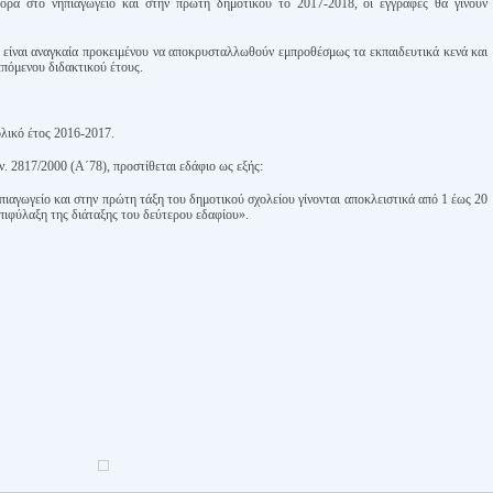
ορά στο νηπιαγωγείο και στην πρώτη δημοτικού το 2017-2018, οι εγγραφές θα γίνουν
 είναι αναγκαία προκειμένου να αποκρυσταλλωθούν εμπροθέσμως τα εκπαιδευτικά κενά και
επόμενου διδακτικού έτους.
ολικό έτος 2016-2017.
ν. 2817/2000 (Α΄78), προστίθεται εδάφιο ως εξής:
πιαγωγείο και στην πρώτη τάξη του δημοτικού σχολείου γίνονται αποκλειστικά από 1 έως 20
πιφύλαξη της διάταξης του δεύτερου εδαφίου».