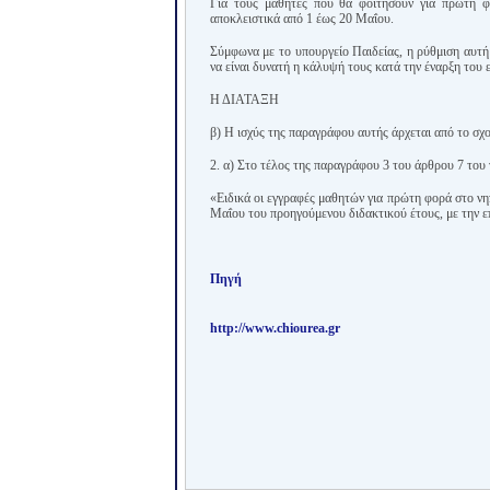
Για τους μαθητές που θα φοιτήσουν για πρώτη φ
αποκλειστικά από 1 έως 20 Μαΐου.
Σύμφωνα με το υπουργείο Παιδείας, η ρύθμιση αυτή
να είναι δυνατή η κάλυψή τους κατά την έναρξη του 
Η ΔΙΑΤΑΞΗ
β) Η ισχύς της παραγράφου αυτής άρχεται από το σχ
2. α) Στο τέλος της παραγράφου 3 του άρθρου 7 του 
«Ειδικά οι εγγραφές μαθητών για πρώτη φορά στο νη
Μαΐου του προηγούμενου διδακτικού έτους, με την ε
Πηγή
http://www.chiourea.gr