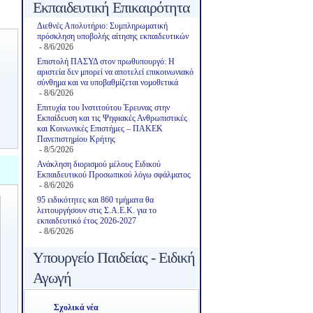
Εκπαιδευτική Επικαιρότητα
Διεθνές Απολυτήριο: Συμπληρωματική
πρόσκληση υποβολής αίτησης εκπαιδευτικών
- 8/6/2026
Επιστολή ΠΑΣΥΔ στον πρωθυπουργό: Η
αριστεία δεν μπορεί να αποτελεί επικοινωνιακό
σύνθημα και να υποβαθμίζεται νομοθετικά
- 8/6/2026
Επιτυχία του Ινστιτούτου Έρευνας στην
Εκπαίδευση και τις Ψηφιακές Ανθρωπιστικές
και Κοινωνικές Επιστήμες – ΠΑΚΕΚ
Πανεπιστημίου Κρήτης
- 8/5/2026
Ανάκληση διορισμού μέλους Ειδικού
Εκπαιδευτικού Προσωπικού λόγω σφάλματος
- 8/6/2026
95 ειδικότητες και 860 τμήματα θα
λειτουργήσουν στις Σ.Α.Ε.Κ. για το
εκπαιδευτικό έτος 2026-2027
- 8/6/2026
Υπουργείο Παιδείας - Ειδική
Αγωγή
Σχολικά νέα