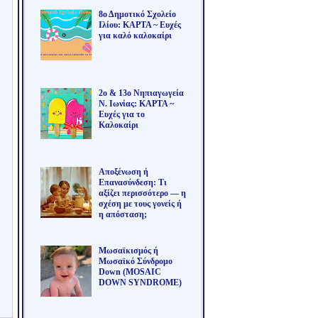
8ο Δημοτικό Σχολείο
Ιλίου: ΚΑΡΤΑ ~ Ευχές
για καλό καλοκαίρι
2ο & 13ο Νηπιαγωγεία
Ν. Ιωνίας: ΚΑΡΤΑ ~
Ευχές για το
Καλοκαίρι
Αποξένωση ή
Επανασύνδεση: Τι
αξίζει περισσότερο — η
σχέση με τους γονείς ή
η απόσταση;
Μωσαϊκισμός ή
Μωσαϊκό Σύνδρομο
Down (MOSAIC
DOWN SYNDROME)