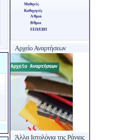
Μαθητές
Καθηγητές
Α/θμια
Β/θμια
ΕΕΠ/ΕΒΠ
Αρχείο Αναρτήσεων
Άλλα Ιστολόγια της Ράνιας