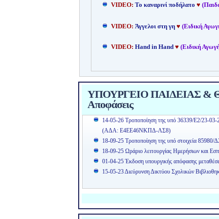
VIDEO:
Το καναρινί ποδήλατο
♥
(Παιδ
VIDEO:
Άγγελοι στη γη
♥
(Ειδική Αγωγ
VIDEO:
Hand in Hand
♥
(Ειδική Αγωγή
ΥΠΟΥΡΓΕΙΟ ΠΑΙΔΕΙΑΣ & ΘΡ
Αποφάσεις
14-05-26 Τροποποίηση της υπό 36339/Ε2/23-03-
(ΑΔΑ: Ε4ΕΕ46ΝΚΠΔ-ΛΣ8)
18-09-25 Τροποποίηση της υπό στοιχεία 85980/Δ
18-09-25 Ωράριο λειτουργίας Ημερήσιων και Εσπ
01-04-25 Έκδοση υπουργικής απόφασης μεταθέσ
15-05-23 Διεύρυνση Δικτύου Σχολικών Βιβλιοθη