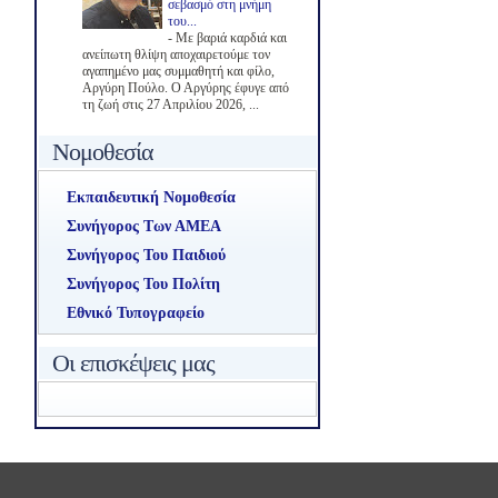
σεβασμό στη μνήμη
του...
-
Με βαριά καρδιά και
ανείπωτη θλίψη αποχαιρετούμε τον
αγαπημένο μας συμμαθητή και φίλο,
Αργύρη Πούλο. Ο Αργύρης έφυγε από
τη ζωή στις 27 Απριλίου 2026, ...
Νομοθεσία
Εκπαιδευτική Νομοθεσία
Συνήγορος Των ΑΜΕΑ
Συνήγορος Του Παιδιού
Συνήγορος Του Πολίτη
Εθνικό Τυπογραφείο
Οι επισκέψεις μας