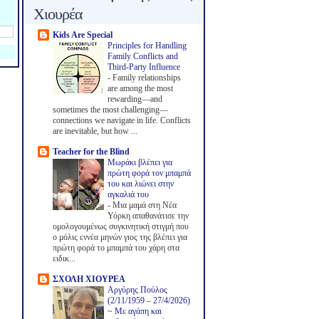
Χιουρέα
Kids Are Special
Principles for Handling
Family Conflicts and
Third-Party Influence
-
Family relationships
are among the most
rewarding—and
sometimes the most challenging—
connections we navigate in life. Conflicts
are inevitable, but how ...
Teacher for the Blind
Μωράκι βλέπει για
πρώτη φορά τον μπαμπά
του και λιώνει στην
αγκαλιά του
-
Μια μαμά στη Νέα
Υόρκη απαθανάτισε την
ομολογουμένως συγκινητική στιγμή που
ο μόλις εννέα μηνών γιος της βλέπει για
πρώτη φορά το μπαμπά του χάρη στα
ειδικ...
ΣΧΟΛΗ ΧΙΟΥΡΕΑ
Αργύρης Πούλος
(2/11/1959 – 27/4/2026)
~ Με αγάπη και