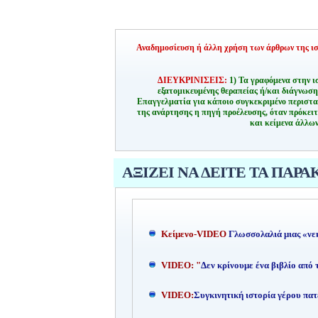
Αναδημοσίευση ή άλλη χρήση των άρθρων της ιστ
ΔΙΕΥΚΡΙΝΙΣΕΙΣ:
1) Τα γραφόμενα στην ι
εξατομικευμένης θεραπείας ή/και διάγνωσ
Επαγγελματία για κάποιο συγκεκριμένο περιστα
της ανάρτησης η πηγή προέλευσης, όταν πρόκειτ
και κείμενα άλλων
ΑΞΙΖΕΙ ΝΑ ΔΕΙΤΕ ΤΑ ΠΑΡΑ
Kείμενο-
VIDEO
Γλωσσολαλιά μιας «νε
VIDEO: "
Δεν κρίνουμε ένα βιβλίο από
VIDEO:
Συγκινητική ιστορία γέρου πατ