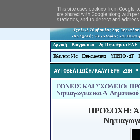
This site uses cookies from Google to 
are shared with Google along with per
statistics, and to detect and address
Αρχική
Βιογραφικό
2η Περιφέρεια ΕΑΕ
Τελευταία Νέα
Επικαιρότητα
ΥΠΕΠΘ - ΔΤ
ΑΥΤΟΒΕΛΤΙΩΣΗ/ΚΑΛΥΤΕΡΗ ΖΩΗ *
ΓΟΝΕΙΣ ΚΑΙ ΣΧΟΛΕΙΟ: ΠΡΟΣΟ
Νηπιαγωγεία και Α' Δημοτικού 
ΠΡΟΣΟΧΗ: Άλλα
Νηπιαγωγεί