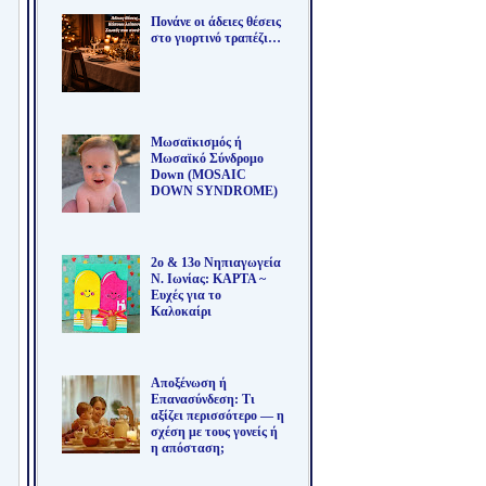
Πονάνε οι άδειες θέσεις
στο γιορτινό τραπέζι…
Μωσαϊκισμός ή
Μωσαϊκό Σύνδρομο
Down (MOSAIC
DOWN SYNDROME)
2ο & 13ο Νηπιαγωγεία
Ν. Ιωνίας: ΚΑΡΤΑ ~
Ευχές για το
Καλοκαίρι
Αποξένωση ή
Επανασύνδεση: Τι
αξίζει περισσότερο — η
σχέση με τους γονείς ή
η απόσταση;