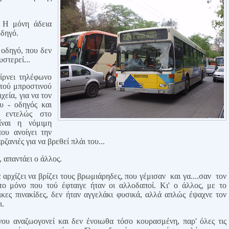
 Η μόνη άδεια
οδηγό.
 οδηγό, που δεν
στερεί...
ίρνει τηλέφωνο
 τού μπροστινού
χεία, για να τον
υ - οδηγός και
ι εντελώς στο
ίναι η νόμιμη
που ανοίγει την
ζανιές για να βρεθεί πλάι του...
, απαντάει ο άλλος.
 αρχίζει να βρίζει τους βρωμιάρηδες, που γέμισαν
και γα....σαν
τον
το μόνο που τού έφταιγε ήταν οι αλλοδαποί. Κι' ο άλλος, με το
ικες πινακίδες, δεν ήταν αγγελάκι φυσικά, αλλά απλώς έψαχνε τον
ι.
ου αναζωογονεί και δεν ένοιωθα τόσο κουρασμένη, παρ' όλες τις