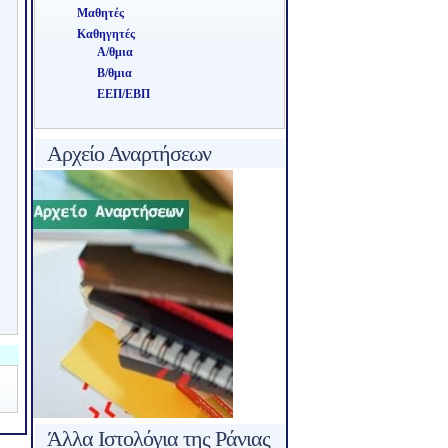
Μαθητές
Καθηγητές
Α/θμια
Β/θμια
ΕΕΠ/ΕΒΠ
Αρχείο Αναρτήσεων
Άλλα Ιστολόγια της Ράνιας