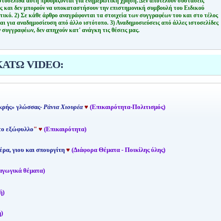
στοσελίδα αυτή προορίζονται για ενημερωτική χρήση. Δεν αποτελούν συστάσεις
ης και δεν μπορούν να υποκαταστήσουν την επιστημονική συμβουλή του Ειδικού
τικό.
2) Σε κάθε άρθρο αναγράφονται τα στοιχεία των συγγραφέων του και στο τέλος
αι για αναδημοσίευση από άλλο ιστότοπο.
3) Αναδημοσιεύσεις από άλλες ιστοσελίδες
 συγγραφέων, δεν απηχούν κατ' ανάγκη τις θέσεις μας.
ΚΑΤΩ VIDEO:
κρής» γλώσσας-
Ράνια Χιουρέα
♥
(Επικαιρότητα-Πολιτισμός)
 το εξώφυλλο
"
♥
(Επικαιρότητα)
έρα, γιου και σπουργίτη
♥
(Διάφορα Θέματα - Ποικίλης ύλης)
αγωγικά θέματα)
ή)
)