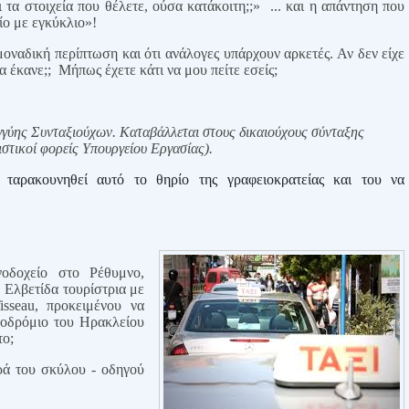
 τα στοιχεία που θέλετε, ούσα κατάκοιτη;;»
... και η απάντηση που
ίο με εγκύκλιο»!
μοναδική περίπτωση και ότι ανάλογες υπάρχουν αρκετές. Αν δεν είχε
α έκανε;;
Μήπως έχετε κάτι να μου πείτε εσείς;
ύης Συνταξιούχων. Καταβάλλεται στους δικαιούχους σύνταξης
στικοί φορείς Υπουργείου Εργασίας).
αρακουνηθεί αυτό το θηρίο της γραφειοκρατείας και του να
νοδοχείο στο Ρέθυμνο,
 Ελβετίδα τουρίστρια με
isseau, προκειμένου να
ροδρόμιο του Ηρακλείου
το;
ρά του σκύλου - οδηγού