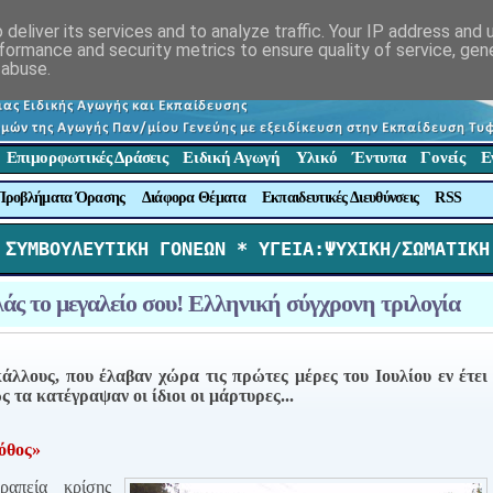
deliver its services and to analyze traffic. Your IP address and
formance and security metrics to ensure quality of service, ge
 abuse.
Επιμορφωτικές Δράσεις
Ειδική Αγωγή
Υλικό
Έντυπα
Γονείς
Ε
Προβλήματα Όρασης
Διάφορα Θέματα
Εκπαιδευτικές Διευθύνσεις
RSS
 ΣΥΜΒΟΥΛΕΥΤΙΚΗ ΓΟΝΕΩΝ *
 ΥΓΕΙΑ:ΨΥΧΙΚΗ/ΣΩΜΑΤΙΚΗ
λάς το μεγαλείο σου! Ελληνική σύγχρονη τριλογία
λλους, που έλαβαν χώρα τις πρώτες μέρες του Ιουλίου εν έτει
 τα κατέγραψαν οι ίδιοι οι μάρτυρες...
όθος»
ραπεία κρίσης