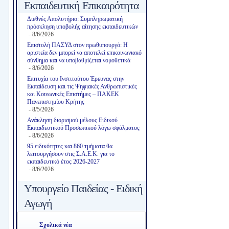
Εκπαιδευτική Επικαιρότητα
Διεθνές Απολυτήριο: Συμπληρωματική
πρόσκληση υποβολής αίτησης εκπαιδευτικών
- 8/6/2026
Επιστολή ΠΑΣΥΔ στον πρωθυπουργό: Η
αριστεία δεν μπορεί να αποτελεί επικοινωνιακό
σύνθημα και να υποβαθμίζεται νομοθετικά
- 8/6/2026
Επιτυχία του Ινστιτούτου Έρευνας στην
Εκπαίδευση και τις Ψηφιακές Ανθρωπιστικές
και Κοινωνικές Επιστήμες – ΠΑΚΕΚ
Πανεπιστημίου Κρήτης
- 8/5/2026
Ανάκληση διορισμού μέλους Ειδικού
Εκπαιδευτικού Προσωπικού λόγω σφάλματος
- 8/6/2026
95 ειδικότητες και 860 τμήματα θα
λειτουργήσουν στις Σ.Α.Ε.Κ. για το
εκπαιδευτικό έτος 2026-2027
- 8/6/2026
Υπουργείο Παιδείας - Ειδική
Αγωγή
Σχολικά νέα