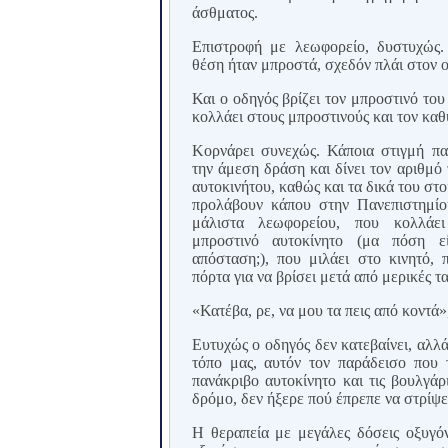
άσθματος.
Επιστροφή με λεωφορείο, δυστυχώς.
θέση ήταν μπροστά, σχεδόν πλάι στον 
Και ο οδηγός βρίζει τον μπροστινό του
κολλάει στους μπροστινούς και τον καθυ
Κορνάρει συνεχώς. Κάποια στιγμή πα
την άμεση δράση και δίνει τον αριθμό
αυτοκινήτου, καθώς και τα δικά του στοι
προλάβουν κάπου στην Πανεπιστημίο
μάλιστα λεωφορείου, που κολλάε
μπροστινό αυτοκίνητο (μα πόση ε
απόσταση;), που μιλάει στο κινητό, 
πόρτα για να βρίσει μετά από μερικές ταρ
«Κατέβα, ρε, να μου τα πεις από κοντά»
Ευτυχώς ο οδηγός δεν κατεβαίνει, αλλά
τόπο μας, αυτόν τον παράδεισο που 
πανάκριβο αυτοκίνητο και τις βουλγάρ
δρόμο, δεν ήξερε πού έπρεπε να στρίψε
Η θεραπεία με μεγάλες δόσεις οξυγόν