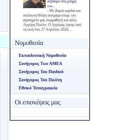
σεβασμό στη μνήμη
του...
-
Με βαριά καρδιά και
ανείπωτη θλίψη αποχαιρετούμε τον
αγαπημένο μας συμμαθητή και φίλο,
Αργύρη Πούλο. Ο Αργύρης έφυγε από
τη ζωή στις 27 Απριλίου 2026, ...
Νομοθεσία
Εκπαιδευτική Νομοθεσία
Συνήγορος Των ΑΜΕΑ
Συνήγορος Του Παιδιού
Συνήγορος Του Πολίτη
Εθνικό Τυπογραφείο
Οι επισκέψεις μας