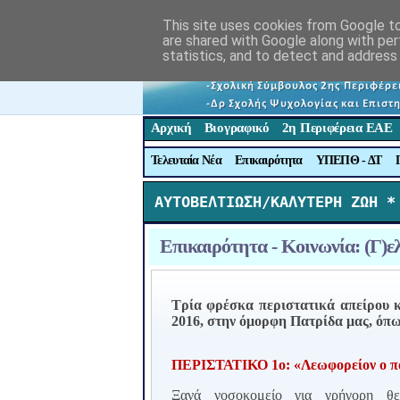
This site uses cookies from Google to 
are shared with Google along with per
statistics, and to detect and address
Αρχική
Βιογραφικό
2η Περιφέρεια ΕΑΕ
Τελευταία Νέα
Επικαιρότητα
ΥΠΕΠΘ - ΔΤ
ΑΥΤΟΒΕΛΤΙΩΣΗ/ΚΑΛΥΤΕΡΗ ΖΩΗ *
Επικαιρότητα - Κοινωνία: (Γ)ε
Τρία φρέσκα περιστατικά απείρου κά
2016, στην όμορφη Πατρίδα μας, όπως
ΠΕΡΙΣΤΑΤΙΚΟ 1ο: «Λεωφορείον ο π
Ξανά νοσοκομείο για γρήγορη θε