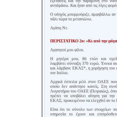
εξετάσεις και την παραμονή στο νο
αντιδράσω. Και ήταν από τις λίγες φορ
Ο οδηγός μουρμούριζε, αμφιβάλλω αν τ
πάλι τώρα το μετανιώνω.
Αγάπη Ντ.
ΠΕΡΙΣΤΑΤΙΚΟ 2ο: «Κι από την μύγα 
Αγαπητοί μου φίλοι.
Η μητέρα μου, 86 ετών και σχεδό
λαμβάνει σύνταξη 370 ευρώ. Ένεκα αυ
και λάμβανε ΕΚΑΣ*, η χορήγηση του 
τον Ιούλιο.
Αρχικά έστειλα μέιλ στον ΟΑΕΕ που 
οποίο δεν απάντησε κανείς. Στη συν
Λογιστήριο του ΟΑΕΕ (Πειραιώς), όπου
πρέπει να υποβάλει αίτηση για την
ΕΚΑΣ, προκειμένου να ελεγχθεί αν το δ
Είπα ότι το σύνολο των στοιχείων πο
υπηρεσία το έχουν και επιπρόσθ