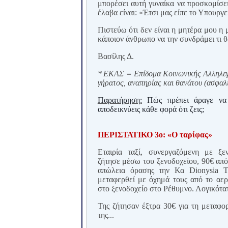
μπορέσει αυτή γυναίκα να προσκομίσει
έλαβα είναι: «Έτσι μας είπε το Υπουργε
Πιστεύω ότι δεν είναι η μητέρα μου η 
κάποιον άνθρωπο να την συνδράμει τι θ
Βασίλης Δ.
*
ΕΚΑΣ = Επίδομα Κοινωνικής Αλληλεγγ
γήρατος, αναπηρίας και θανάτου (ασφαλι
Παρατήρηση:
Πώς πρέπει άραγε να τ
αποδεικνύεις κάθε φορά ότι ζεις;
ΠΕΡΙΣΤΑΤΙΚΟ 3ο: «Ο ταρίφας»
Εταιρία ταξί, συνεργαζόμενη με ξε
ζήτησε μέσω του ξενοδοχείου, 90€ από
απώλεια όρασης την Κα Dio
ny
sia T
μεταφερθεί με όχημά τους από το αε
στο ξενοδοχείο στο Ρέθυμνο. Λογικότα
Της ζήτησαν έξτρα 30€ για τη μεταφο
της...