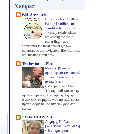
Χιουρέα
Kids Are Special
Principles for Handling
Family Conflicts and
Third-Party Influence
-
Family relationships
are among the most
rewarding—and
sometimes the most challenging—
connections we navigate in life. Conflicts
are inevitable, but how ...
Teacher for the Blind
Μωράκι βλέπει για
πρώτη φορά τον μπαμπά
του και λιώνει στην
αγκαλιά του
-
Μια μαμά στη Νέα
Υόρκη απαθανάτισε την
ομολογουμένως συγκινητική στιγμή που
ο μόλις εννέα μηνών γιος της βλέπει για
πρώτη φορά το μπαμπά του χάρη στα
ειδικ...
ΣΧΟΛΗ ΧΙΟΥΡΕΑ
Αργύρης Πούλος
(2/11/1959 – 27/4/2026)
~ Με αγάπη και