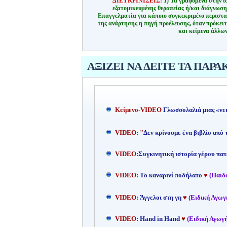
ΔΙΕΥΚΡΙΝΙΣΕΙΣ:
1) Τα γραφόμενα στην ι
εξατομικευμένης θεραπείας ή/και διάγνωσ
Επαγγελματία για κάποιο συγκεκριμένο περιστα
της ανάρτησης η πηγή προέλευσης, όταν πρόκειτ
και κείμενα άλλων
ΑΞΙΖΕΙ ΝΑ ΔΕΙΤΕ ΤΑ ΠΑΡΑ
Kείμενο-
VIDEO
Γλωσσολαλιά μιας «νε
VIDEO: "
Δεν κρίνουμε ένα βιβλίο από
VIDEO:
Συγκινητική ιστορία γέρου πατ
VIDEO:
Το καναρινί ποδήλατο
♥
(Παιδ
VIDEO:
Άγγελοι στη γη
♥
(Ειδική Αγωγ
VIDEO:
Hand in Hand
♥
(Ειδική Αγωγή