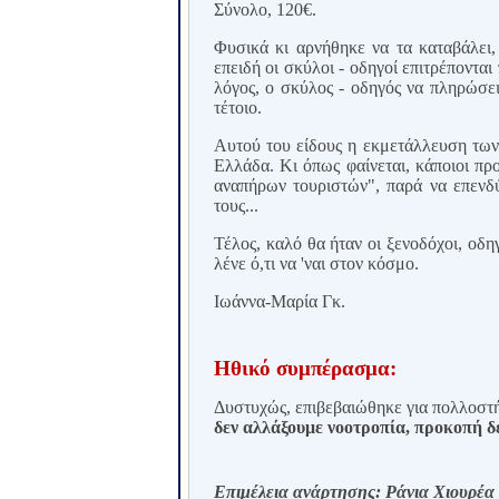
Σύνολο, 120€.
Φυσικά κι αρνήθηκε να τα καταβάλει,
επειδή οι σκύλοι - οδηγοί επιτρέπονται
λόγος, ο σκύλος - οδηγός να πληρώσει
τέτοιο.
Αυτού του είδους η εκμετάλλευση των
Ελλάδα. Κι όπως φαίνεται, κάποιοι π
αναπήρων τουριστών", παρά να επενδύ
τους...
Τέλος, καλό θα ήταν οι ξενοδόχοι, οδη
λένε ό,τι να 'ναι στον κόσμο.
Ιωάννα-Μαρία Γκ.
Ηθικό συμπέρασμα:
Δυστυχώς, επιβεβαιώθηκε για πολλοστ
δεν αλλάξουμε νοοτροπία, προκοπή δε
Επιμέλεια ανάρτησης: Ράνια Χιουρέα