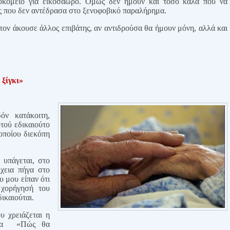
σοκομείο για εικοσάωρο. Όμως δεν ήμουν και τόσο καλά που να
ές που δεν αντέδρασα στο ξενοφοβικό παραλήρημα.
ον άκουσε άλλος επιβάτης, αν αντιδρούσα θα ήμουν μόνη, αλλά και
ξίγκι»
ν κατάκοιτη,
τού εδικαιούτο
οποίου διεκόπη
υπάγεται, στο
έχεια πήγα στο
 μου είπαν ότι
 χορήγησή του
ικαιούται.
υ χρειάζεται η
ετα
«Πώς θα