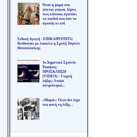
Όταν η μαμά σου
γίνεται γιαγιά, ξέρεις
πως κάποιος αγαπάει
τα παιδιά σου όσο τα
αγαπάς κι εσύ
Ειδική Αγωγή - ΕΠΙΚΑΙΡΟΤΗΤΑ:
Κινδυνεύει με λουκέτο η Σχολή Τυφλών
Θεσσαλονίκης
1ο Δημοτικό Σχολείο
Ραφήνας:
ΠΡΟΣΚΛΗΣΗ
(VIDEO) ~ Γιορτή
λήξης: Απόψε
ονειρεύτηκα...
«Μαμά»: Όταν δεν λέμε
πια αυτή τη λέξη…