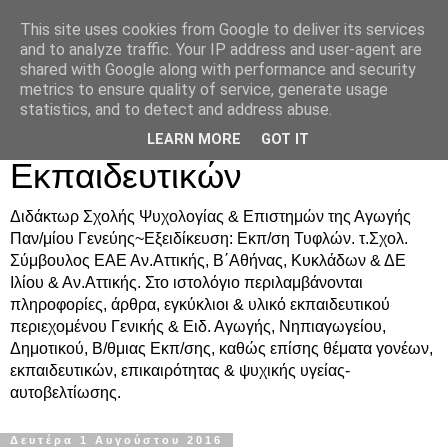
This site uses cookies from Google to deliver its services
Δρ. Ράνια Χιουρέα-
and to analyze traffic. Your IP address and user-agent are
shared with Google along with performance and security
Συμβουλευτική &
metrics to ensure quality of service, generate usage
statistics, and to detect and address abuse.
Υποστήριξη Γονέων &
LEARN MORE
GOT IT
Εκπαιδευτικών
Διδάκτωρ Σχολής Ψυχολογίας & Επιστημών της Αγωγής
Παν/μίου Γενεύης~Εξειδίκευση: Εκπ/ση Τυφλών. τ.Σχολ.
Σύμβουλος ΕΑΕ Αν.Αττικής, Β΄Αθήνας, Κυκλάδων & ΔΕ
Ιλίου & Αν.Αττικής. Στο ιστολόγιο περιλαμβάνονται
πληροφορίες, άρθρα, εγκύκλιοι & υλικό εκπαιδευτικού
περιεχομένου Γενικής & Ειδ. Αγωγής, Νηπιαγωγείου,
Δημοτικού, Β/θμιας Εκπ/σης, καθώς επίσης θέματα γονέων,
εκπαιδευτικών, επικαιρότητας & ψυχικής υγείας-
αυτοβελτίωσης.
Δευτέρα 1 Αυγούστου 2016