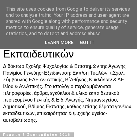
This site uses cookies from Google to deliver its services
Δρ. Ράνια Χιουρέα-
and to analyze traffic. Your IP address and user-agent are
shared with Google along with performance and security
Συμβουλευτική &
metrics to ensure quality of service, generate usage
statistics, and to detect and address abuse.
Υποστήριξη Γονέων &
LEARN MORE
GOT IT
Εκπαιδευτικών
Διδάκτωρ Σχολής Ψυχολογίας & Επιστημών της Αγωγής
Παν/μίου Γενεύης~Εξειδίκευση: Εκπ/ση Τυφλών. τ.Σχολ.
Σύμβουλος ΕΑΕ Αν.Αττικής, Β΄Αθήνας, Κυκλάδων & ΔΕ
Ιλίου & Αν.Αττικής. Στο ιστολόγιο περιλαμβάνονται
πληροφορίες, άρθρα, εγκύκλιοι & υλικό εκπαιδευτικού
περιεχομένου Γενικής & Ειδ. Αγωγής, Νηπιαγωγείου,
Δημοτικού, Β/θμιας Εκπ/σης, καθώς επίσης θέματα γονέων,
εκπαιδευτικών, επικαιρότητας & ψυχικής υγείας-
αυτοβελτίωσης.
Πέμπτη 8 Σεπτεμβρίου 2016