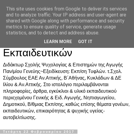
This site uses cookies from Google to deliver its services
Δρ. Ράνια Χιουρέα-
and to analyze traffic. Your IP address and user-agent are
shared with Google along with performance and security
Συμβουλευτική &
metrics to ensure quality of service, generate usage
statistics, and to detect and address abuse.
Υποστήριξη Γονέων &
LEARN MORE
GOT IT
Εκπαιδευτικών
Διδάκτωρ Σχολής Ψυχολογίας & Επιστημών της Αγωγής
Παν/μίου Γενεύης~Εξειδίκευση: Εκπ/ση Τυφλών. τ.Σχολ.
Σύμβουλος ΕΑΕ Αν.Αττικής, Β΄Αθήνας, Κυκλάδων & ΔΕ
Ιλίου & Αν.Αττικής. Στο ιστολόγιο περιλαμβάνονται
πληροφορίες, άρθρα, εγκύκλιοι & υλικό εκπαιδευτικού
περιεχομένου Γενικής & Ειδ. Αγωγής, Νηπιαγωγείου,
Δημοτικού, Β/θμιας Εκπ/σης, καθώς επίσης θέματα γονέων,
εκπαιδευτικών, επικαιρότητας & ψυχικής υγείας-
αυτοβελτίωσης.
Τετάρτη 22 Φεβρουαρίου 2017