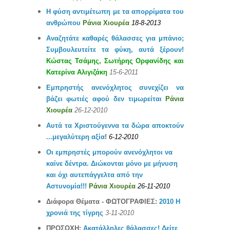
Η φύση αντιμέτωπη με τα απορρίματα του
ανθρώπου
Ράνια Χιουρέα
18-8-2013
Αναζητάτε
καθαρές θάλασσες για μπάνιο;
Σ
υμβουλευτείτε τα φύκη, αυτά ξέρουν!
Κώστας Τσάμης, Σωτήρης Ορφανίδης και
Κατερίνα Αλιγιζάκη
15-
6
-2011
Εμπρηστής ανενόχλητος συνεχίζει να
βάζει φωτιές αφού δεν τιμωρείται
Ράνια
Χιουρέα
26-
12
-2010
Αυτά τα Χριστούγεννα τα δώρα αποκτούν
...μεγαλύτερη αξία
!
6-12
-2010
Οι εμπρηστές μπορούν ανενόχλητοι να
καίνε δέντρα. Διώκονται μόνο με μήνυση
και όχι αυτεπάγγελτα από την
Αστυνομία!!!
Ράνια Χιουρέα
26-11
-2010
Διάφορα Θέματα - ΦΩΤΟΓΡΑΦΙΕΣ:
2010 Η
χρονιά της τίγρης
3
-
11
-2010
ΠΡΟΣΟΧΗ:
Ακατάλληλες θάλασσες! Δείτε