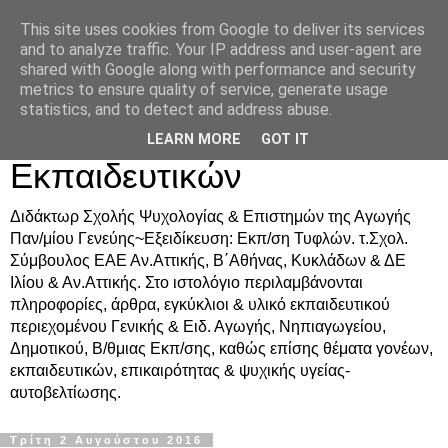
This site uses cookies from Google to deliver its services
Δρ. Ράνια Χιουρέα-
and to analyze traffic. Your IP address and user-agent are
shared with Google along with performance and security
Συμβουλευτική &
metrics to ensure quality of service, generate usage
statistics, and to detect and address abuse.
Υποστήριξη Γονέων &
LEARN MORE
GOT IT
Εκπαιδευτικών
Διδάκτωρ Σχολής Ψυχολογίας & Επιστημών της Αγωγής
Παν/μίου Γενεύης~Εξειδίκευση: Εκπ/ση Τυφλών. τ.Σχολ.
Σύμβουλος ΕΑΕ Αν.Αττικής, Β΄Αθήνας, Κυκλάδων & ΔΕ
Ιλίου & Αν.Αττικής. Στο ιστολόγιο περιλαμβάνονται
πληροφορίες, άρθρα, εγκύκλιοι & υλικό εκπαιδευτικού
περιεχομένου Γενικής & Ειδ. Αγωγής, Νηπιαγωγείου,
Δημοτικού, Β/θμιας Εκπ/σης, καθώς επίσης θέματα γονέων,
εκπαιδευτικών, επικαιρότητας & ψυχικής υγείας-
αυτοβελτίωσης.
Τρίτη 2 Αυγούστου 2016