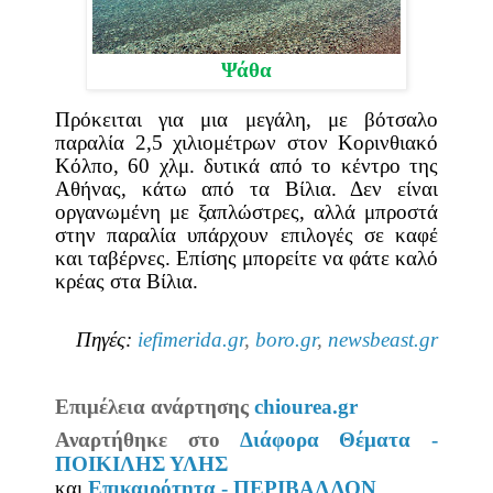
Ψάθα
Πρόκειται για μια μεγάλη, με βότσαλο
παραλία 2,5 χιλιομέτρων στον Κορινθιακό
Κόλπο, 60 χλμ. δυτικά από το κέντρο της
Αθήνας, κάτω από τα Βίλια. Δεν είναι
οργανωμένη με ξαπλώστρες, αλλά μπροστά
στην παραλία υπάρχουν επιλογές σε καφέ
και ταβέρνες. Επίσης μπορείτε να φάτε καλό
κρέας στα Βίλια.
Πηγές
:
iefimerida.gr
,
boro.gr
,
newsbeast.gr
Επιμέλεια ανάρτησης
chiourea.gr
Αναρτήθηκε στο
Διάφορα Θέματα -
ΠΟΙΚΙΛΗΣ ΥΛΗΣ
και
Επικαιρότητα - ΠΕΡΙΒΑΛΛΟΝ