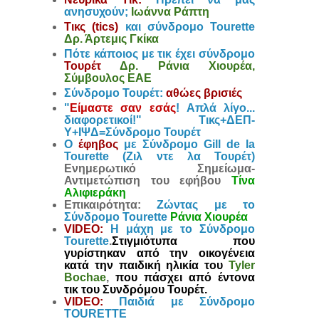
ανησυχούν;
Ιωάννα Ράπτη
Τικς (tics)
και σύνδρομο Tourette
Δρ. Άρτεμις Γκίκα
Πότε κάποιος με τικ έχει σύνδρομο
Τουρέτ
Δρ. Ράνια Χιουρέα,
Σύμβουλος ΕΑΕ
Σύνδρομο Τουρέτ:
αθώες βρισιές
"
Είμαστε σαν εσάς
! Απλά λίγο...
διαφορετικοί!" Τικς+ΔΕΠ-
Υ+ΙΨΔ=Σύνδρομο Τουρέτ
Ο
έφηβος
με Σύνδρομο Gill de la
Tourette (Ζιλ ντε λα Τουρέτ)
Ενημερωτικό Σημείωμα-
Αντιμετώπιση του εφήβου
Τίνα
Αλιφιεράκη
Επικαιρότητα:
Ζώντας με το
Σύνδρομο Tourette
Ράνια Χιουρέα
VIDEO:
Η μάχη με το Σύνδρομο
Tourette
.
Στιγμιότυπα που
γυρίστηκαν από την οικογένεια
κατά την παιδική ηλικία του
Tyler
Bochae
,
που πάσχει από έντονα
τικ του Συνδρόμου Τουρέτ.
VIDEO:
Παιδιά με Σύνδρομο
TOURETTE