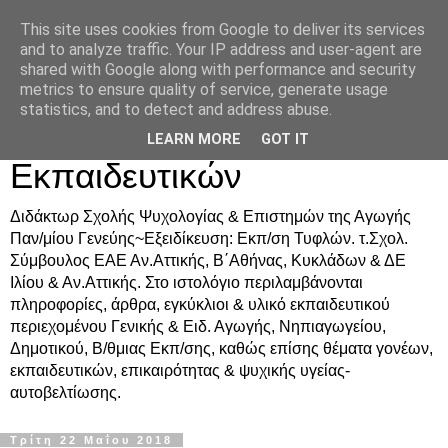
This site uses cookies from Google to deliver its services
Δρ. Ράνια Χιουρέα-
and to analyze traffic. Your IP address and user-agent are
shared with Google along with performance and security
Συμβουλευτική &
metrics to ensure quality of service, generate usage
statistics, and to detect and address abuse.
Υποστήριξη Γονέων &
LEARN MORE
GOT IT
Εκπαιδευτικών
Διδάκτωρ Σχολής Ψυχολογίας & Επιστημών της Αγωγής
Παν/μίου Γενεύης~Εξειδίκευση: Εκπ/ση Τυφλών. τ.Σχολ.
Σύμβουλος ΕΑΕ Αν.Αττικής, Β΄Αθήνας, Κυκλάδων & ΔΕ
Ιλίου & Αν.Αττικής. Στο ιστολόγιο περιλαμβάνονται
πληροφορίες, άρθρα, εγκύκλιοι & υλικό εκπαιδευτικού
περιεχομένου Γενικής & Ειδ. Αγωγής, Νηπιαγωγείου,
Δημοτικού, Β/θμιας Εκπ/σης, καθώς επίσης θέματα γονέων,
εκπαιδευτικών, επικαιρότητας & ψυχικής υγείας-
αυτοβελτίωσης.
Τρίτη 22 Μαΐου 2018