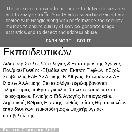
This site uses cookies from Google to deliver its services
Δρ. Ράνια Χιουρέα-
and to analyze traffic. Your IP address and user-agent are
shared with Google along with performance and security
Συμβουλευτική &
metrics to ensure quality of service, generate usage
statistics, and to detect and address abuse.
Υποστήριξη Γονέων &
LEARN MORE
GOT IT
Εκπαιδευτικών
Διδάκτωρ Σχολής Ψυχολογίας & Επιστημών της Αγωγής
Παν/μίου Γενεύης~Εξειδίκευση: Εκπ/ση Τυφλών. τ.Σχολ.
Σύμβουλος ΕΑΕ Αν.Αττικής, Β΄Αθήνας, Κυκλάδων & ΔΕ
Ιλίου & Αν.Αττικής. Στο ιστολόγιο περιλαμβάνονται
πληροφορίες, άρθρα, εγκύκλιοι & υλικό εκπαιδευτικού
περιεχομένου Γενικής & Ειδ. Αγωγής, Νηπιαγωγείου,
Δημοτικού, Β/θμιας Εκπ/σης, καθώς επίσης θέματα γονέων,
εκπαιδευτικών, επικαιρότητας & ψυχικής υγείας-
αυτοβελτίωσης.
Πέμπτη 7 Ιουνίου 2018