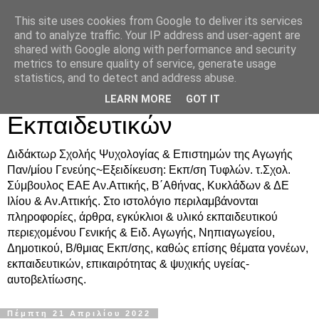
This site uses cookies from Google to deliver its services
Δρ. Ράνια Χιουρέα-
and to analyze traffic. Your IP address and user-agent are
shared with Google along with performance and security
Συμβουλευτική &
metrics to ensure quality of service, generate usage
statistics, and to detect and address abuse.
Υποστήριξη Γονέων &
LEARN MORE
GOT IT
Εκπαιδευτικών
Διδάκτωρ Σχολής Ψυχολογίας & Επιστημών της Αγωγής
Παν/μίου Γενεύης~Εξειδίκευση: Εκπ/ση Τυφλών. τ.Σχολ.
Σύμβουλος ΕΑΕ Αν.Αττικής, Β΄Αθήνας, Κυκλάδων & ΔΕ
Ιλίου & Αν.Αττικής. Στο ιστολόγιο περιλαμβάνονται
πληροφορίες, άρθρα, εγκύκλιοι & υλικό εκπαιδευτικού
περιεχομένου Γενικής & Ειδ. Αγωγής, Νηπιαγωγείου,
Δημοτικού, Β/θμιας Εκπ/σης, καθώς επίσης θέματα γονέων,
εκπαιδευτικών, επικαιρότητας & ψυχικής υγείας-
αυτοβελτίωσης.
Πέμπτη 21 Απριλίου 2022