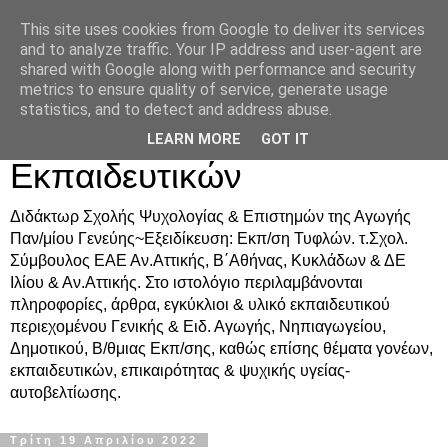
This site uses cookies from Google to deliver its services
Δρ. Ράνια Χιουρέα-
and to analyze traffic. Your IP address and user-agent are
shared with Google along with performance and security
Συμβουλευτική &
metrics to ensure quality of service, generate usage
statistics, and to detect and address abuse.
Υποστήριξη Γονέων &
LEARN MORE
GOT IT
Εκπαιδευτικών
Διδάκτωρ Σχολής Ψυχολογίας & Επιστημών της Αγωγής
Παν/μίου Γενεύης~Εξειδίκευση: Εκπ/ση Τυφλών. τ.Σχολ.
Σύμβουλος ΕΑΕ Αν.Αττικής, Β΄Αθήνας, Κυκλάδων & ΔΕ
Ιλίου & Αν.Αττικής. Στο ιστολόγιο περιλαμβάνονται
πληροφορίες, άρθρα, εγκύκλιοι & υλικό εκπαιδευτικού
περιεχομένου Γενικής & Ειδ. Αγωγής, Νηπιαγωγείου,
Δημοτικού, Β/θμιας Εκπ/σης, καθώς επίσης θέματα γονέων,
εκπαιδευτικών, επικαιρότητας & ψυχικής υγείας-
αυτοβελτίωσης.
Τρίτη 19 Απριλίου 2022