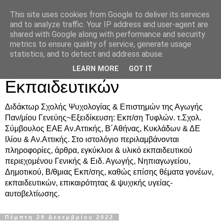
This site uses cookies from Google to deliver its services
Δρ. Ράνια Χιουρέα-
and to analyze traffic. Your IP address and user-agent are
shared with Google along with performance and security
Συμβουλευτική &
metrics to ensure quality of service, generate usage
statistics, and to detect and address abuse.
Υποστήριξη Γονέων &
LEARN MORE
GOT IT
Εκπαιδευτικών
Διδάκτωρ Σχολής Ψυχολογίας & Επιστημών της Αγωγής
Παν/μίου Γενεύης~Εξειδίκευση: Εκπ/ση Τυφλών. τ.Σχολ.
Σύμβουλος ΕΑΕ Αν.Αττικής, Β΄Αθήνας, Κυκλάδων & ΔΕ
Ιλίου & Αν.Αττικής. Στο ιστολόγιο περιλαμβάνονται
πληροφορίες, άρθρα, εγκύκλιοι & υλικό εκπαιδευτικού
περιεχομένου Γενικής & Ειδ. Αγωγής, Νηπιαγωγείου,
Δημοτικού, Β/θμιας Εκπ/σης, καθώς επίσης θέματα γονέων,
εκπαιδευτικών, επικαιρότητας & ψυχικής υγείας-
αυτοβελτίωσης.
Πέμπτη 29 Δεκεμβρίου 2022