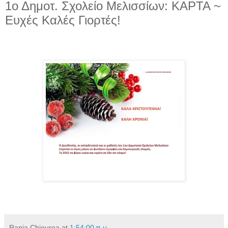
1ο Δημοτ. Σχολείο Μελισσίων: ΚΑΡΤΑ ~
Ευχές Καλές Γιορτές!
Rania Chiourea
at
1:54:00 π.μ.