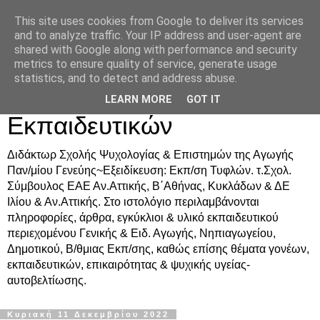
This site uses cookies from Google to deliver its services
Δρ. Ράνια Χιουρέα-
and to analyze traffic. Your IP address and user-agent are
shared with Google along with performance and security
Συμβουλευτική &
metrics to ensure quality of service, generate usage
statistics, and to detect and address abuse.
Υποστήριξη Γονέων &
LEARN MORE
GOT IT
Εκπαιδευτικών
Διδάκτωρ Σχολής Ψυχολογίας & Επιστημών της Αγωγής
Παν/μίου Γενεύης~Εξειδίκευση: Εκπ/ση Τυφλών. τ.Σχολ.
Σύμβουλος ΕΑΕ Αν.Αττικής, Β΄Αθήνας, Κυκλάδων & ΔΕ
Ιλίου & Αν.Αττικής. Στο ιστολόγιο περιλαμβάνονται
πληροφορίες, άρθρα, εγκύκλιοι & υλικό εκπαιδευτικού
περιεχομένου Γενικής & Ειδ. Αγωγής, Νηπιαγωγείου,
Δημοτικού, Β/θμιας Εκπ/σης, καθώς επίσης θέματα γονέων,
εκπαιδευτικών, επικαιρότητας & ψυχικής υγείας-
αυτοβελτίωσης.
Κυριακή 11 Δεκεμβρίου 2022