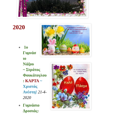
2020
1ο
Γυμνάσ
ιο
Νάξου
~ Στράτος
Φουκάτογλου
:
ΚΑΡΤΑ
~
Χριστός
Ανέστη!
21-4-
2020
Γυμνάσιο
Δροσιάς: