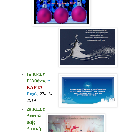
1ο ΚΕΣΥ
Γ΄Αθήνας
~
ΚΑΡΤΑ
-
Ευχές
27-12-
2019
2ο ΚΕΣΥ
Ανατολ
ικής
Αττική