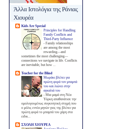
Άλλα Ιστολόγια της Ράνιας
Χιουρέα
Kids Are Special
Principles for Handling
Family Conflicts and
Third-Party Influence
-
Family relationships
are among the most
rewarding—and
sometimes the most challenging—
connections we navigate in life. Conflicts
are inevitable, but how ...
Teacher for the Blind
Μωράκι βλέπει για
πρώτη φορά τον μπαμπά
του και λιώνει στην
αγκαλιά του
-
Μια μαμά στη Νέα
Υόρκη απαθανάτισε την
ομολογουμένως συγκινητική στιγμή που
ο μόλις εννέα μηνών γιος της βλέπει για
πρώτη φορά το μπαμπά του χάρη στα
ειδικ...
ΣΧΟΛΗ ΧΙΟΥΡΕΑ