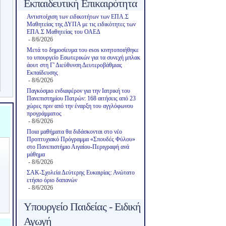
Εκπαιδευτική Επικαιρότητα
Αντιστοίχιση των ειδικοτήτων των ΕΠΑ.Σ
Μαθητείας της ΔΥΠΑ με τις ειδικότητες των
ΕΠΑ.Σ Μαθητείας του ΟΑΕΔ
- 8/6/2026
Μετά το δημοσίευμα του esos κινητοποιήθηκε
το υπουργείο Εσωτερικών για τα συνεχή μπλακ
άουτ στη Γ' Διεύθυνση Δευτεροβάθμιας
Εκπαίδευσης
- 8/6/2026
Παγκόσμιο ενδιαφέρον για την Ιατρική του
Πανεπιστημίου Πατρών: 168 αιτήσεις από 23
χώρες πριν από την έναρξη του αγγλόφωνου
προγράμματος
- 8/6/2026
Ποια μαθήματα θα διδάσκονται στο νέο
Προπτυχιακό Πρόγραμμα «Σπουδές Φύλου»
στο Πανεπιστήμιο Αιγαίου-Περιγραφή ανά
μάθημα
- 8/6/2026
ΣΑΚ-Σχολεία Δεύτερης Ευκαιρίας: Ανώτατο
ετήσιο όριο δαπανών
- 8/6/2026
Υπουργείο Παιδείας - Ειδική
Αγωγή