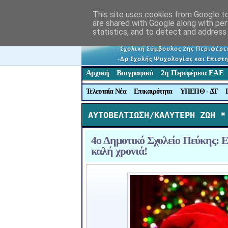
This site uses cookies from Google to 
are shared with Google along with per
statistics, and to detect and address
Αρχική
Βιογραφικό
2η Περιφέρεια ΕΑΕ
Τελευταία Νέα
Επικαιρότητα
ΥΠΕΠΘ - ΔΤ
ΑΥΤΟΒΕΛΤΙΩΣΗ/ΚΑΛΥΤΕΡΗ ΖΩΗ *
4ο Δημοτικό Σχολείο Πεύκης: Ευ
καλή χρονιά!