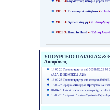
VIDEO:
Συγκινητική ιστορία γέρου πατ
VIDEO:
Το καναρινί ποδήλατο
♥
(Παιδ
VIDEO:
Άγγελοι στη γη
♥
(Ειδική Αγωγ
VIDEO:
Hand in Hand
♥
(Ειδική Αγωγή
ΥΠΟΥΡΓΕΙΟ ΠΑΙΔΕΙΑΣ & ΘΡ
Αποφάσεις
14-05-26 Τροποποίηση της υπό 36339/Ε2/23-03-
(ΑΔΑ: Ε4ΕΕ46ΝΚΠΔ-ΛΣ8)
18-09-25 Τροποποίηση της υπό στοιχεία 85980/Δ
18-09-25 Ωράριο λειτουργίας Ημερήσιων και Εσπ
01-04-25 Έκδοση υπουργικής απόφασης μεταθέσ
15-05-23 Διεύρυνση Δικτύου Σχολικών Βιβλιοθη