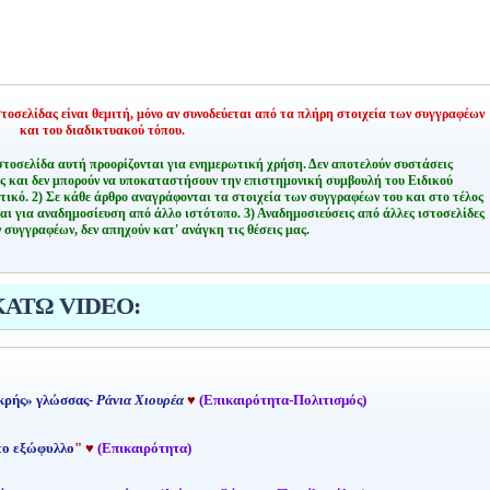
οσελίδας είναι θεμιτή,
μόνο αν συνοδεύεται από τα πλήρη στοιχεία των συγγραφέων
και του διαδικτυακού τόπου.
στοσελίδα αυτή προορίζονται για ενημερωτική χρήση. Δεν αποτελούν συστάσεις
ης και δεν μπορούν να υποκαταστήσουν την επιστημονική συμβουλή του Ειδικού
τικό.
2) Σε κάθε άρθρο αναγράφονται τα στοιχεία των συγγραφέων του και στο τέλος
αι για αναδημοσίευση από άλλο ιστότοπο.
3) Αναδημοσιεύσεις από άλλες ιστοσελίδες
 συγγραφέων, δεν απηχούν κατ' ανάγκη τις θέσεις μας.
ΚΑΤΩ VIDEO:
κρής» γλώσσας-
Ράνια Χιουρέα
♥
(Επικαιρότητα-Πολιτισμός)
 το εξώφυλλο
"
♥
(Επικαιρότητα)