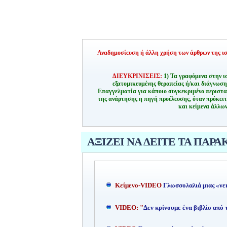
Αναδημοσίευση ή άλλη χρήση των άρθρων της ιστ
ΔΙΕΥΚΡΙΝΙΣΕΙΣ:
1) Τα γραφόμενα στην ι
εξατομικευμένης θεραπείας ή/και διάγνωσ
Επαγγελματία για κάποιο συγκεκριμένο περιστα
της ανάρτησης η πηγή προέλευσης, όταν πρόκειτ
και κείμενα άλλων
ΑΞΙΖΕΙ ΝΑ ΔΕΙΤΕ ΤΑ ΠΑΡΑ
Kείμενο-
VIDEO
Γλωσσολαλιά μιας «νε
VIDEO: "
Δεν κρίνουμε ένα βιβλίο από