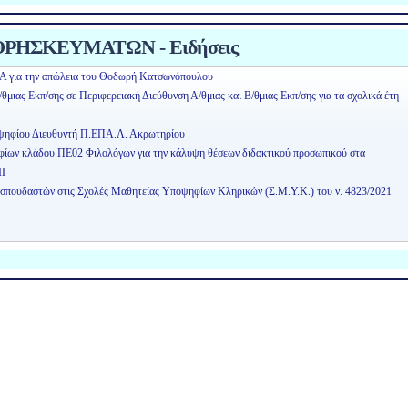
ΡΗΣΚΕΥΜΑΤΩΝ - Ειδήσεις
Α για την απώλεια του Θοδωρή Κατσωνόπουλου
μιας Εκπ/σης σε Περιφερειακή Διεύθυνση Α/θμιας και Β/θμιας Εκπ/σης για τα σχολικά έτη
οψηφίου Διευθυντή Π.ΕΠΑ.Λ. Ακρωτηρίου
ηφίων κλάδου ΠΕ02 Φιλολόγων για την κάλυψη θέσεων διδακτικού προσωπικού στα
ΙΙ
οσπουδαστών στις Σχολές Μαθητείας Υποψηφίων Κληρικών (Σ.Μ.Υ.Κ.) του ν. 4823/2021