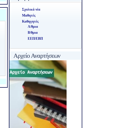
Σχολικά νέα
Μαθητές
Καθηγητές
Α/θμια
Β/θμια
ΕΕΠ/ΕΒΠ
Αρχείο Αναρτήσεων