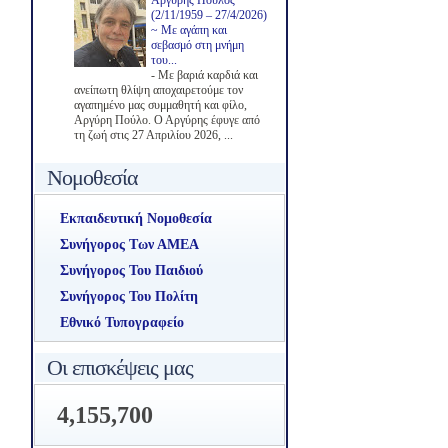
Αργύρης Πούλος
(2/11/1959 – 27/4/2026)
~ Με αγάπη και
σεβασμό στη μνήμη
του...
-
Με βαριά καρδιά και
ανείπωτη θλίψη αποχαιρετούμε τον
αγαπημένο μας συμμαθητή και φίλο,
Αργύρη Πούλο. Ο Αργύρης έφυγε από
τη ζωή στις 27 Απριλίου 2026, ...
Νομοθεσία
Εκπαιδευτική Νομοθεσία
Συνήγορος Των ΑΜΕΑ
Συνήγορος Του Παιδιού
Συνήγορος Του Πολίτη
Εθνικό Τυπογραφείο
Οι επισκέψεις μας
4,155,700