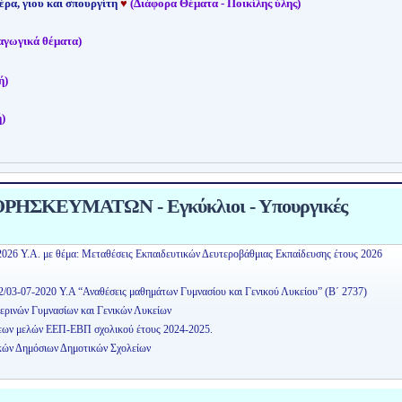
έρα, γιου και σπουργίτη
♥
(Διάφορα Θέματα - Ποικίλης ύλης)
αγωγικά θέματα)
ή)
)
ΗΣΚΕΥΜΑΤΩΝ - Εγκύκλιοι - Υπουργικές
2026 Υ.Α. με θέμα: Μεταθέσεις Εκπαιδευτικών Δευτεροβάθμιας Εκπαίδευσης έτους 2026
2/03-07-2020 Υ.Α “Αναθέσεις μαθημάτων Γυμνασίου και Γενικού Λυκείου” (Β΄ 2737)
ερινών Γυμνασίων και Γενικών Λυκείων
εων μελών ΕΕΠ-ΕΒΠ σχολικού έτους 2024-2025.
κών Δημόσιων Δημοτικών Σχολείων