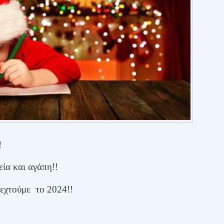
!
ία και αγάπη!!
δεχτούμε
το 2024!!