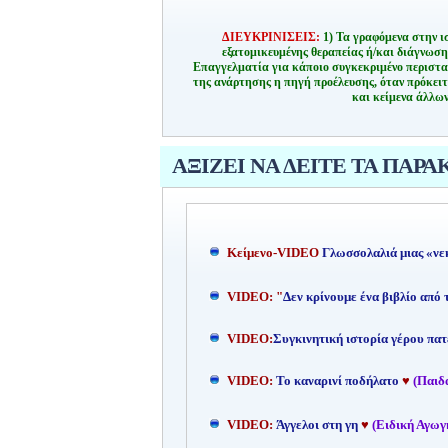
ΔΙΕΥΚΡΙΝΙΣΕΙΣ:
1) Τα γραφόμενα στην ι
εξατομικευμένης θεραπείας ή/και διάγνωσ
Επαγγελματία για κάποιο συγκεκριμένο περιστα
της ανάρτησης η πηγή προέλευσης, όταν πρόκειτ
και κείμενα άλλων
ΑΞΙΖΕΙ ΝΑ ΔΕΙΤΕ ΤΑ ΠΑΡΑ
Kείμενο-
VIDEO
Γλωσσολαλιά μιας «νε
VIDEO: "
Δεν κρίνουμε ένα βιβλίο από
VIDEO:
Συγκινητική ιστορία γέρου πατ
VIDEO:
Το καναρινί ποδήλατο
♥
(Παιδ
VIDEO:
Άγγελοι στη γη
♥
(Ειδική Αγωγ