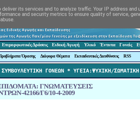
deliver its services and to analyze traffic. Your IP address and
formance and security metrics to ensure quality of service, ge
 abuse.
Επιμορφωτικές Δράσεις
Ειδική Αγωγή
Υλικό
Έντυπα
Γονείς
Ε
Προβλήματα Όρασης
Διάφορα Θέματα
Εκπαιδευτικές Διευθύνσεις
RSS
 ΣΥΜΒΟΥΛΕΥΤΙΚΗ ΓΟΝΕΩΝ *
 ΥΓΕΙΑ:ΨΥΧΙΚΗ/ΣΩΜΑΤΙΚΗ
Σ-ΕΠΙΔΟΜΑΤΑ: ΓΝΩΜΑΤΕΥΣΕΙΣ
ΩΝ-42166/Γ6/10-4-2009