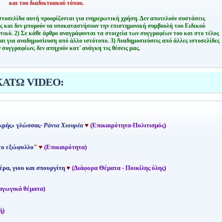
και του διαδικτυακού τόπου.
στοσελίδα αυτή προορίζονται για ενημερωτική χρήση. Δεν αποτελούν συστάσεις
ης και δεν μπορούν να υποκαταστήσουν την επιστημονική συμβουλή του Ειδικού
τικό.
2) Σε κάθε άρθρο αναγράφονται τα στοιχεία των συγγραφέων του και στο τέλος
αι για αναδημοσίευση από άλλο ιστότοπο.
3) Αναδημοσιεύσεις από άλλες ιστοσελίδες
 συγγραφέων, δεν απηχούν κατ' ανάγκη τις θέσεις μας.
ΚΑΤΩ VIDEO:
κρής» γλώσσας-
Ράνια Χιουρέα
♥
(Επικαιρότητα-Πολιτισμός)
 το εξώφυλλο
"
♥
(Επικαιρότητα)
έρα, γιου και σπουργίτη
♥
(Διάφορα Θέματα - Ποικίλης ύλης)
αγωγικά θέματα)
ή)