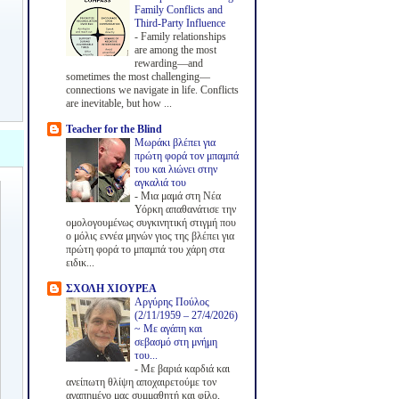
Family Conflicts and
Third-Party Influence
-
Family relationships
are among the most
rewarding—and
sometimes the most challenging—
connections we navigate in life. Conflicts
are inevitable, but how ...
Teacher for the Blind
Μωράκι βλέπει για
πρώτη φορά τον μπαμπά
του και λιώνει στην
αγκαλιά του
-
Μια μαμά στη Νέα
Υόρκη απαθανάτισε την
ομολογουμένως συγκινητική στιγμή που
ο μόλις εννέα μηνών γιος της βλέπει για
πρώτη φορά το μπαμπά του χάρη στα
ειδικ...
ΣΧΟΛΗ ΧΙΟΥΡΕΑ
Αργύρης Πούλος
(2/11/1959 – 27/4/2026)
~ Με αγάπη και
σεβασμό στη μνήμη
του...
-
Με βαριά καρδιά και
ανείπωτη θλίψη αποχαιρετούμε τον
αγαπημένο μας συμμαθητή και φίλο,