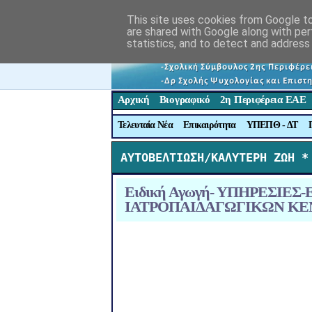
This site uses cookies from Google to 
are shared with Google along with per
statistics, and to detect and address
Αρχική
Βιογραφικό
2η Περιφέρεια ΕΑΕ
Τελευταία Νέα
Επικαιρότητα
ΥΠΕΠΘ - ΔΤ
ΑΥΤΟΒΕΛΤΙΩΣΗ/ΚΑΛΥΤΕΡΗ ΖΩΗ *
Ειδική Αγωγή- ΥΠΗΡΕΣΙΕ
ΙΑΤΡΟΠΑΙΔΑΓΩΓΙΚΩΝ ΚΕΝΤΡ