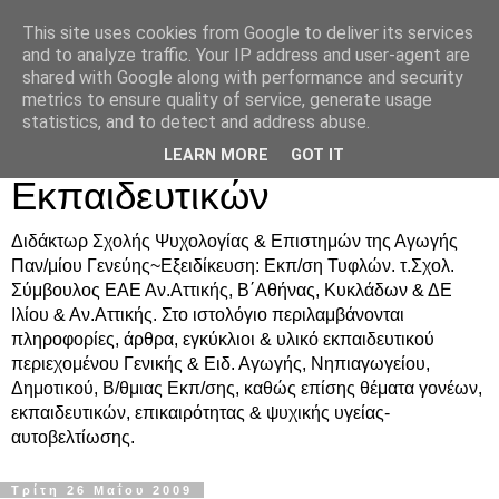
This site uses cookies from Google to deliver its services
Δρ. Ράνια Χιουρέα-
and to analyze traffic. Your IP address and user-agent are
shared with Google along with performance and security
Συμβουλευτική &
metrics to ensure quality of service, generate usage
statistics, and to detect and address abuse.
Υποστήριξη Γονέων &
LEARN MORE
GOT IT
Εκπαιδευτικών
Διδάκτωρ Σχολής Ψυχολογίας & Επιστημών της Αγωγής
Παν/μίου Γενεύης~Εξειδίκευση: Εκπ/ση Τυφλών. τ.Σχολ.
Σύμβουλος ΕΑΕ Αν.Αττικής, Β΄Αθήνας, Κυκλάδων & ΔΕ
Ιλίου & Αν.Αττικής. Στο ιστολόγιο περιλαμβάνονται
πληροφορίες, άρθρα, εγκύκλιοι & υλικό εκπαιδευτικού
περιεχομένου Γενικής & Ειδ. Αγωγής, Νηπιαγωγείου,
Δημοτικού, Β/θμιας Εκπ/σης, καθώς επίσης θέματα γονέων,
εκπαιδευτικών, επικαιρότητας & ψυχικής υγείας-
αυτοβελτίωσης.
Τρίτη 26 Μαΐου 2009