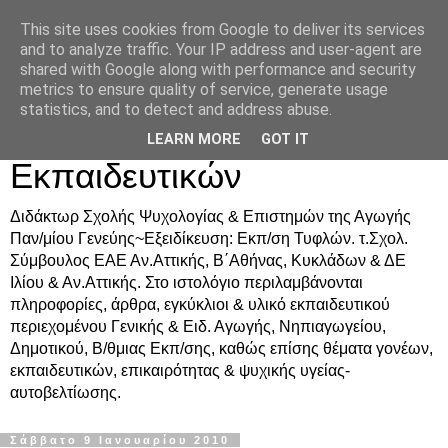
This site uses cookies from Google to deliver its services
Δρ. Ράνια Χιουρέα-
and to analyze traffic. Your IP address and user-agent are
shared with Google along with performance and security
Συμβουλευτική &
metrics to ensure quality of service, generate usage
statistics, and to detect and address abuse.
Υποστήριξη Γονέων &
LEARN MORE
GOT IT
Εκπαιδευτικών
Διδάκτωρ Σχολής Ψυχολογίας & Επιστημών της Αγωγής
Παν/μίου Γενεύης~Εξειδίκευση: Εκπ/ση Τυφλών. τ.Σχολ.
Σύμβουλος ΕΑΕ Αν.Αττικής, Β΄Αθήνας, Κυκλάδων & ΔΕ
Ιλίου & Αν.Αττικής. Στο ιστολόγιο περιλαμβάνονται
πληροφορίες, άρθρα, εγκύκλιοι & υλικό εκπαιδευτικού
περιεχομένου Γενικής & Ειδ. Αγωγής, Νηπιαγωγείου,
Δημοτικού, Β/θμιας Εκπ/σης, καθώς επίσης θέματα γονέων,
εκπαιδευτικών, επικαιρότητας & ψυχικής υγείας-
αυτοβελτίωσης.
Σάββατο 9 Ιανουαρίου 2010