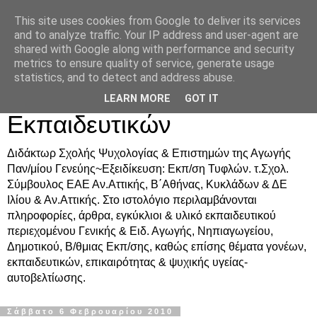
This site uses cookies from Google to deliver its services
Δρ. Ράνια Χιουρέα-
and to analyze traffic. Your IP address and user-agent are
shared with Google along with performance and security
Συμβουλευτική &
metrics to ensure quality of service, generate usage
statistics, and to detect and address abuse.
Υποστήριξη Γονέων &
LEARN MORE
GOT IT
Εκπαιδευτικών
Διδάκτωρ Σχολής Ψυχολογίας & Επιστημών της Αγωγής
Παν/μίου Γενεύης~Εξειδίκευση: Εκπ/ση Τυφλών. τ.Σχολ.
Σύμβουλος ΕΑΕ Αν.Αττικής, Β΄Αθήνας, Κυκλάδων & ΔΕ
Ιλίου & Αν.Αττικής. Στο ιστολόγιο περιλαμβάνονται
πληροφορίες, άρθρα, εγκύκλιοι & υλικό εκπαιδευτικού
περιεχομένου Γενικής & Ειδ. Αγωγής, Νηπιαγωγείου,
Δημοτικού, Β/θμιας Εκπ/σης, καθώς επίσης θέματα γονέων,
εκπαιδευτικών, επικαιρότητας & ψυχικής υγείας-
αυτοβελτίωσης.
Σάββατο 6 Φεβρουαρίου 2010