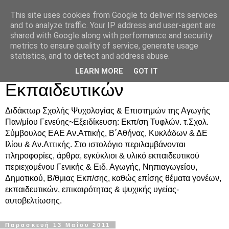
This site uses cookies from Google to deliver its services
Δρ. Ράνια Χιουρέα-
and to analyze traffic. Your IP address and user-agent are
shared with Google along with performance and security
Συμβουλευτική &
metrics to ensure quality of service, generate usage
statistics, and to detect and address abuse.
Υποστήριξη Γονέων &
LEARN MORE
GOT IT
Εκπαιδευτικών
Διδάκτωρ Σχολής Ψυχολογίας & Επιστημών της Αγωγής
Παν/μίου Γενεύης~Εξειδίκευση: Εκπ/ση Τυφλών. τ.Σχολ.
Σύμβουλος ΕΑΕ Αν.Αττικής, Β΄Αθήνας, Κυκλάδων & ΔΕ
Ιλίου & Αν.Αττικής. Στο ιστολόγιο περιλαμβάνονται
πληροφορίες, άρθρα, εγκύκλιοι & υλικό εκπαιδευτικού
περιεχομένου Γενικής & Ειδ. Αγωγής, Νηπιαγωγείου,
Δημοτικού, Β/θμιας Εκπ/σης, καθώς επίσης θέματα γονέων,
εκπαιδευτικών, επικαιρότητας & ψυχικής υγείας-
αυτοβελτίωσης.
Παρασκευή 13 Μαΐου 2011