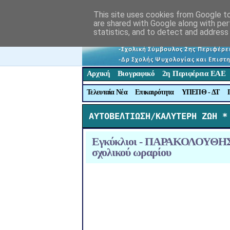
This site uses cookies from Google to 
are shared with Google along with per
statistics, and to detect and address
Αρχική
Βιογραφικό
2η Περιφέρεια ΕΑΕ
Τελευταία Νέα
Επικαιρότητα
ΥΠΕΠΘ - ΔΤ
ΑΥΤΟΒΕΛΤΙΩΣΗ/ΚΑΛΥΤΕΡΗ ΖΩΗ *
Εγκύκλιοι - ΠΑΡΑΚΟΛΟΥΘΗΣ
σχολικού ωραρίου