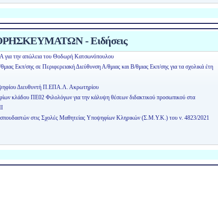
ΡΗΣΚΕΥΜΑΤΩΝ - Ειδήσεις
Α για την απώλεια του Θοδωρή Κατσωνόπουλου
μιας Εκπ/σης σε Περιφερειακή Διεύθυνση Α/θμιας και Β/θμιας Εκπ/σης για τα σχολικά έτη
οψηφίου Διευθυντή Π.ΕΠΑ.Λ. Ακρωτηρίου
ηφίων κλάδου ΠΕ02 Φιλολόγων για την κάλυψη θέσεων διδακτικού προσωπικού στα
ΙΙ
οσπουδαστών στις Σχολές Μαθητείας Υποψηφίων Κληρικών (Σ.Μ.Υ.Κ.) του ν. 4823/2021