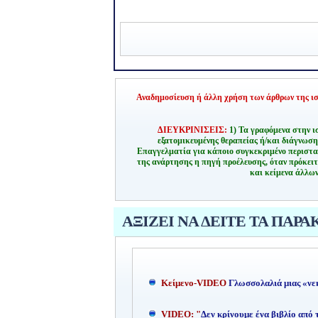
Αναδημοσίευση ή άλλη χρήση των άρθρων της ιστ
ΔΙΕΥΚΡΙΝΙΣΕΙΣ:
1) Τα γραφόμενα στην ι
εξατομικευμένης θεραπείας ή/και διάγνωσ
Επαγγελματία για κάποιο συγκεκριμένο περιστα
της ανάρτησης η πηγή προέλευσης, όταν πρόκειτ
και κείμενα άλλων
ΑΞΙΖΕΙ ΝΑ ΔΕΙΤΕ ΤΑ ΠΑΡΑ
Kείμενο-
VIDEO
Γλωσσολαλιά μιας «νε
VIDEO: "
Δεν κρίνουμε ένα βιβλίο από