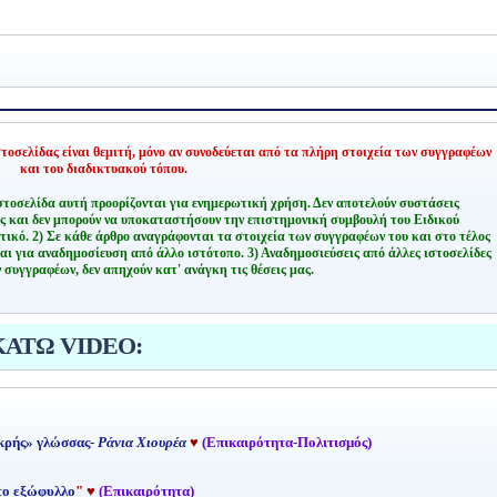
οσελίδας είναι θεμιτή,
μόνο αν συνοδεύεται από τα πλήρη στοιχεία των συγγραφέων
και του διαδικτυακού τόπου.
στοσελίδα αυτή προορίζονται για ενημερωτική χρήση. Δεν αποτελούν συστάσεις
ης και δεν μπορούν να υποκαταστήσουν την επιστημονική συμβουλή του Ειδικού
τικό.
2) Σε κάθε άρθρο αναγράφονται τα στοιχεία των συγγραφέων του και στο τέλος
αι για αναδημοσίευση από άλλο ιστότοπο.
3) Αναδημοσιεύσεις από άλλες ιστοσελίδες
 συγγραφέων, δεν απηχούν κατ' ανάγκη τις θέσεις μας.
ΚΑΤΩ VIDEO:
κρής» γλώσσας-
Ράνια Χιουρέα
♥
(Επικαιρότητα-Πολιτισμός)
 το εξώφυλλο
"
♥
(Επικαιρότητα)