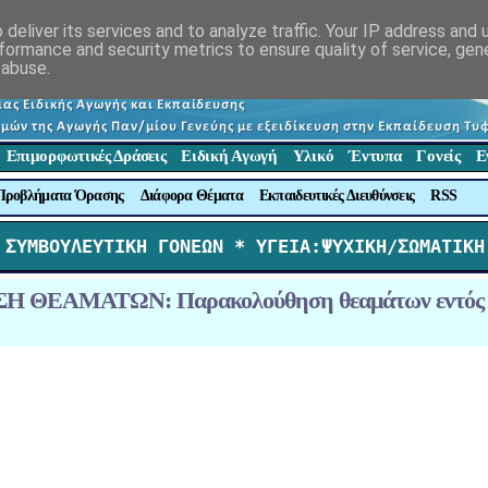
deliver its services and to analyze traffic. Your IP address and
formance and security metrics to ensure quality of service, ge
 abuse.
Επιμορφωτικές Δράσεις
Ειδική Αγωγή
Υλικό
Έντυπα
Γονείς
Ε
Προβλήματα Όρασης
Διάφορα Θέματα
Εκπαιδευτικές Διευθύνσεις
RSS
 ΣΥΜΒΟΥΛΕΥΤΙΚΗ ΓΟΝΕΩΝ *
 ΥΓΕΙΑ:ΨΥΧΙΚΗ/ΣΩΜΑΤΙΚΗ
Η ΘΕΑΜΑΤΩΝ: Παρακολούθηση θεαμάτων εντός