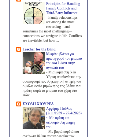
Principles for Handling
Family Conflicts and
Third-Party Influence
-
Family relationships
are among the most
rewarding—and
sometimes the most challenging—
connections we navigate in life. Conflicts
are inevitable, but how ...
Teacher for the Blind
Μωράκι βλέπει για
πρώτη φορά τον μπαμπά
του και λιώνει στην
αγκαλιά του
-
Μια μαμά στη Νέα
Υόρκη απαθανάτισε την
ομολογουμένως συγκινητική στιγμή που
ο μόλις εννέα μηνών γιος της βλέπει για
πρώτη φορά το μπαμπά του χάρη στα
ειδικ...
ΣΧΟΛΗ ΧΙΟΥΡΕΑ
Αργύρης Πούλος
(2/11/1959 – 27/4/2026)
~ Με αγάπη και
σεβασμό στη μνήμη
του...
-
Με βαριά καρδιά και
ανείπωτη θλίψη αποχαιρετούμε τον