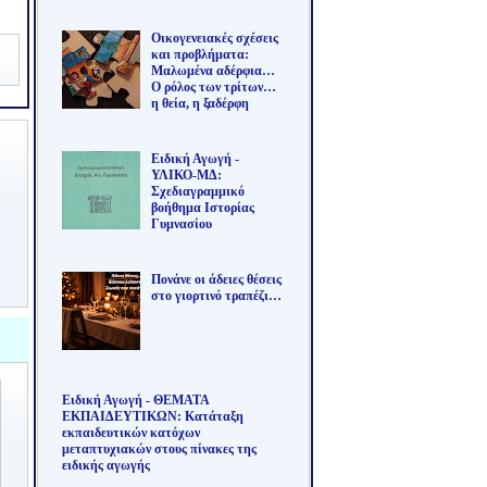
Οικογενειακές σχέσεις
και προβλήματα:
Μαλωμένα αδέρφια…
Ο ρόλος των τρίτων…
η θεία, η ξαδέρφη
Ειδική Αγωγή -
ΥΛΙΚΟ-ΜΔ:
Σχεδιαγραμμικό
βοήθημα Ιστορίας
Γυμνασίου
Πονάνε οι άδειες θέσεις
στο γιορτινό τραπέζι…
Ειδική Αγωγή - ΘΕΜΑΤΑ
ΕΚΠΑΙΔΕΥΤΙΚΩΝ: Κατάταξη
εκπαιδευτικών κατόχων
μεταπτυχιακών στους πίνακες της
ειδικής αγωγής