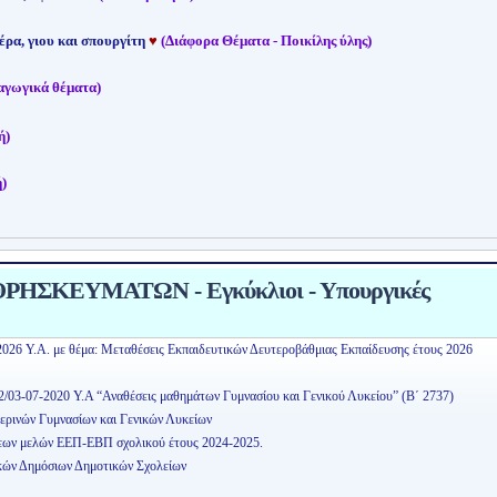
έρα, γιου και σπουργίτη
♥
(Διάφορα Θέματα - Ποικίλης ύλης)
αγωγικά θέματα)
ή)
)
ΗΣΚΕΥΜΑΤΩΝ - Εγκύκλιοι - Υπουργικές
2026 Υ.Α. με θέμα: Μεταθέσεις Εκπαιδευτικών Δευτεροβάθμιας Εκπαίδευσης έτους 2026
2/03-07-2020 Υ.Α “Αναθέσεις μαθημάτων Γυμνασίου και Γενικού Λυκείου” (Β΄ 2737)
ερινών Γυμνασίων και Γενικών Λυκείων
εων μελών ΕΕΠ-ΕΒΠ σχολικού έτους 2024-2025.
κών Δημόσιων Δημοτικών Σχολείων