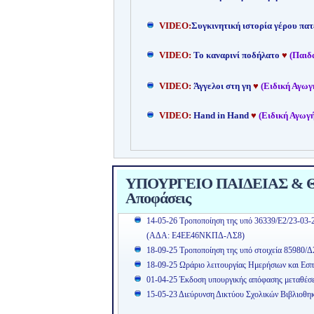
VIDEO:
Συγκινητική ιστορία γέρου πατ
VIDEO:
Το καναρινί ποδήλατο
♥
(Παιδ
VIDEO:
Άγγελοι στη γη
♥
(Ειδική Αγωγ
VIDEO:
Hand in Hand
♥
(Ειδική Αγωγή
ΥΠΟΥΡΓΕΙΟ ΠΑΙΔΕΙΑΣ & ΘΡ
Αποφάσεις
14-05-26 Τροποποίηση της υπό 36339/Ε2/23-03-
(ΑΔΑ: Ε4ΕΕ46ΝΚΠΔ-ΛΣ8)
18-09-25 Τροποποίηση της υπό στοιχεία 85980/Δ
18-09-25 Ωράριο λειτουργίας Ημερήσιων και Εσπ
01-04-25 Έκδοση υπουργικής απόφασης μεταθέσ
15-05-23 Διεύρυνση Δικτύου Σχολικών Βιβλιοθη