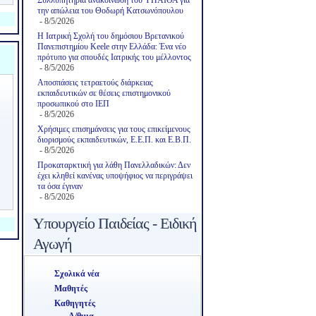
την απώλεια του Θοδωρή Κατσωνόπουλου
- 8/5/2026
Η Ιατρική Σχολή του δημόσιου Βρετανικού
Πανεπιστημίου Keele στην Ελλάδα: Ένα νέο
πρότυπο για σπουδές Ιατρικής του μέλλοντος
- 8/5/2026
Αποσπάσεις τετραετούς διάρκειας
εκπαιδευτικών σε θέσεις επιστημονικού
προσωπικού στο ΙΕΠ
- 8/5/2026
Χρήσιμες επισημάνσεις για τους επικείμενους
διορισμούς εκπαιδευτικών, Ε.Ε.Π. και Ε.Β.Π.
- 8/5/2026
Προκαταρκτική για λάθη Πανελλαδικών: Δεν
έχει κληθεί κανένας υποψήφιος να περιγράψει
τα όσα έγιναν
- 8/5/2026
Υπουργείο Παιδείας - Ειδική
Αγωγή
Σχολικά νέα
Μαθητές
Καθηγητές
Α/θμια