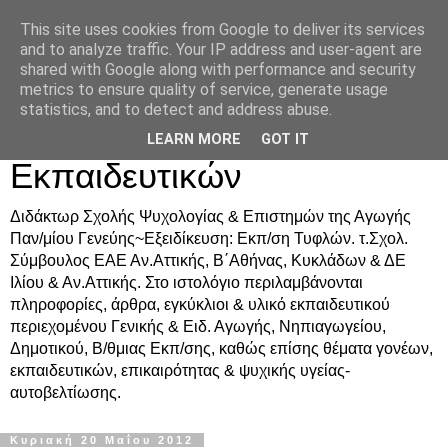
This site uses cookies from Google to deliver its services
Δρ. Ράνια Χιουρέα-
and to analyze traffic. Your IP address and user-agent are
shared with Google along with performance and security
Συμβουλευτική &
metrics to ensure quality of service, generate usage
statistics, and to detect and address abuse.
Υποστήριξη Γονέων &
LEARN MORE
GOT IT
Εκπαιδευτικών
Διδάκτωρ Σχολής Ψυχολογίας & Επιστημών της Αγωγής
Παν/μίου Γενεύης~Εξειδίκευση: Εκπ/ση Τυφλών. τ.Σχολ.
Σύμβουλος ΕΑΕ Αν.Αττικής, Β΄Αθήνας, Κυκλάδων & ΔΕ
Ιλίου & Αν.Αττικής. Στο ιστολόγιο περιλαμβάνονται
πληροφορίες, άρθρα, εγκύκλιοι & υλικό εκπαιδευτικού
περιεχομένου Γενικής & Ειδ. Αγωγής, Νηπιαγωγείου,
Δημοτικού, Β/θμιας Εκπ/σης, καθώς επίσης θέματα γονέων,
εκπαιδευτικών, επικαιρότητας & ψυχικής υγείας-
αυτοβελτίωσης.
Κυριακή 20 Μαΐου 2012