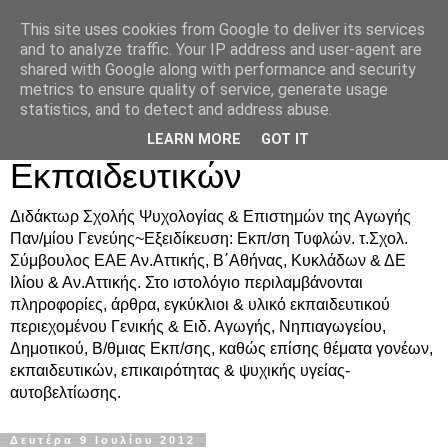
This site uses cookies from Google to deliver its services
Δρ. Ράνια Χιουρέα-
and to analyze traffic. Your IP address and user-agent are
shared with Google along with performance and security
Συμβουλευτική &
metrics to ensure quality of service, generate usage
statistics, and to detect and address abuse.
Υποστήριξη Γονέων &
LEARN MORE
GOT IT
Εκπαιδευτικών
Διδάκτωρ Σχολής Ψυχολογίας & Επιστημών της Αγωγής
Παν/μίου Γενεύης~Εξειδίκευση: Εκπ/ση Τυφλών. τ.Σχολ.
Σύμβουλος ΕΑΕ Αν.Αττικής, Β΄Αθήνας, Κυκλάδων & ΔΕ
Ιλίου & Αν.Αττικής. Στο ιστολόγιο περιλαμβάνονται
πληροφορίες, άρθρα, εγκύκλιοι & υλικό εκπαιδευτικού
περιεχομένου Γενικής & Ειδ. Αγωγής, Νηπιαγωγείου,
Δημοτικού, Β/θμιας Εκπ/σης, καθώς επίσης θέματα γονέων,
εκπαιδευτικών, επικαιρότητας & ψυχικής υγείας-
αυτοβελτίωσης.
Δευτέρα 9 Ιουλίου 2012