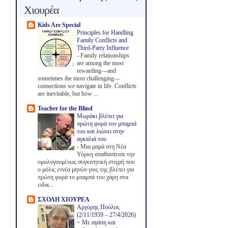
Χιουρέα
Kids Are Special
Principles for Handling
Family Conflicts and
Third-Party Influence
-
Family relationships
are among the most
rewarding—and
sometimes the most challenging—
connections we navigate in life. Conflicts
are inevitable, but how ...
Teacher for the Blind
Μωράκι βλέπει για
πρώτη φορά τον μπαμπά
του και λιώνει στην
αγκαλιά του
-
Μια μαμά στη Νέα
Υόρκη απαθανάτισε την
ομολογουμένως συγκινητική στιγμή που
ο μόλις εννέα μηνών γιος της βλέπει για
πρώτη φορά το μπαμπά του χάρη στα
ειδικ...
ΣΧΟΛΗ ΧΙΟΥΡΕΑ
Αργύρης Πούλος
(2/11/1959 – 27/4/2026)
~ Με αγάπη και