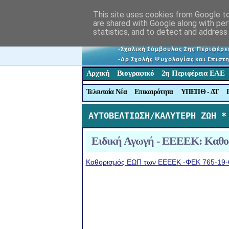
This site uses cookies from Google to 
are shared with Google along with per
statistics, and to detect and address
Αρχική
Βιογραφικό
2η Περιφέρεια ΕΑΕ
Τελευταία Νέα
Επικαιρότητα
ΥΠΕΠΘ - ΔΤ
ΑΥΤΟΒΕΛΤΙΩΣΗ/ΚΑΛΥΤΕΡΗ ΖΩΗ *
Ειδική Αγωγή - ΕΕΕΕΚ: Καθο
Καθορισμός ΕΩΠ των ΕΕΕΕΚ -ΦΕΚ 765-19-