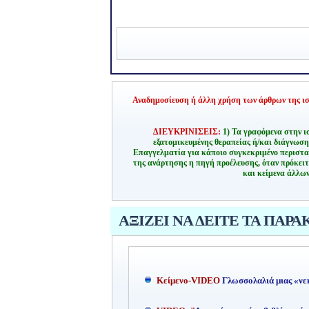
Αναδημοσίευση ή άλλη χρήση των άρθρων της ιστ
ΔΙΕΥΚΡΙΝΙΣΕΙΣ:
1) Τα γραφόμενα στην ι
εξατομικευμένης θεραπείας ή/και διάγνωσ
Επαγγελματία για κάποιο συγκεκριμένο περιστα
της ανάρτησης η πηγή προέλευσης, όταν πρόκειτ
και κείμενα άλλων
ΑΞΙΖΕΙ ΝΑ ΔΕΙΤΕ ΤΑ ΠΑΡΑ
Kείμενο-
VIDEO
Γλωσσολαλιά μιας «νε