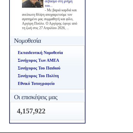
σεβασμό στη μνήμη
του...
-
Με βαριά καρδιά και
ανείπωτη θλίψη αποχαιρετούμε τον
αγαπημένο μας συμμαθητή και φίλο,
Αργύρη Πούλο. Ο Αργύρης έφυγε από
τη ζωή στις 27 Απριλίου 2026, ...
Νομοθεσία
Εκπαιδευτική Νομοθεσία
Συνήγορος Των ΑΜΕΑ
Συνήγορος Του Παιδιού
Συνήγορος Του Πολίτη
Εθνικό Τυπογραφείο
Οι επισκέψεις μας
4,157,922