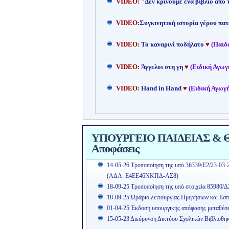
VIDEO: "
Δεν κρίνουμε ένα βιβλίο από
VIDEO:
Συγκινητική ιστορία γέρου πατ
VIDEO:
Το καναρινί ποδήλατο
♥
(Παιδ
VIDEO:
Άγγελοι στη γη
♥
(Ειδική Αγωγ
VIDEO:
Hand in Hand
♥
(Ειδική Αγωγή
ΥΠΟΥΡΓΕΙΟ ΠΑΙΔΕΙΑΣ & ΘΡ
Αποφάσεις
14-05-26 Τροποποίηση της υπό 36339/Ε2/23-03-
(ΑΔΑ: Ε4ΕΕ46ΝΚΠΔ-ΛΣ8)
18-09-25 Τροποποίηση της υπό στοιχεία 85980/Δ
18-09-25 Ωράριο λειτουργίας Ημερήσιων και Εσπ
01-04-25 Έκδοση υπουργικής απόφασης μεταθέσ
15-05-23 Διεύρυνση Δικτύου Σχολικών Βιβλιοθη