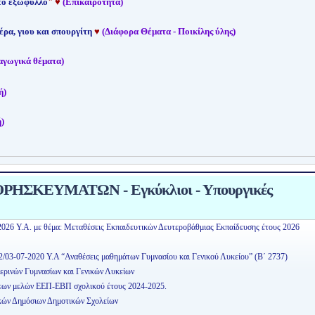
 το εξώφυλλο
"
♥
(Επικαιρότητα)
έρα, γιου και σπουργίτη
♥
(Διάφορα Θέματα - Ποικίλης ύλης)
αγωγικά θέματα)
ή)
)
ΗΣΚΕΥΜΑΤΩΝ - Εγκύκλιοι - Υπουργικές
2026 Υ.Α. με θέμα: Μεταθέσεις Εκπαιδευτικών Δευτεροβάθμιας Εκπαίδευσης έτους 2026
2/03-07-2020 Υ.Α “Αναθέσεις μαθημάτων Γυμνασίου και Γενικού Λυκείου” (Β΄ 2737)
ερινών Γυμνασίων και Γενικών Λυκείων
εων μελών ΕΕΠ-ΕΒΠ σχολικού έτους 2024-2025.
κών Δημόσιων Δημοτικών Σχολείων