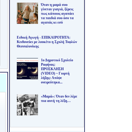
Όταν η μαμά σου
γίνεται γιαγιά, ξέρεις
πως κάποιος αγαπάει
τα παιδιά σου όσο τα
αγαπάς κι εσύ
Ειδική Αγωγή - ΕΠΙΚΑΙΡΟΤΗΤΑ:
Κινδυνεύει με λουκέτο η Σχολή Τυφλών
Θεσσαλονίκης
1ο Δημοτικό Σχολείο
Ραφήνας:
ΠΡΟΣΚΛΗΣΗ
(VIDEO) ~ Γιορτή
λήξης: Απόψε
ονειρεύτηκα...
«Μαμά»: Όταν δεν λέμε
πια αυτή τη λέξη…