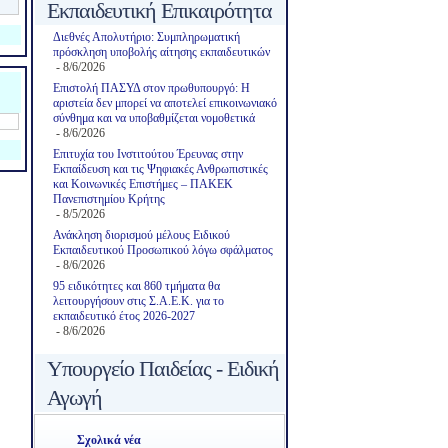
Εκπαιδευτική Επικαιρότητα
Διεθνές Απολυτήριο: Συμπληρωματική
πρόσκληση υποβολής αίτησης εκπαιδευτικών
- 8/6/2026
Επιστολή ΠΑΣΥΔ στον πρωθυπουργό: Η
αριστεία δεν μπορεί να αποτελεί επικοινωνιακό
σύνθημα και να υποβαθμίζεται νομοθετικά
- 8/6/2026
Επιτυχία του Ινστιτούτου Έρευνας στην
Εκπαίδευση και τις Ψηφιακές Ανθρωπιστικές
και Κοινωνικές Επιστήμες – ΠΑΚΕΚ
Πανεπιστημίου Κρήτης
- 8/5/2026
Ανάκληση διορισμού μέλους Ειδικού
Εκπαιδευτικού Προσωπικού λόγω σφάλματος
- 8/6/2026
95 ειδικότητες και 860 τμήματα θα
λειτουργήσουν στις Σ.Α.Ε.Κ. για το
εκπαιδευτικό έτος 2026-2027
- 8/6/2026
Υπουργείο Παιδείας - Ειδική
Αγωγή
Σχολικά νέα