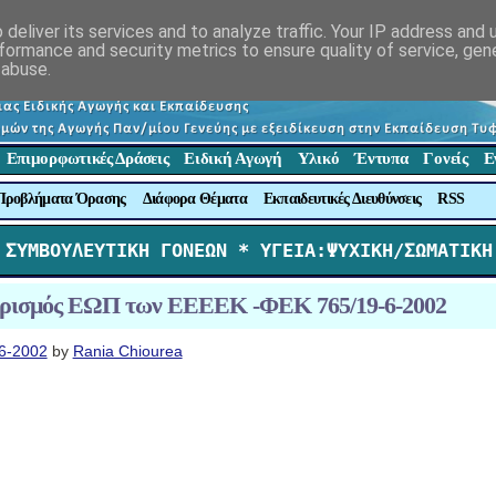
deliver its services and to analyze traffic. Your IP address and
formance and security metrics to ensure quality of service, ge
 abuse.
Επιμορφωτικές Δράσεις
Ειδική Αγωγή
Υλικό
Έντυπα
Γονείς
Ε
Προβλήματα Όρασης
Διάφορα Θέματα
Εκπαιδευτικές Διευθύνσεις
RSS
 ΣΥΜΒΟΥΛΕΥΤΙΚΗ ΓΟΝΕΩΝ *
 ΥΓΕΙΑ:ΨΥΧΙΚΗ/ΣΩΜΑΤΙΚΗ
ρισμός ΕΩΠ των ΕΕΕΕΚ -ΦΕΚ 765/19-6-2002
6-2002
by
Rania Chiourea