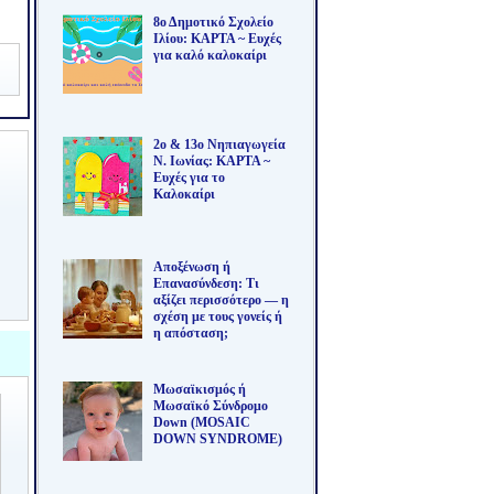
8ο Δημοτικό Σχολείο
Ιλίου: ΚΑΡΤΑ ~ Ευχές
για καλό καλοκαίρι
2ο & 13ο Νηπιαγωγεία
Ν. Ιωνίας: ΚΑΡΤΑ ~
Ευχές για το
Καλοκαίρι
Αποξένωση ή
Επανασύνδεση: Τι
αξίζει περισσότερο — η
σχέση με τους γονείς ή
η απόσταση;
Μωσαϊκισμός ή
Μωσαϊκό Σύνδρομο
Down (MOSAIC
DOWN SYNDROME)