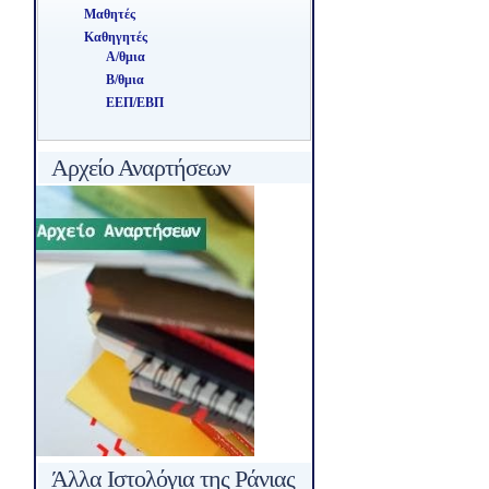
Μαθητές
Καθηγητές
Α/θμια
Β/θμια
ΕΕΠ/ΕΒΠ
Αρχείο Αναρτήσεων
Άλλα Ιστολόγια της Ράνιας