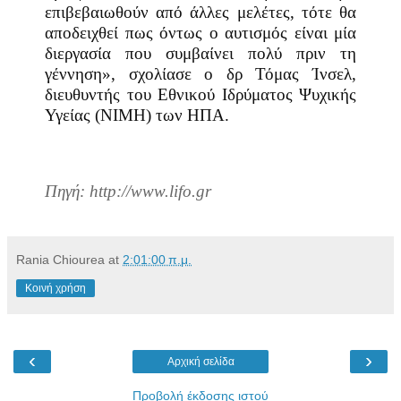
επιβεβαιωθούν από άλλες μελέτες, τότε θα
αποδειχθεί πως όντως ο αυτισμός είναι μία
διεργασία που συμβαίνει πολύ πριν τη
γέννηση», σχολίασε ο δρ Τόμας Ίνσελ,
διευθυντής του Εθνικού Ιδρύματος Ψυχικής
Υγείας (
NIMH
) των ΗΠΑ.
Πηγή: http://www.lifo.gr
Rania Chiourea
at
2:01:00 π.μ.
Κοινή χρήση
‹
›
Αρχική σελίδα
Προβολή έκδοσης ιστού