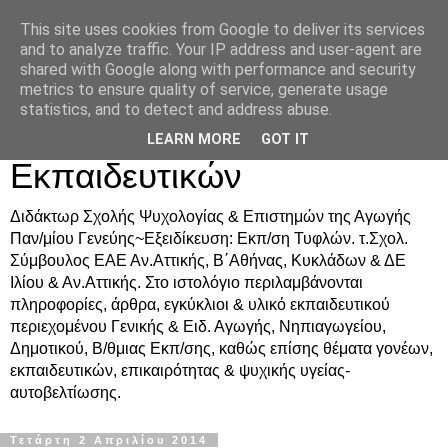
This site uses cookies from Google to deliver its services
Δρ. Ράνια Χιουρέα-
and to analyze traffic. Your IP address and user-agent are
shared with Google along with performance and security
Συμβουλευτική &
metrics to ensure quality of service, generate usage
statistics, and to detect and address abuse.
Υποστήριξη Γονέων &
LEARN MORE
GOT IT
Εκπαιδευτικών
Διδάκτωρ Σχολής Ψυχολογίας & Επιστημών της Αγωγής
Παν/μίου Γενεύης~Εξειδίκευση: Εκπ/ση Τυφλών. τ.Σχολ.
Σύμβουλος ΕΑΕ Αν.Αττικής, Β΄Αθήνας, Κυκλάδων & ΔΕ
Ιλίου & Αν.Αττικής. Στο ιστολόγιο περιλαμβάνονται
πληροφορίες, άρθρα, εγκύκλιοι & υλικό εκπαιδευτικού
περιεχομένου Γενικής & Ειδ. Αγωγής, Νηπιαγωγείου,
Δημοτικού, Β/θμιας Εκπ/σης, καθώς επίσης θέματα γονέων,
εκπαιδευτικών, επικαιρότητας & ψυχικής υγείας-
αυτοβελτίωσης.
Τετάρτη 2 Απριλίου 2014