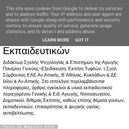
This site uses cookies from Google to deliver its services
Δρ. Ράνια Χιουρέα-
and to analyze traffic. Your IP address and user-agent are
shared with Google along with performance and security
Συμβουλευτική &
metrics to ensure quality of service, generate usage
statistics, and to detect and address abuse.
Υποστήριξη Γονέων &
LEARN MORE
GOT IT
Εκπαιδευτικών
Διδάκτωρ Σχολής Ψυχολογίας & Επιστημών της Αγωγής
Παν/μίου Γενεύης~Εξειδίκευση: Εκπ/ση Τυφλών. τ.Σχολ.
Σύμβουλος ΕΑΕ Αν.Αττικής, Β΄Αθήνας, Κυκλάδων & ΔΕ
Ιλίου & Αν.Αττικής. Στο ιστολόγιο περιλαμβάνονται
πληροφορίες, άρθρα, εγκύκλιοι & υλικό εκπαιδευτικού
περιεχομένου Γενικής & Ειδ. Αγωγής, Νηπιαγωγείου,
Δημοτικού, Β/θμιας Εκπ/σης, καθώς επίσης θέματα γονέων,
εκπαιδευτικών, επικαιρότητας & ψυχικής υγείας-
αυτοβελτίωσης.
Τρίτη 31 Μαρτίου 2015