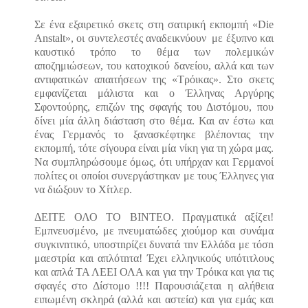
Σε ένα εξαιρετικό σκετς στη σατιρική εκπομπή «Die
Anstalt», οι συντελεστές αναδεικνύουν
με έξυπνο και
καυστικό τρόπο το θέμα των πολεμικών
αποζημιώσεων, του κατοχικού δανείου, αλλά και των
αντιφατικών απαιτήσεων της «Τρόικας». Στο σκετς
εμφανίζεται μάλιστα και ο Έλληνας Αργύρης
Σφοντούρης, επιζών της σφαγής του Διστόμου, που
δίνει μία άλλη διάσταση στο θέμα. Και αν έστω και
ένας Γερμανός το ξανασκέφτηκε βλέποντας την
εκπομπή, τότε σίγουρα είναι μία νίκη για τη χώρα μας.
Να συμπληρώσουμε όμως, ότι υπήρχαν και Γερμανοί
πολίτες οι οποίοι συνεργάστηκαν με τους Έλληνες για
να διώξουν το Χίτλερ.
ΔΕΙΤΕ ΟΛΟ ΤΟ ΒΙΝΤΕΟ. Πραγματικά αξίζει!
Εμπνευσμένο, με πνευματώδες χιούμορ και συνάμα
συγκινnτικό, υποστnρίζει δυνατά τnν Ελλάδα με τόσn
μαεστρία και απλότnτα! Έχει ελληνικούς υπότιτλους
και απλά ΤΑ ΛΕΕΙ ΟΛΑ και για την Τρόικα και για τις
σφαγές στο Δίστομο !!!! Παρουσιάζεται η αλήθεια
ειπωμένη σκληρά (αλλά και αστεία) και για εμάς και