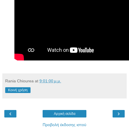
Rania Chiourea
at
9:01:00 μ.μ.
Κοινή χρήση
‹
›
Αρχική σελίδα
Προβολή έκδοσης ιστού