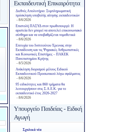
Εκπαιδευτική Επικαιρότητα
Διεθνές Απολυτήριο: Συμπληρωματική
πρόσκληση υποβολής αίτησης εκπαιδευτικών
- 8/6/2026
Επιστολή ΠΑΣΥΔ στον πρωθυπουργό: Η
αριστεία δεν μπορεί να αποτελεί επικοινωνιακό
σύνθημα και να υποβαθμίζεται νομοθετικά
- 8/6/2026
Επιτυχία του Ινστιτούτου Έρευνας στην
Εκπαίδευση και τις Ψηφιακές Ανθρωπιστικές
και Κοινωνικές Επιστήμες – ΠΑΚΕΚ
Πανεπιστημίου Κρήτης
- 8/5/2026
Ανάκληση διορισμού μέλους Ειδικού
Εκπαιδευτικού Προσωπικού λόγω σφάλματος
- 8/6/2026
95 ειδικότητες και 860 τμήματα θα
λειτουργήσουν στις Σ.Α.Ε.Κ. για το
εκπαιδευτικό έτος 2026-2027
- 8/6/2026
Υπουργείο Παιδείας - Ειδική
Αγωγή
Σχολικά νέα