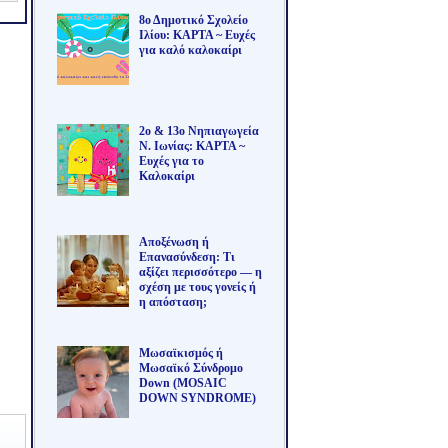
8ο Δημοτικό Σχολείο
Ιλίου: ΚΑΡΤΑ ~ Ευχές
για καλό καλοκαίρι
2ο & 13ο Νηπιαγωγεία
Ν. Ιωνίας: ΚΑΡΤΑ ~
Ευχές για το
Καλοκαίρι
Αποξένωση ή
Επανασύνδεση: Τι
αξίζει περισσότερο — η
σχέση με τους γονείς ή
η απόσταση;
Μωσαϊκισμός ή
Μωσαϊκό Σύνδρομο
Down (MOSAIC
DOWN SYNDROME)