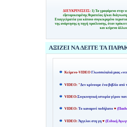
ΔΙΕΥΚΡΙΝΙΣΕΙΣ:
1) Τα γραφόμενα στην ι
εξατομικευμένης θεραπείας ή/και διάγνωσ
Επαγγελματία για κάποιο συγκεκριμένο περιστα
της ανάρτησης η πηγή προέλευσης, όταν πρόκειτ
και κείμενα άλλων
ΑΞΙΖΕΙ ΝΑ ΔΕΙΤΕ ΤΑ ΠΑΡΑ
Kείμενο-
VIDEO
Γλωσσολαλιά μιας «νε
VIDEO: "
Δεν κρίνουμε ένα βιβλίο από
VIDEO:
Συγκινητική ιστορία γέρου πατ
VIDEO:
Το καναρινί ποδήλατο
♥
(Παιδ
VIDEO:
Άγγελοι στη γη
♥
(Ειδική Αγωγ