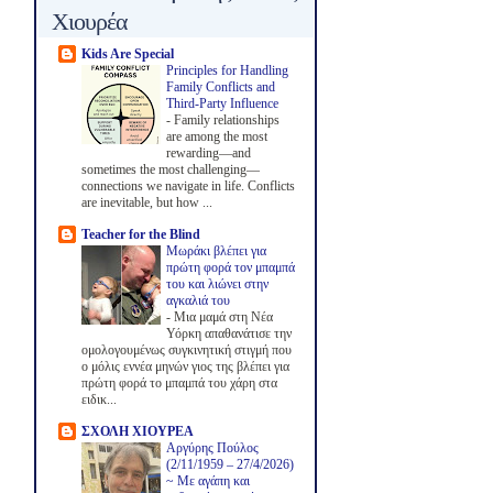
Χιουρέα
Kids Are Special
Principles for Handling
Family Conflicts and
Third-Party Influence
-
Family relationships
are among the most
rewarding—and
sometimes the most challenging—
connections we navigate in life. Conflicts
are inevitable, but how ...
Teacher for the Blind
Μωράκι βλέπει για
πρώτη φορά τον μπαμπά
του και λιώνει στην
αγκαλιά του
-
Μια μαμά στη Νέα
Υόρκη απαθανάτισε την
ομολογουμένως συγκινητική στιγμή που
ο μόλις εννέα μηνών γιος της βλέπει για
πρώτη φορά το μπαμπά του χάρη στα
ειδικ...
ΣΧΟΛΗ ΧΙΟΥΡΕΑ
Αργύρης Πούλος
(2/11/1959 – 27/4/2026)
~ Με αγάπη και