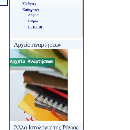
Μαθητές
Καθηγητές
Α/θμια
Β/θμια
ΕΕΠ/ΕΒΠ
Αρχείο Αναρτήσεων
Άλλα Ιστολόγια της Ράνιας