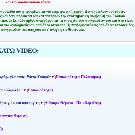
και του διαδικτυακού τόπου.
στοσελίδα αυτή προορίζονται για ενημερωτική χρήση. Δεν αποτελούν συστάσεις
ης και δεν μπορούν να υποκαταστήσουν την επιστημονική συμβουλή του Ειδικού
τικό.
2) Σε κάθε άρθρο αναγράφονται τα στοιχεία των συγγραφέων του και στο τέλος
αι για αναδημοσίευση από άλλο ιστότοπο.
3) Αναδημοσιεύσεις από άλλες ιστοσελίδες
 συγγραφέων, δεν απηχούν κατ' ανάγκη τις θέσεις μας.
ΚΑΤΩ VIDEO:
κρής» γλώσσας-
Ράνια Χιουρέα
♥
(Επικαιρότητα-Πολιτισμός)
 το εξώφυλλο
"
♥
(Επικαιρότητα)
έρα, γιου και σπουργίτη
♥
(Διάφορα Θέματα - Ποικίλης ύλης)
αγωγικά θέματα)
ή)