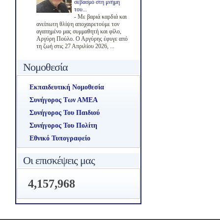
σεβασμό στη μνήμη
του...
-
Με βαριά καρδιά και
ανείπωτη θλίψη αποχαιρετούμε τον
αγαπημένο μας συμμαθητή και φίλο,
Αργύρη Πούλο. Ο Αργύρης έφυγε από
τη ζωή στις 27 Απριλίου 2026, ...
Νομοθεσία
Εκπαιδευτική Νομοθεσία
Συνήγορος Των ΑΜΕΑ
Συνήγορος Του Παιδιού
Συνήγορος Του Πολίτη
Εθνικό Τυπογραφείο
Οι επισκέψεις μας
4,157,968