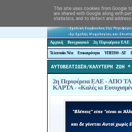
This site uses cookies from Google to 
are shared with Google along with per
statistics, and to detect and address
Αρχική
Βιογραφικό
2η Περιφέρεια ΕΑΕ
Τελευταία Νέα
Επικαιρότητα
ΥΠΕΠΘ - ΔΤ
ΑΥΤΟΒΕΛΤΙΩΣΗ/ΚΑΛΥΤΕΡΗ ΖΩΗ *
2η Περιφέρεια ΕΑΕ - ΑΠΟ ΤΑ 
ΚΑΡΤΑ - «Καλές κι Ευτυχισμέν