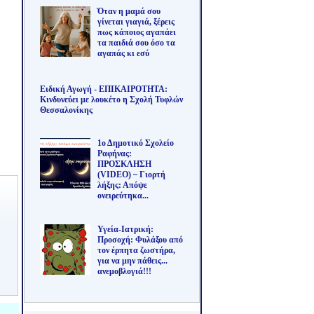
Όταν η μαμά σου
γίνεται γιαγιά, ξέρεις
πως κάποιος αγαπάει
τα παιδιά σου όσο τα
αγαπάς κι εσύ
Ειδική Αγωγή - ΕΠΙΚΑΙΡΟΤΗΤΑ:
Κινδυνεύει με λουκέτο η Σχολή Τυφλών
Θεσσαλονίκης
1ο Δημοτικό Σχολείο
Ραφήνας:
ΠΡΟΣΚΛΗΣΗ
(VIDEO) ~ Γιορτή
λήξης: Απόψε
ονειρεύτηκα...
Υγεία-Ιατρική:
Προσοχή: Φυλάξου από
τον έρπητα ζωστήρα,
για να μην πάθεις...
ανεμοβλογιά!!!