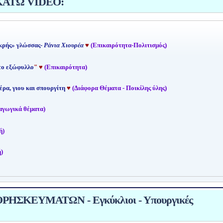
ΚΑΤΩ VIDEO:
κρής» γλώσσας-
Ράνια Χιουρέα
♥
(Επικαιρότητα-Πολιτισμός)
 το εξώφυλλο
"
♥
(Επικαιρότητα)
έρα, γιου και σπουργίτη
♥
(Διάφορα Θέματα - Ποικίλης ύλης)
αγωγικά θέματα)
ή)
)
ΗΣΚΕΥΜΑΤΩΝ - Εγκύκλιοι - Υπουργικές