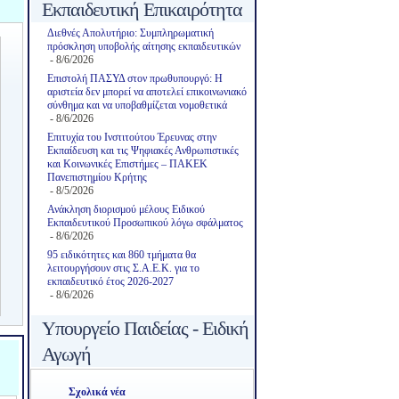
Εκπαιδευτική Επικαιρότητα
Διεθνές Απολυτήριο: Συμπληρωματική
πρόσκληση υποβολής αίτησης εκπαιδευτικών
- 8/6/2026
Επιστολή ΠΑΣΥΔ στον πρωθυπουργό: Η
αριστεία δεν μπορεί να αποτελεί επικοινωνιακό
σύνθημα και να υποβαθμίζεται νομοθετικά
- 8/6/2026
Επιτυχία του Ινστιτούτου Έρευνας στην
Εκπαίδευση και τις Ψηφιακές Ανθρωπιστικές
και Κοινωνικές Επιστήμες – ΠΑΚΕΚ
Πανεπιστημίου Κρήτης
- 8/5/2026
Ανάκληση διορισμού μέλους Ειδικού
Εκπαιδευτικού Προσωπικού λόγω σφάλματος
- 8/6/2026
95 ειδικότητες και 860 τμήματα θα
λειτουργήσουν στις Σ.Α.Ε.Κ. για το
εκπαιδευτικό έτος 2026-2027
- 8/6/2026
Υπουργείο Παιδείας - Ειδική
Αγωγή
Σχολικά νέα