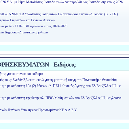
2026 Υ.Α. με θέμα: Μεταθέσεις Εκπαιδευτικών Δευτεροβάθμιας Εκπαίδευσης έτους 2026
2/03-07-2020 Υ.Α “Αναθέσεις μαθημάτων Γυμνασίου και Γενικού Λυκείου” (Β΄ 2737)
ερινών Γυμνασίων και Γενικών Λυκείων
εων μελών ΕΕΠ-ΕΒΠ σχολικού έτους 2024-2025.
κών Δημόσιων Δημοτικών Σχολείων
ΡΗΣΚΕΥΜΑΤΩΝ - Ειδήσεις
της για το στεγαστικό επίδομα
ειές τους: Σχεδόν 2,3 εκατ. ευρώ για τη φοιτητική στέγη στο Πανεπιστήμιο Θεσσαλίας
λυψη με απόσπαση δύο (2) θέσεων κλ. ΠΕ11 Φυσικής Αγωγής στο ΕΣ Βρυξέλλες ΙΙΙ, με
άλυψη με απόσπαση της θέσης κλ. ΠΕ03 Μαθηματικών στο ΕΣ Βρυξέλλες ΙΙΙ, με γλώσσα
ογικών Πινάκων Υποψήφιων Προϊσταμένων ΚΕ.Δ.Α.Σ.Υ.