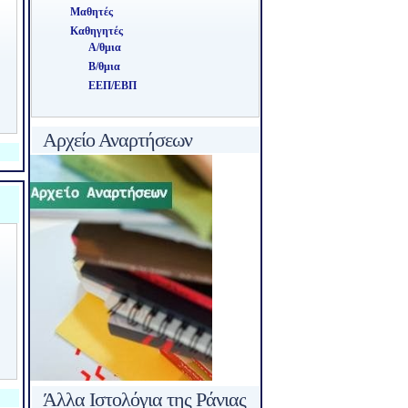
Μαθητές
Καθηγητές
Α/θμια
Β/θμια
ΕΕΠ/ΕΒΠ
Αρχείο Αναρτήσεων
Άλλα Ιστολόγια της Ράνιας