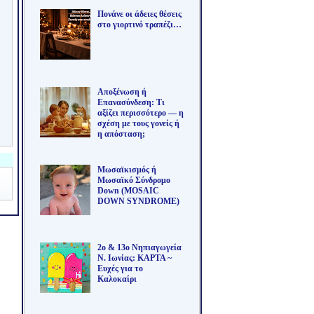
Πονάνε οι άδειες θέσεις
στο γιορτινό τραπέζι…
Αποξένωση ή
Επανασύνδεση: Τι
αξίζει περισσότερο — η
σχέση με τους γονείς ή
η απόσταση;
Μωσαϊκισμός ή
Μωσαϊκό Σύνδρομο
Down (MOSAIC
DOWN SYNDROME)
2ο & 13ο Νηπιαγωγεία
Ν. Ιωνίας: ΚΑΡΤΑ ~
Ευχές για το
Καλοκαίρι