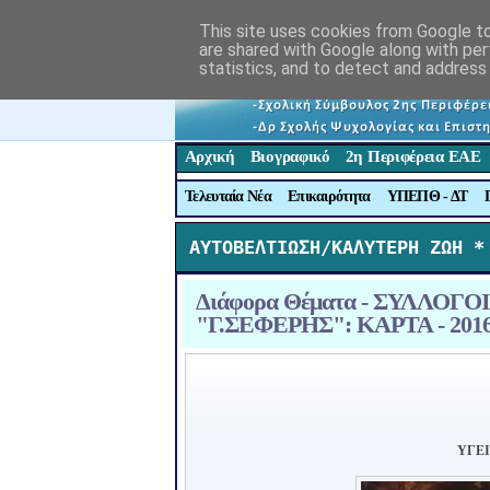
This site uses cookies from Google to 
are shared with Google along with per
statistics, and to detect and address
Αρχική
Βιογραφικό
2η Περιφέρεια ΕΑΕ
Τελευταία Νέα
Επικαιρότητα
ΥΠΕΠΘ - ΔΤ
ΑΥΤΟΒΕΛΤΙΩΣΗ/ΚΑΛΥΤΕΡΗ ΖΩΗ *
Διάφορα Θέματα - ΣΥΛΛΟΓΟ
"Γ.ΣΕΦΕΡΗΣ": ΚΑΡΤΑ - 2016
ΥΓΕΙ