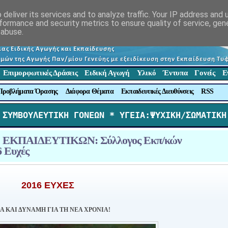
deliver its services and to analyze traffic. Your IP address and
formance and security metrics to ensure quality of service, ge
 abuse.
Επιμορφωτικές Δράσεις
Ειδική Αγωγή
Υλικό
Έντυπα
Γονείς
Ε
Προβλήματα Όρασης
Διάφορα Θέματα
Εκπαιδευτικές Διευθύνσεις
RSS
 ΣΥΜΒΟΥΛΕΥΤΙΚΗ ΓΟΝΕΩΝ *
 ΥΓΕΙΑ:ΨΥΧΙΚΗ/ΣΩΜΑΤΙΚΗ
Ι ΕΚΠΑΙΔΕΥΤΙΚΩΝ: Σύλλογος Εκπ/κών
 Ευχές
2016 ΕΥΧΕΣ
Α ΚΑΙ ΔΥΝΑΜΗ ΓΙΑ ΤΗ ΝΕΑ ΧΡΟΝΙΑ!