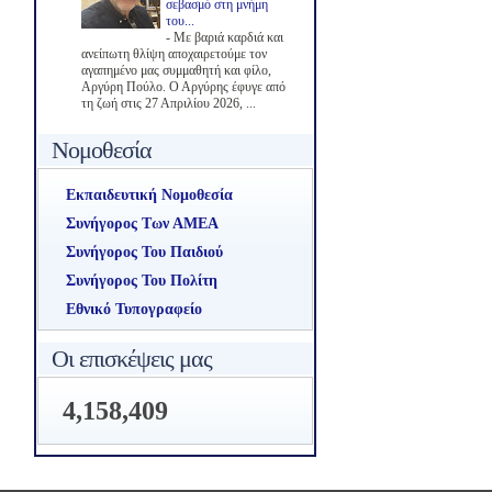
σεβασμό στη μνήμη
του...
-
Με βαριά καρδιά και
ανείπωτη θλίψη αποχαιρετούμε τον
αγαπημένο μας συμμαθητή και φίλο,
Αργύρη Πούλο. Ο Αργύρης έφυγε από
τη ζωή στις 27 Απριλίου 2026, ...
Νομοθεσία
Εκπαιδευτική Νομοθεσία
Συνήγορος Των ΑΜΕΑ
Συνήγορος Του Παιδιού
Συνήγορος Του Πολίτη
Εθνικό Τυπογραφείο
Οι επισκέψεις μας
4,158,409