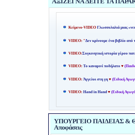
ΑΞΙΖΕΙ ΝΑ ΔΕΙΤΕ ΤΑ ΠΑΡΑ
Kείμενο-
VIDEO
Γλωσσολαλιά μιας «νε
VIDEO: "
Δεν κρίνουμε ένα βιβλίο από
VIDEO:
Συγκινητική ιστορία γέρου πατ
VIDEO:
Το καναρινί ποδήλατο
♥
(Παιδ
VIDEO:
Άγγελοι στη γη
♥
(Ειδική Αγωγ
VIDEO:
Hand in Hand
♥
(Ειδική Αγωγή
ΥΠΟΥΡΓΕΙΟ ΠΑΙΔΕΙΑΣ & ΘΡ
Αποφάσεις