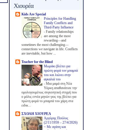
Χιουρέα
Kids Are Special
Principles for Handling
Family Conflicts and
Third-Party Influence
-
Family relationships
are among the most
rewarding—and
sometimes the most challenging—
connections we navigate in life. Conflicts
are inevitable, but how ...
Teacher for the Blind
Μωράκι βλέπει για
πρώτη φορά τον μπαμπά
του και λιώνει στην
αγκαλιά του
-
Μια μαμά στη Νέα
Υόρκη απαθανάτισε την
ομολογουμένως συγκινητική στιγμή που
ο μόλις εννέα μηνών γιος της βλέπει για
πρώτη φορά το μπαμπά του χάρη στα
ειδικ...
ΣΧΟΛΗ ΧΙΟΥΡΕΑ
Αργύρης Πούλος
(2/11/1959 – 27/4/2026)
~ Με αγάπη και