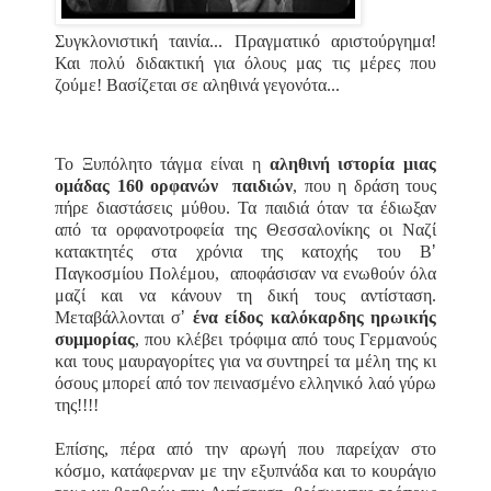
Συγκλονιστική ταινία... Πραγματικό αριστούργημα!
Και πολύ διδακτική για όλους μας τις μέρες που
ζούμε!
Βασίζεται σε αληθινά γεγονότα...
Το Ξυπόλητο τάγμα είναι η
αληθινή ιστορία μιας
ομάδας 160 ορφανών
παιδιών
, που η δράση τους
πήρε διαστάσεις μύθου. Τα παιδιά όταν τα έδιωξαν
από τα ορφανοτροφεία της Θεσσαλονίκης οι Ναζί
κατακτητές στα χρόνια της κατοχής του B
ʼ
Παγκοσ
μίου Πολέμου,
αποφάσισαν να ενωθούν όλα
μαζί και να κάνουν τη δική τους αντίσταση.
Μεταβάλλονται σ
ʼ
ένα
είδος
καλόκαρδης
ηρωικής
συμμορίας
,
που
κλέβει
τρόφιμα
από
τους
Γερμανούς
και
τους
μαυραγορίτες
για
να
συντηρεί
τα
μέλη
της
κι
όσους
μπορεί
από
τον
πεινασμένο ελληνικό λαό
γύρω
της
!!!!
E
πίσης
,
πέρα
από
την
αρωγή
που
παρείχαν
στο
κόσμο
,
κατά
φερναν με την εξυπνάδα και το κουράγιο