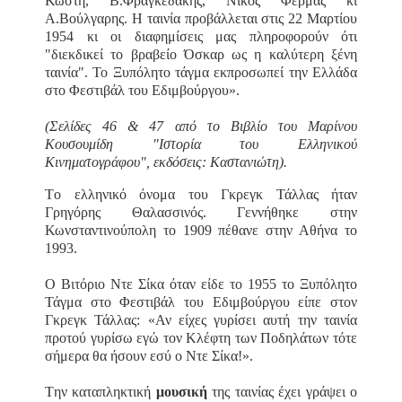
Κωστή, Β.Φραγκεδάκης, Νίκος Φέρμας κι
Α.Βούλγαρης. Η ταινία προβάλλεται στις 22 Μαρτίου
1954 κι οι διαφημίσεις μας πληροφορούν ότι
"διεκδικεί το βραβείο Όσκαρ ως η καλύτερη ξένη
ταινία". Το Ξυπόλητο τάγμα εκπροσωπεί την Ελλάδα
στο Φεστιβάλ του Εδιμβούργου».
(Σελίδες 46 & 47 από το Βιβλίο του Μαρίνου
Κουσουμίδη "Ιστορία του Ελληνικού
Κινηματογράφου", εκδόσεις: Καστανιώτη).
Tο ελληνικό όνομα του Γκρεγκ Τάλλας ήταν
Γρηγόρης Θαλασσινός. Γεννήθηκε στην
Κωνσταντινούπολη το 1909 πέθανε στην Αθήνα το
1993.
Ο Βιτόριο Ντε Σίκα όταν είδε το 1955 το Ξυπόλητο
Τάγμα στο Φεστιβάλ του Εδιμβούργου είπε στον
Γκρεγκ Τάλλας: «Αν είχες γυρίσει αυτή την ταινία
προτού γυρίσω εγώ τον Κλέφτη των Ποδηλάτων τότε
σήμερα θα ήσουν εσύ ο Ντε Σίκα!».
Tην καταπληκτική
μουσική
της ταινίας έχει γράψει ο