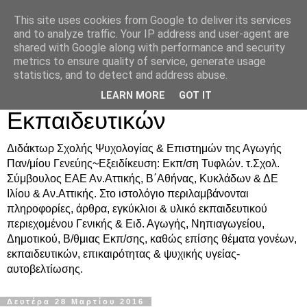
This site uses cookies from Google to deliver its services
Δρ. Ράνια Χιουρέα-
and to analyze traffic. Your IP address and user-agent are
shared with Google along with performance and security
Συμβουλευτική &
metrics to ensure quality of service, generate usage
statistics, and to detect and address abuse.
Υποστήριξη Γονέων &
LEARN MORE
GOT IT
Εκπαιδευτικών
Διδάκτωρ Σχολής Ψυχολογίας & Επιστημών της Αγωγής
Παν/μίου Γενεύης~Εξειδίκευση: Εκπ/ση Τυφλών. τ.Σχολ.
Σύμβουλος ΕΑΕ Αν.Αττικής, Β΄Αθήνας, Κυκλάδων & ΔΕ
Ιλίου & Αν.Αττικής. Στο ιστολόγιο περιλαμβάνονται
πληροφορίες, άρθρα, εγκύκλιοι & υλικό εκπαιδευτικού
περιεχομένου Γενικής & Ειδ. Αγωγής, Νηπιαγωγείου,
Δημοτικού, Β/θμιας Εκπ/σης, καθώς επίσης θέματα γονέων,
εκπαιδευτικών, επικαιρότητας & ψυχικής υγείας-
αυτοβελτίωσης.
Δευτέρα 28 Μαρτίου 2016