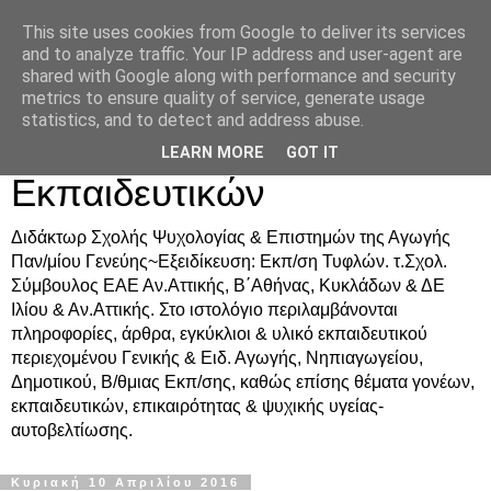
This site uses cookies from Google to deliver its services
Δρ. Ράνια Χιουρέα-
and to analyze traffic. Your IP address and user-agent are
shared with Google along with performance and security
Συμβουλευτική &
metrics to ensure quality of service, generate usage
statistics, and to detect and address abuse.
Υποστήριξη Γονέων &
LEARN MORE
GOT IT
Εκπαιδευτικών
Διδάκτωρ Σχολής Ψυχολογίας & Επιστημών της Αγωγής
Παν/μίου Γενεύης~Εξειδίκευση: Εκπ/ση Τυφλών. τ.Σχολ.
Σύμβουλος ΕΑΕ Αν.Αττικής, Β΄Αθήνας, Κυκλάδων & ΔΕ
Ιλίου & Αν.Αττικής. Στο ιστολόγιο περιλαμβάνονται
πληροφορίες, άρθρα, εγκύκλιοι & υλικό εκπαιδευτικού
περιεχομένου Γενικής & Ειδ. Αγωγής, Νηπιαγωγείου,
Δημοτικού, Β/θμιας Εκπ/σης, καθώς επίσης θέματα γονέων,
εκπαιδευτικών, επικαιρότητας & ψυχικής υγείας-
αυτοβελτίωσης.
Κυριακή 10 Απριλίου 2016