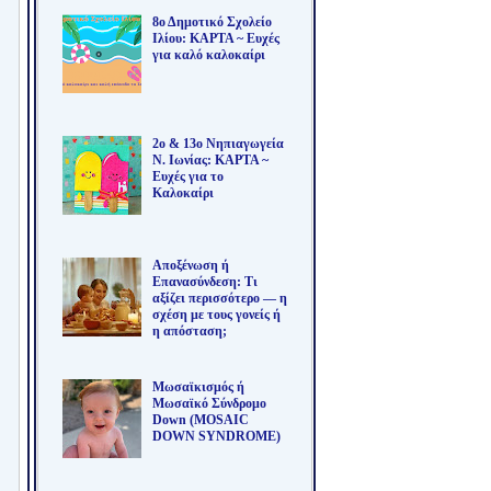
8ο Δημοτικό Σχολείο
Ιλίου: ΚΑΡΤΑ ~ Ευχές
για καλό καλοκαίρι
2ο & 13ο Νηπιαγωγεία
Ν. Ιωνίας: ΚΑΡΤΑ ~
Ευχές για το
Καλοκαίρι
Αποξένωση ή
Επανασύνδεση: Τι
αξίζει περισσότερο — η
σχέση με τους γονείς ή
η απόσταση;
Μωσαϊκισμός ή
Μωσαϊκό Σύνδρομο
Down (MOSAIC
DOWN SYNDROME)