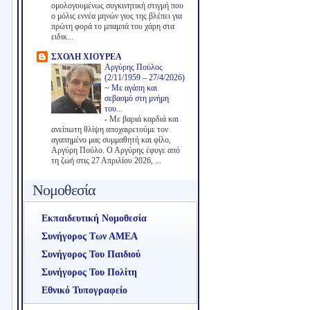
ομολογουμένως συγκινητική στιγμή που
ο μόλις εννέα μηνών γιος της βλέπει για
πρώτη φορά το μπαμπά του χάρη στα
ειδικ...
ΣΧΟΛΗ ΧΙΟΥΡΕΑ
Αργύρης Πούλος
(2/11/1959 – 27/4/2026)
~ Με αγάπη και
σεβασμό στη μνήμη
του...
-
Με βαριά καρδιά και
ανείπωτη θλίψη αποχαιρετούμε τον
αγαπημένο μας συμμαθητή και φίλο,
Αργύρη Πούλο. Ο Αργύρης έφυγε από
τη ζωή στις 27 Απριλίου 2026, ...
Νομοθεσία
Εκπαιδευτική Νομοθεσία
Συνήγορος Των ΑΜΕΑ
Συνήγορος Του Παιδιού
Συνήγορος Του Πολίτη
Εθνικό Τυπογραφείο