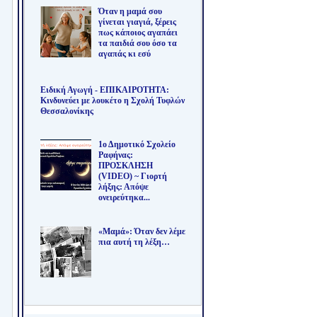
Όταν η μαμά σου
γίνεται γιαγιά, ξέρεις
πως κάποιος αγαπάει
τα παιδιά σου όσο τα
αγαπάς κι εσύ
Ειδική Αγωγή - ΕΠΙΚΑΙΡΟΤΗΤΑ:
Κινδυνεύει με λουκέτο η Σχολή Τυφλών
Θεσσαλονίκης
1ο Δημοτικό Σχολείο
Ραφήνας:
ΠΡΟΣΚΛΗΣΗ
(VIDEO) ~ Γιορτή
λήξης: Απόψε
ονειρεύτηκα...
«Μαμά»: Όταν δεν λέμε
πια αυτή τη λέξη…