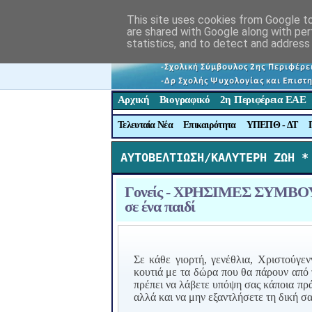
This site uses cookies from Google to 
are shared with Google along with per
statistics, and to detect and address
Αρχική
Βιογραφικό
2η Περιφέρεια ΕΑΕ
Τελευταία Νέα
Επικαιρότητα
ΥΠΕΠΘ - ΔΤ
ΑΥΤΟΒΕΛΤΙΩΣΗ/ΚΑΛΥΤΕΡΗ ΖΩΗ *
Γονείς - ΧΡΗΣΙΜΕΣ ΣΥΜΒΟΥΛΕΣ
σε ένα παιδί
Σε κάθε γιορτή, γενέθλια, Χριστούγε
κουτιά με τα δώρα που θα πάρουν από 
πρέπει να λάβετε υπόψη σας κάποια πρά
αλλά και να μην εξαντλήσετε τη δική σα