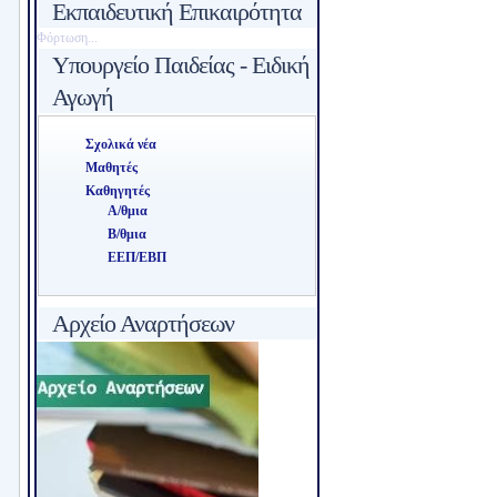
Εκπαιδευτική Επικαιρότητα
Φόρτωση...
Υπουργείο Παιδείας - Ειδική
Αγωγή
Σχολικά νέα
Μαθητές
Καθηγητές
Α/θμια
Β/θμια
ΕΕΠ/ΕΒΠ
Αρχείο Αναρτήσεων