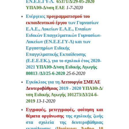
ΕΝ.Ε.Ε.ΓΥ-Λ.
65371/Δ/29-05-2020
ΥΠΑΙΘ-Δ/νση ΕΑΕ
1-7-2020
Ενέργειες
προγραμματισμού του
εκπαιδευτικού έργου
των Γυμνασίων
Ε.Α.Ε., Λυκείων Ε.Α.Ε., Ενιαίων
Ειδικών Επαγγελματικών Γυμνασίων-
Λυκείων (ΕΝ.Ε.Ε.ΓΥ-Λ) και των
Εργαστηρίων Ειδικής
Επαγγελματικής Εκπαίδευσης
(Ε.Ε.Ε.ΕΚ.), για το
σχολικό έτος 2020-
2021
ΥΠΑΙΘ-Δ/νση Ειδικής Αγωγής
80813 /Δ3/25-6-2020
25-6-2020
Εγκύκλιος για τη
Λειτουργία ΣΜΕΑΕ
Δευτεροβάθμιας
2019 - 2020
ΥΠΑΙΘ-Δ/
νση Ειδικής Αγωγής 101273/Δ3/24-6-
2019
13-1-2020
Εγγραφές, μετεγγραφές, φοίτηση και
θέματα οργάνωσης
της σχολικής ζωής
στα σχολεία της δευτεροβάθμιας
εκπαίδευσης (
Ιδιαίτερα:
Άρθρο 10