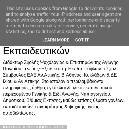
This site uses cookies from Google to deliver its services
Δρ. Ράνια Χιουρέα-
and to analyze traffic. Your IP address and user-agent are
shared with Google along with performance and security
Συμβουλευτική &
metrics to ensure quality of service, generate usage
statistics, and to detect and address abuse.
Υποστήριξη Γονέων &
LEARN MORE
GOT IT
Εκπαιδευτικών
Διδάκτωρ Σχολής Ψυχολογίας & Επιστημών της Αγωγής
Παν/μίου Γενεύης~Εξειδίκευση: Εκπ/ση Τυφλών. τ.Σχολ.
Σύμβουλος ΕΑΕ Αν.Αττικής, Β΄Αθήνας, Κυκλάδων & ΔΕ
Ιλίου & Αν.Αττικής. Στο ιστολόγιο περιλαμβάνονται
πληροφορίες, άρθρα, εγκύκλιοι & υλικό εκπαιδευτικού
περιεχομένου Γενικής & Ειδ. Αγωγής, Νηπιαγωγείου,
Δημοτικού, Β/θμιας Εκπ/σης, καθώς επίσης θέματα γονέων,
εκπαιδευτικών, επικαιρότητας & ψυχικής υγείας-
αυτοβελτίωσης.
Δευτέρα 3 Οκτωβρίου 2016