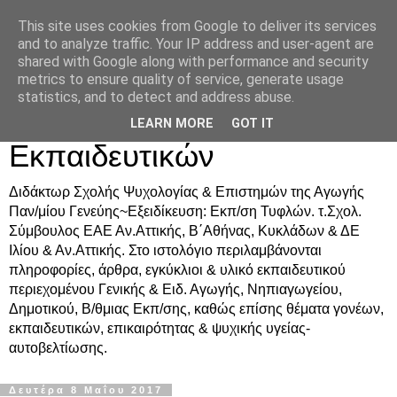
This site uses cookies from Google to deliver its services
Δρ. Ράνια Χιουρέα-
and to analyze traffic. Your IP address and user-agent are
shared with Google along with performance and security
Συμβουλευτική &
metrics to ensure quality of service, generate usage
statistics, and to detect and address abuse.
Υποστήριξη Γονέων &
LEARN MORE
GOT IT
Εκπαιδευτικών
Διδάκτωρ Σχολής Ψυχολογίας & Επιστημών της Αγωγής
Παν/μίου Γενεύης~Εξειδίκευση: Εκπ/ση Τυφλών. τ.Σχολ.
Σύμβουλος ΕΑΕ Αν.Αττικής, Β΄Αθήνας, Κυκλάδων & ΔΕ
Ιλίου & Αν.Αττικής. Στο ιστολόγιο περιλαμβάνονται
πληροφορίες, άρθρα, εγκύκλιοι & υλικό εκπαιδευτικού
περιεχομένου Γενικής & Ειδ. Αγωγής, Νηπιαγωγείου,
Δημοτικού, Β/θμιας Εκπ/σης, καθώς επίσης θέματα γονέων,
εκπαιδευτικών, επικαιρότητας & ψυχικής υγείας-
αυτοβελτίωσης.
Δευτέρα 8 Μαΐου 2017