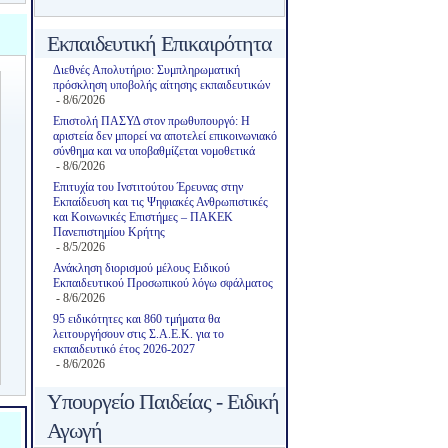
Εκπαιδευτική Επικαιρότητα
Διεθνές Απολυτήριο: Συμπληρωματική
πρόσκληση υποβολής αίτησης εκπαιδευτικών
- 8/6/2026
Επιστολή ΠΑΣΥΔ στον πρωθυπουργό: Η
αριστεία δεν μπορεί να αποτελεί επικοινωνιακό
σύνθημα και να υποβαθμίζεται νομοθετικά
- 8/6/2026
Επιτυχία του Ινστιτούτου Έρευνας στην
Εκπαίδευση και τις Ψηφιακές Ανθρωπιστικές
και Κοινωνικές Επιστήμες – ΠΑΚΕΚ
Πανεπιστημίου Κρήτης
- 8/5/2026
Ανάκληση διορισμού μέλους Ειδικού
Εκπαιδευτικού Προσωπικού λόγω σφάλματος
- 8/6/2026
95 ειδικότητες και 860 τμήματα θα
λειτουργήσουν στις Σ.Α.Ε.Κ. για το
εκπαιδευτικό έτος 2026-2027
- 8/6/2026
Υπουργείο Παιδείας - Ειδική
Αγωγή