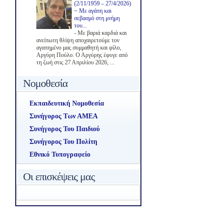
(2/11/1959 – 27/4/2026)
~ Με αγάπη και
σεβασμό στη μνήμη
του...
-
Με βαριά καρδιά και
ανείπωτη θλίψη αποχαιρετούμε τον
αγαπημένο μας συμμαθητή και φίλο,
Αργύρη Πούλο. Ο Αργύρης έφυγε από
τη ζωή στις 27 Απριλίου 2026, ...
Νομοθεσία
Εκπαιδευτική Νομοθεσία
Συνήγορος Των ΑΜΕΑ
Συνήγορος Του Παιδιού
Συνήγορος Του Πολίτη
Εθνικό Τυπογραφείο
Οι επισκέψεις μας