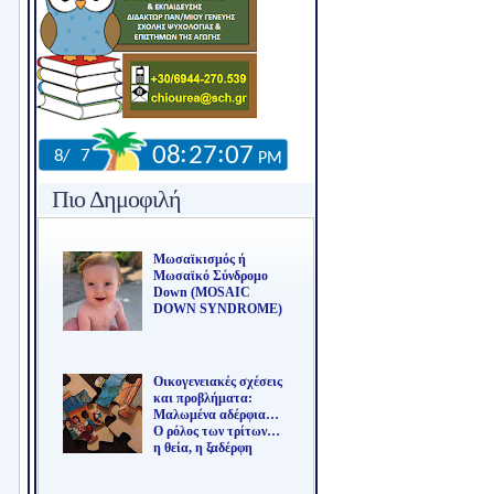
Πιο Δημοφιλή
Μωσαϊκισμός ή
Μωσαϊκό Σύνδρομο
Down (MOSAIC
DOWN SYNDROME)
Οικογενειακές σχέσεις
και προβλήματα:
Μαλωμένα αδέρφια…
Ο ρόλος των τρίτων…
η θεία, η ξαδέρφη