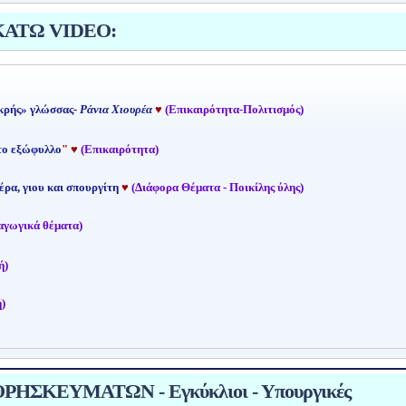
ΚΑΤΩ VIDEO:
κρής» γλώσσας-
Ράνια Χιουρέα
♥
(Επικαιρότητα-Πολιτισμός)
 το εξώφυλλο
"
♥
(Επικαιρότητα)
έρα, γιου και σπουργίτη
♥
(Διάφορα Θέματα - Ποικίλης ύλης)
αγωγικά θέματα)
ή)
)
ΗΣΚΕΥΜΑΤΩΝ - Εγκύκλιοι - Υπουργικές