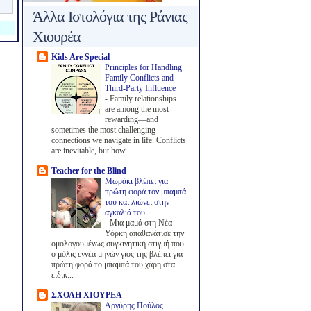
Άλλα Ιστολόγια της Ράνιας
Χιουρέα
Kids Are Special
Principles for Handling
Family Conflicts and
Third-Party Influence
-
Family relationships
are among the most
rewarding—and
sometimes the most challenging—
connections we navigate in life. Conflicts
are inevitable, but how ...
Teacher for the Blind
Μωράκι βλέπει για
πρώτη φορά τον μπαμπά
του και λιώνει στην
αγκαλιά του
-
Μια μαμά στη Νέα
Υόρκη απαθανάτισε την
ομολογουμένως συγκινητική στιγμή που
ο μόλις εννέα μηνών γιος της βλέπει για
πρώτη φορά το μπαμπά του χάρη στα
ειδικ...
ΣΧΟΛΗ ΧΙΟΥΡΕΑ
Αργύρης Πούλος