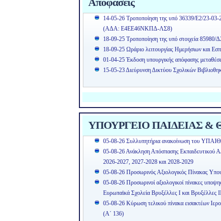
Αποφάσεις
14-05-26 Τροποποίηση της υπό 36339/Ε2/23-03-
(ΑΔΑ: Ε4ΕΕ46ΝΚΠΔ-ΛΣ8)
18-09-25 Τροποποίηση της υπό στοιχεία 85980/Δ
18-09-25 Ωράριο λειτουργίας Ημερήσιων και Εσπ
01-04-25 Έκδοση υπουργικής απόφασης μεταθέσ
15-05-23 Διεύρυνση Δικτύου Σχολικών Βιβλιοθη
ΥΠΟΥΡΓΕΙΟ ΠΑΙΔΕΙΑΣ & Θ
05-08-26 Συλλυπητήρια ανακοίνωση του ΥΠΑΙΘ
05-08-26 Ανάκληση Απόσπασης Εκπαιδευτικού Α/θ
2026-2027, 2027-2028 και 2028-2029
05-08-26 Προσωρινός Αξιολογικός Πίνακας Υπ
05-08-26 Προσωρινοί αξιολογικοί πίνακες υποψ
Ευρωπαϊκά Σχολεία Βρυξέλλες Ι και Βρυξέλλες Ι
05-08-26 Κύρωση τελικού πίνακα εισακτέων Ιερ
(Α΄ 136)