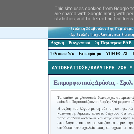
This site uses cookies from Google to 
are shared with Google along with per
statistics, and to detect and address
Αρχική
Βιογραφικό
2η Περιφέρεια ΕΑΕ
Τελευταία Νέα
Επικαιρότητα
ΥΠΕΠΘ - ΔΤ
ΑΥΤΟΒΕΛΤΙΩΣΗ/ΚΑΛΥΤΕΡΗ ΖΩΗ *
Επιμορφωτικές Δράσεις - Σχολ.
Τα παιδιά με γλωσσικές διαταραχές αντιμετω
επίπεδο. Παρουσιάζουν σοβαρές αλλά μεμονωμέ
Η σχέση του λόγου με τη μάθηση και γενικά 
κατανοητή. Αρκετές έρευνες δείχνουν ότι π
παρουσιάζουν δυσκολία και στην κατάκτηση τ
στο λόγο που αντιμετωπίζονται πριν τη
απόδοση στο σχολείο τους, σε σχέση με π