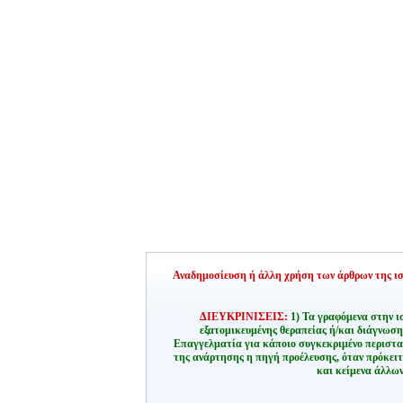
Αναδημοσίευση ή άλλη χρήση των άρθρων της ιστ
ΔΙΕΥΚΡΙΝΙΣΕΙΣ:
1) Τα γραφόμενα στην ι
εξατομικευμένης θεραπείας ή/και διάγνωσ
Επαγγελματία για κάποιο συγκεκριμένο περιστα
της ανάρτησης η πηγή προέλευσης, όταν πρόκειτ
και κείμενα άλλων