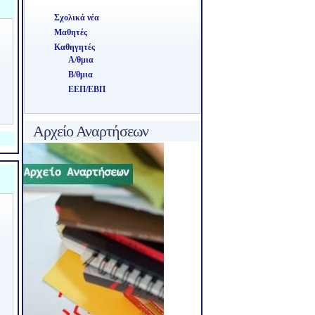
Σχολικά νέα
Μαθητές
Καθηγητές
Α/θμια
Β/θμια
ΕΕΠ/ΕΒΠ
Αρχείο Αναρτήσεων