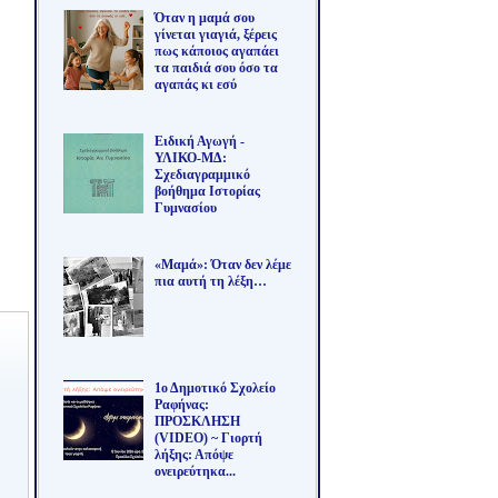
Όταν η μαμά σου
γίνεται γιαγιά, ξέρεις
πως κάποιος αγαπάει
τα παιδιά σου όσο τα
αγαπάς κι εσύ
Ειδική Αγωγή -
ΥΛΙΚΟ-ΜΔ:
Σχεδιαγραμμικό
βοήθημα Ιστορίας
Γυμνασίου
«Μαμά»: Όταν δεν λέμε
πια αυτή τη λέξη…
1ο Δημοτικό Σχολείο
Ραφήνας:
ΠΡΟΣΚΛΗΣΗ
(VIDEO) ~ Γιορτή
λήξης: Απόψε
ονειρεύτηκα...