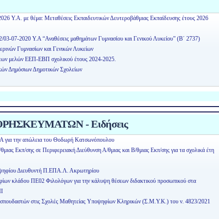
2026 Υ.Α. με θέμα: Μεταθέσεις Εκπαιδευτικών Δευτεροβάθμιας Εκπαίδευσης έτους 2026
2/03-07-2020 Υ.Α “Αναθέσεις μαθημάτων Γυμνασίου και Γενικού Λυκείου” (Β΄ 2737)
ερινών Γυμνασίων και Γενικών Λυκείων
εων μελών ΕΕΠ-ΕΒΠ σχολικού έτους 2024-2025.
κών Δημόσιων Δημοτικών Σχολείων
ΡΗΣΚΕΥΜΑΤΩΝ - Ειδήσεις
Α για την απώλεια του Θοδωρή Κατσωνόπουλου
μιας Εκπ/σης σε Περιφερειακή Διεύθυνση Α/θμιας και Β/θμιας Εκπ/σης για τα σχολικά έτη
οψηφίου Διευθυντή Π.ΕΠΑ.Λ. Ακρωτηρίου
ηφίων κλάδου ΠΕ02 Φιλολόγων για την κάλυψη θέσεων διδακτικού προσωπικού στα
ΙΙ
οσπουδαστών στις Σχολές Μαθητείας Υποψηφίων Κληρικών (Σ.Μ.Υ.Κ.) του ν. 4823/2021