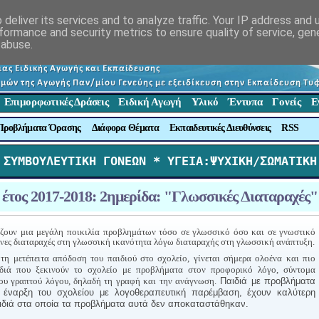
deliver its services and to analyze traffic. Your IP address and
formance and security metrics to ensure quality of service, ge
 abuse.
Επιμορφωτικές Δράσεις
Ειδική Αγωγή
Υλικό
Έντυπα
Γονείς
Ε
Προβλήματα Όρασης
Διάφορα Θέματα
Εκπαιδευτικές Διευθύνσεις
RSS
 ΣΥΜΒΟΥΛΕΥΤΙΚΗ ΓΟΝΕΩΝ *
 ΥΓΕΙΑ:ΨΥΧΙΚΗ/ΣΩΜΑΤΙΚΗ
 έτος 2017-2018: 2ημερίδα: "Γλωσσικές Διαταραχές"
πίζουν μια μεγάλη ποικιλία προβλημάτων τόσο σε γλωσσικό όσο και σε γνωστικό
νες διαταραχές στη γλωσσική ικανότητα λόγω διαταραχής στη γλωσσική ανάπτυξη.
τη μετέπειτα απόδοση του παιδιού στο σχολείο, γίνεται σήμερα ολοένα και πιο
αιδιά που ξεκινούν το σχολείο με προβλήματα στον προφορικό λόγο, σύντομα
ου γραπτού λόγου, δηλαδή τη γραφή και την ανάγνωση.
Παιδιά με προβλήματα
ν έναρξη του σχολείου με λογοθεραπευτική παρέμβαση, έχουν καλύτερη
αιδιά στα οποία τα προβλήματα αυτά δεν αποκαταστάθηκαν.