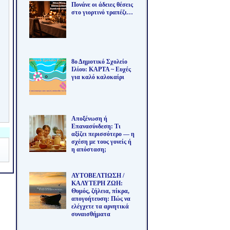
Πονάνε οι άδειες θέσεις
στο γιορτινό τραπέζι…
8ο Δημοτικό Σχολείο
Ιλίου: ΚΑΡΤΑ ~ Ευχές
για καλό καλοκαίρι
Αποξένωση ή
Επανασύνδεση: Τι
αξίζει περισσότερο — η
σχέση με τους γονείς ή
η απόσταση;
ΑΥΤΟΒΕΛΤΙΩΣΗ /
ΚΑΛΥΤΕΡΗ ΖΩΗ:
Θυμός, ζήλεια, πίκρα,
απογοήτευση: Πώς να
ελέγχετε τα αρνητικά
συναισθήματα