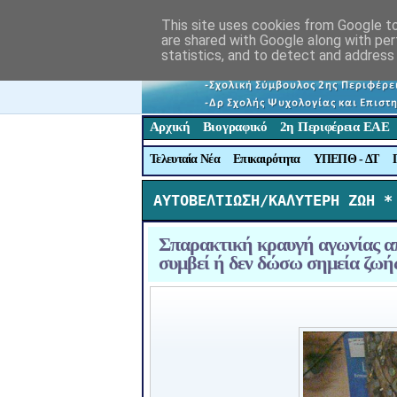
This site uses cookies from Google to 
are shared with Google along with per
statistics, and to detect and address
Αρχική
Βιογραφικό
2η Περιφέρεια ΕΑΕ
Τελευταία Νέα
Επικαιρότητα
ΥΠΕΠΘ - ΔΤ
ΑΥΤΟΒΕΛΤΙΩΣΗ/ΚΑΛΥΤΕΡΗ ΖΩΗ *
Σπαρακτική κραυγή αγωνίας απ
συμβεί ή δεν δώσω σημεία ζωής,