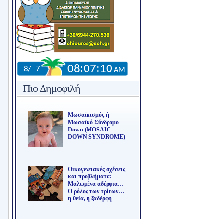
Πιο Δημοφιλή
Μωσαϊκισμός ή
Μωσαϊκό Σύνδρομο
Down (MOSAIC
DOWN SYNDROME)
Οικογενειακές σχέσεις
και προβλήματα:
Μαλωμένα αδέρφια…
Ο ρόλος των τρίτων…
η θεία, η ξαδέρφη