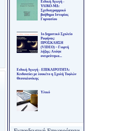
Ειδική Αγωγή -
ΥΛΙΚΟ-ΜΔ:
Σχεδιαγραμμικό
βοήθημα Ιστορίας
Γυμνασίου
1ο Δημοτικό Σχολείο
Ραφήνας:
ΠΡΟΣΚΛΗΣΗ
(VIDEO) ~ Γιορτή
λήξης: Απόψε
ονειρεύτηκα...
Ειδική Αγωγή - ΕΠΙΚΑΙΡΟΤΗΤΑ:
Κινδυνεύει με λουκέτο η Σχολή Τυφλών
Θεσσαλονίκης
Υλικό
Εκπαιδευτική Επικαιρότητα