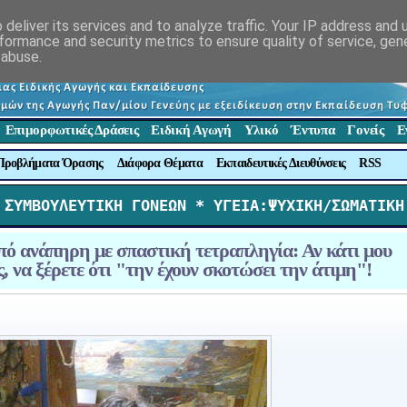
deliver its services and to analyze traffic. Your IP address and
formance and security metrics to ensure quality of service, ge
 abuse.
Επιμορφωτικές Δράσεις
Ειδική Αγωγή
Υλικό
Έντυπα
Γονείς
Ε
Προβλήματα Όρασης
Διάφορα Θέματα
Εκπαιδευτικές Διευθύνσεις
RSS
 ΣΥΜΒΟΥΛΕΥΤΙΚΗ ΓΟΝΕΩΝ *
 ΥΓΕΙΑ:ΨΥΧΙΚΗ/ΣΩΜΑΤΙΚΗ
ό ανάπηρη με σπαστική τετραπληγία: Αν κάτι μου
 να ξέρετε ότι "την έχουν σκοτώσει την άτιμη"!