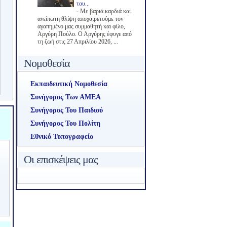
του...
-
Με βαριά καρδιά και
ανείπωτη θλίψη αποχαιρετούμε τον
αγαπημένο μας συμμαθητή και φίλο,
Αργύρη Πούλο. Ο Αργύρης έφυγε από
τη ζωή στις 27 Απριλίου 2026, ...
Νομοθεσία
Εκπαιδευτική Νομοθεσία
Συνήγορος Των ΑΜΕΑ
Συνήγορος Του Παιδιού
Συνήγορος Του Πολίτη
Εθνικό Τυπογραφείο
Οι επισκέψεις μας