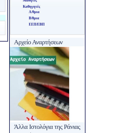
Μαθητές
Καθηγητές
Α/θμια
Β/θμια
ΕΕΠ/ΕΒΠ
Αρχείο Αναρτήσεων
Άλλα Ιστολόγια της Ράνιας