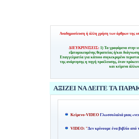
Αναδημοσίευση ή άλλη χρήση των άρθρων της ιστ
ΔΙΕΥΚΡΙΝΙΣΕΙΣ:
1) Τα γραφόμενα στην ι
εξατομικευμένης θεραπείας ή/και διάγνωσ
Επαγγελματία για κάποιο συγκεκριμένο περιστα
της ανάρτησης η πηγή προέλευσης, όταν πρόκειτ
και κείμενα άλλων
ΑΞΙΖΕΙ ΝΑ ΔΕΙΤΕ ΤΑ ΠΑΡΑ
Kείμενο-
VIDEO
Γλωσσολαλιά μιας «νε
VIDEO: "
Δεν κρίνουμε ένα βιβλίο από