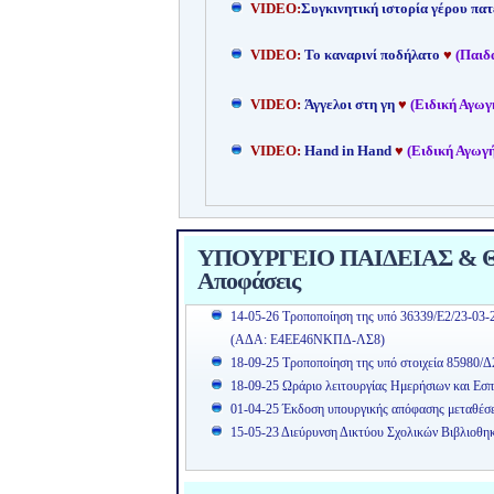
VIDEO:
Συγκινητική ιστορία γέρου πατ
VIDEO:
Το καναρινί ποδήλατο
♥
(Παιδ
VIDEO:
Άγγελοι στη γη
♥
(Ειδική Αγωγ
VIDEO:
Hand in Hand
♥
(Ειδική Αγωγή
ΥΠΟΥΡΓΕΙΟ ΠΑΙΔΕΙΑΣ & ΘΡ
Αποφάσεις
14-05-26 Τροποποίηση της υπό 36339/Ε2/23-03-
(ΑΔΑ: Ε4ΕΕ46ΝΚΠΔ-ΛΣ8)
18-09-25 Τροποποίηση της υπό στοιχεία 85980/Δ
18-09-25 Ωράριο λειτουργίας Ημερήσιων και Εσπ
01-04-25 Έκδοση υπουργικής απόφασης μεταθέσ
15-05-23 Διεύρυνση Δικτύου Σχολικών Βιβλιοθη