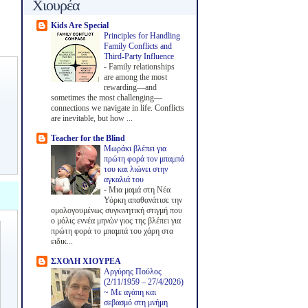
Χιουρέα
Kids Are Special
Principles for Handling
Family Conflicts and
Third-Party Influence
-
Family relationships
are among the most
rewarding—and
sometimes the most challenging—
connections we navigate in life. Conflicts
are inevitable, but how ...
Teacher for the Blind
Μωράκι βλέπει για
πρώτη φορά τον μπαμπά
του και λιώνει στην
αγκαλιά του
-
Μια μαμά στη Νέα
Υόρκη απαθανάτισε την
ομολογουμένως συγκινητική στιγμή που
ο μόλις εννέα μηνών γιος της βλέπει για
πρώτη φορά το μπαμπά του χάρη στα
ειδικ...
ΣΧΟΛΗ ΧΙΟΥΡΕΑ
Αργύρης Πούλος
(2/11/1959 – 27/4/2026)
~ Με αγάπη και
σεβασμό στη μνήμη