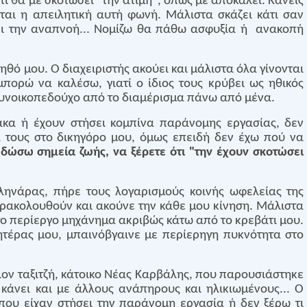
τι θα με σκοτώσει "την άτιμη", όπως με αποκαλεί. Κανείς
ται η απειλητική αυτή φωνή. Μάλιστα σκάζει κάτι σαν
ει την αναπνοή... Νομίζω θα πάθω ασφυξία ή
ανακοπή
ηθό μου. Ο διαχειριστής ακούει και μάλιστα όλα γίνονται
μπορώ να καλέσω, γιατί ο ίδιος τους κρύβει ως ηθικός
συνοικοπεδο
ύχο από το διαμέρισμα πάνω από μένα.
κα ή έχουν στήσει κομπίνα παράνομης εργασίας, δεν
α τους στο δικηγόρο μου, όμως επειδή δεν έχω πού να
 δώσω σημεία ζωής, να ξέρετε ότι "την έχουν σκοτώσει
λληνάρας, πήρε τους λογαρισμούς κοινής ωφελείας της
Πρακολουθούν και ακούνε την κάθε μου κίνηση. Μάλιστα
ο περίεργο μηχάνημα ακριβώς κάτω από το κρεβάτι μου.
ητέρας μου, μπαινόβγαινε με περίερηγη πυκνότητα στο
ιον ταξιτζή, κάτοικο Νέας Καρβάλης, που παρουσιάστηκε
κάνει και με άλλους ανάπηρους και ηλικιωμένους... Ο
που είχαν στήσει την παράνομη εργασία ή δεν ξέρω τι