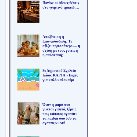
Πονάνε οι άδειες θέσεις
στο γιορτινό τραπέζι…
Αποξένωση ή
Επανασύνδεση: Τι
αξίζει περισσότερο — η
σχέση με τους γονείς ή
η απόσταση;
8ο Δημοτικό Σχολείο
Ιλίου: ΚΑΡΤΑ ~ Ευχές
για καλό καλοκαίρι
Όταν η μαμά σου
γίνεται γιαγιά, ξέρεις
πως κάποιος αγαπάει
τα παιδιά σου όσο τα
αγαπάς κι εσύ