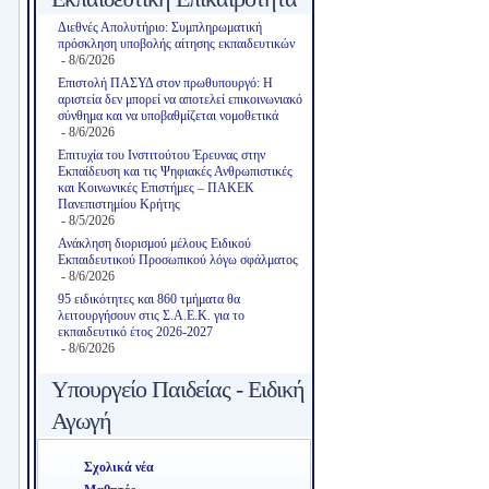
Διεθνές Απολυτήριο: Συμπληρωματική
πρόσκληση υποβολής αίτησης εκπαιδευτικών
- 8/6/2026
Επιστολή ΠΑΣΥΔ στον πρωθυπουργό: Η
αριστεία δεν μπορεί να αποτελεί επικοινωνιακό
σύνθημα και να υποβαθμίζεται νομοθετικά
- 8/6/2026
Επιτυχία του Ινστιτούτου Έρευνας στην
Εκπαίδευση και τις Ψηφιακές Ανθρωπιστικές
και Κοινωνικές Επιστήμες – ΠΑΚΕΚ
Πανεπιστημίου Κρήτης
- 8/5/2026
Ανάκληση διορισμού μέλους Ειδικού
Εκπαιδευτικού Προσωπικού λόγω σφάλματος
- 8/6/2026
95 ειδικότητες και 860 τμήματα θα
λειτουργήσουν στις Σ.Α.Ε.Κ. για το
εκπαιδευτικό έτος 2026-2027
- 8/6/2026
Υπουργείο Παιδείας - Ειδική
Αγωγή
Σχολικά νέα