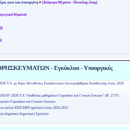
έρα, γιου και σπουργίτη
♥
(Διάφορα Θέματα - Ποικίλης ύλης)
αγωγικά θέματα)
ή)
)
ΗΣΚΕΥΜΑΤΩΝ - Εγκύκλιοι - Υπουργικές
2026 Υ.Α. με θέμα: Μεταθέσεις Εκπαιδευτικών Δευτεροβάθμιας Εκπαίδευσης έτους 2026
2/03-07-2020 Υ.Α “Αναθέσεις μαθημάτων Γυμνασίου και Γενικού Λυκείου” (Β΄ 2737)
ερινών Γυμνασίων και Γενικών Λυκείων
εων μελών ΕΕΠ-ΕΒΠ σχολικού έτους 2024-2025.
κών Δημόσιων Δημοτικών Σχολείων