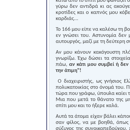
κάτω από το σπίτι μου φωνάζει ό
γύρω δεν αντιδρά κι ας ακούγε
κροτίδες και ο καπνός μου κόβ
καρδιάς...
Το 166 μου είπε να καλέσω τη βο
εν γνώσει του. Αστυνομία δεν 
αυτουργός, μαζί με τη δεύτερη 
Αν μου κάνουν κακόγουστη πλά
γνωρίζω. Έχω δώσει τα στοιχεί
πάω,
αν κάτι μου συμβεί ή δεν
την άτιμη"!
Ο διαχειριστής, ως γνήσιος Ε
πολυκατοικίας στο όνομά του. 
τώρα που γράφω, ύπουλα καίει τ
Μια που μετά το θάνατο της μ
σπίτι μου και το ήξερε καλά.
Αυτά τα άτομα είχαν βάλει κάπο
σαν φίλος, να με βοηθά, όπως 
σύζυγος της συνοικοπεδούχου, 