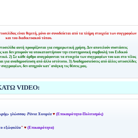
οσελίδας είναι θεμιτή,
μόνο αν συνοδεύεται από τα πλήρη στοιχεία των συγγραφέων
και του διαδικτυακού τόπου.
στοσελίδα αυτή προορίζονται για ενημερωτική χρήση. Δεν αποτελούν συστάσεις
ης και δεν μπορούν να υποκαταστήσουν την επιστημονική συμβουλή του Ειδικού
τικό.
2) Σε κάθε άρθρο αναγράφονται τα στοιχεία των συγγραφέων του και στο τέλος
αι για αναδημοσίευση από άλλο ιστότοπο.
3) Αναδημοσιεύσεις από άλλες ιστοσελίδες
 συγγραφέων, δεν απηχούν κατ' ανάγκη τις θέσεις μας.
ΚΑΤΩ VIDEO:
κρής» γλώσσας-
Ράνια Χιουρέα
♥
(Επικαιρότητα-Πολιτισμός)
 το εξώφυλλο
"
♥
(Επικαιρότητα)