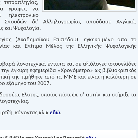
 τετραπληγίας,
να γράφει, να
ι ηλεκτρονικό
 Σπουδών δι' Αλληλογραφίας σπούδασε Αγγλικά,
ς και Ψυχολογία.
ογίας (Ακαδημαϊκού Επιπέδου), εγκεκριμένο από το
νίας και Επίτιμο Μέλος της Ελληνικής Ψυχολογικής
οβαρά λογοτεχνικά έντυπα και σε αξιόλογες ιστοσελίδες
ε την έγκυρη εφημερίδα «Χρονόμετρο» ως βιβλιοκριτικός
τική της τιμήθηκε από τα ΜΜΕ και είναι η καλύτερη σε
ρο εξάμηνο του 2007.
υσσέας Ελύτης, οποίος πίστεψε σ’ αυτήν
και στήριξε τα
λογοτεχνίας.
ιρτζή, κάνοντας κλικ
εδώ
.