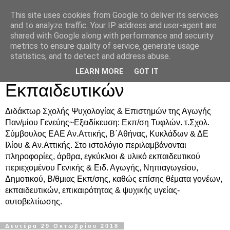
This site uses cookies from Google to deliver its services
Δρ. Ράνια Χιουρέα-
and to analyze traffic. Your IP address and user-agent are
shared with Google along with performance and security
Συμβουλευτική &
metrics to ensure quality of service, generate usage
statistics, and to detect and address abuse.
Υποστήριξη Γονέων &
LEARN MORE
GOT IT
Εκπαιδευτικών
Διδάκτωρ Σχολής Ψυχολογίας & Επιστημών της Αγωγής
Παν/μίου Γενεύης~Εξειδίκευση: Εκπ/ση Τυφλών. τ.Σχολ.
Σύμβουλος ΕΑΕ Αν.Αττικής, Β΄Αθήνας, Κυκλάδων & ΔΕ
Ιλίου & Αν.Αττικής. Στο ιστολόγιο περιλαμβάνονται
πληροφορίες, άρθρα, εγκύκλιοι & υλικό εκπαιδευτικού
περιεχομένου Γενικής & Ειδ. Αγωγής, Νηπιαγωγείου,
Δημοτικού, Β/θμιας Εκπ/σης, καθώς επίσης θέματα γονέων,
εκπαιδευτικών, επικαιρότητας & ψυχικής υγείας-
αυτοβελτίωσης.
Δευτέρα 29 Οκτωβρίου 2018