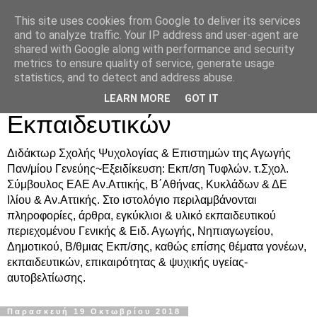
This site uses cookies from Google to deliver its services
Δρ. Ράνια Χιουρέα-
and to analyze traffic. Your IP address and user-agent are
shared with Google along with performance and security
Συμβουλευτική &
metrics to ensure quality of service, generate usage
statistics, and to detect and address abuse.
Υποστήριξη Γονέων &
LEARN MORE
GOT IT
Εκπαιδευτικών
Διδάκτωρ Σχολής Ψυχολογίας & Επιστημών της Αγωγής
Παν/μίου Γενεύης~Εξειδίκευση: Εκπ/ση Τυφλών. τ.Σχολ.
Σύμβουλος ΕΑΕ Αν.Αττικής, Β΄Αθήνας, Κυκλάδων & ΔΕ
Ιλίου & Αν.Αττικής. Στο ιστολόγιο περιλαμβάνονται
πληροφορίες, άρθρα, εγκύκλιοι & υλικό εκπαιδευτικού
περιεχομένου Γενικής & Ειδ. Αγωγής, Νηπιαγωγείου,
Δημοτικού, Β/θμιας Εκπ/σης, καθώς επίσης θέματα γονέων,
εκπαιδευτικών, επικαιρότητας & ψυχικής υγείας-
αυτοβελτίωσης.
Παρασκευή 19 Οκτωβρίου 2018