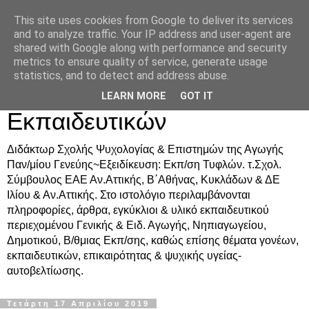
This site uses cookies from Google to deliver its services
Δρ. Ράνια Χιουρέα-
and to analyze traffic. Your IP address and user-agent are
shared with Google along with performance and security
Συμβουλευτική &
metrics to ensure quality of service, generate usage
statistics, and to detect and address abuse.
Υποστήριξη Γονέων &
LEARN MORE
GOT IT
Εκπαιδευτικών
Διδάκτωρ Σχολής Ψυχολογίας & Επιστημών της Αγωγής
Παν/μίου Γενεύης~Εξειδίκευση: Εκπ/ση Τυφλών. τ.Σχολ.
Σύμβουλος ΕΑΕ Αν.Αττικής, Β΄Αθήνας, Κυκλάδων & ΔΕ
Ιλίου & Αν.Αττικής. Στο ιστολόγιο περιλαμβάνονται
πληροφορίες, άρθρα, εγκύκλιοι & υλικό εκπαιδευτικού
περιεχομένου Γενικής & Ειδ. Αγωγής, Νηπιαγωγείου,
Δημοτικού, Β/θμιας Εκπ/σης, καθώς επίσης θέματα γονέων,
εκπαιδευτικών, επικαιρότητας & ψυχικής υγείας-
αυτοβελτίωσης.
Τετάρτη 17 Απριλίου 2019