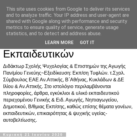
This site uses cookies from Google to deliver its services
Δρ. Ράνια Χιουρέα-
and to analyze traffic. Your IP address and user-agent are
shared with Google along with performance and security
Συμβουλευτική &
metrics to ensure quality of service, generate usage
statistics, and to detect and address abuse.
Υποστήριξη Γονέων &
LEARN MORE
GOT IT
Εκπαιδευτικών
Διδάκτωρ Σχολής Ψυχολογίας & Επιστημών της Αγωγής
Παν/μίου Γενεύης~Εξειδίκευση: Εκπ/ση Τυφλών. τ.Σχολ.
Σύμβουλος ΕΑΕ Αν.Αττικής, Β΄Αθήνας, Κυκλάδων & ΔΕ
Ιλίου & Αν.Αττικής. Στο ιστολόγιο περιλαμβάνονται
πληροφορίες, άρθρα, εγκύκλιοι & υλικό εκπαιδευτικού
περιεχομένου Γενικής & Ειδ. Αγωγής, Νηπιαγωγείου,
Δημοτικού, Β/θμιας Εκπ/σης, καθώς επίσης θέματα γονέων,
εκπαιδευτικών, επικαιρότητας & ψυχικής υγείας-
αυτοβελτίωσης.
Κυριακή 21 Ιουνίου 2020