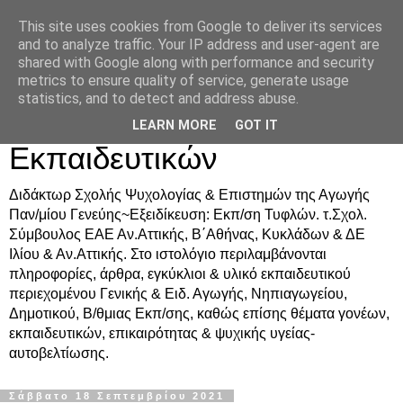
This site uses cookies from Google to deliver its services
Δρ. Ράνια Χιουρέα-
and to analyze traffic. Your IP address and user-agent are
shared with Google along with performance and security
Συμβουλευτική &
metrics to ensure quality of service, generate usage
statistics, and to detect and address abuse.
Υποστήριξη Γονέων &
LEARN MORE
GOT IT
Εκπαιδευτικών
Διδάκτωρ Σχολής Ψυχολογίας & Επιστημών της Αγωγής
Παν/μίου Γενεύης~Εξειδίκευση: Εκπ/ση Τυφλών. τ.Σχολ.
Σύμβουλος ΕΑΕ Αν.Αττικής, Β΄Αθήνας, Κυκλάδων & ΔΕ
Ιλίου & Αν.Αττικής. Στο ιστολόγιο περιλαμβάνονται
πληροφορίες, άρθρα, εγκύκλιοι & υλικό εκπαιδευτικού
περιεχομένου Γενικής & Ειδ. Αγωγής, Νηπιαγωγείου,
Δημοτικού, Β/θμιας Εκπ/σης, καθώς επίσης θέματα γονέων,
εκπαιδευτικών, επικαιρότητας & ψυχικής υγείας-
αυτοβελτίωσης.
Σάββατο 18 Σεπτεμβρίου 2021