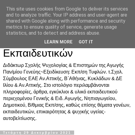
This site uses cookies from Google to deliver its services
Δρ. Ράνια Χιουρέα-
and to analyze traffic. Your IP address and user-agent are
shared with Google along with performance and security
Συμβουλευτική &
metrics to ensure quality of service, generate usage
statistics, and to detect and address abuse.
Υποστήριξη Γονέων &
LEARN MORE
GOT IT
Εκπαιδευτικών
Διδάκτωρ Σχολής Ψυχολογίας & Επιστημών της Αγωγής
Παν/μίου Γενεύης~Εξειδίκευση: Εκπ/ση Τυφλών. τ.Σχολ.
Σύμβουλος ΕΑΕ Αν.Αττικής, Β΄Αθήνας, Κυκλάδων & ΔΕ
Ιλίου & Αν.Αττικής. Στο ιστολόγιο περιλαμβάνονται
πληροφορίες, άρθρα, εγκύκλιοι & υλικό εκπαιδευτικού
περιεχομένου Γενικής & Ειδ. Αγωγής, Νηπιαγωγείου,
Δημοτικού, Β/θμιας Εκπ/σης, καθώς επίσης θέματα γονέων,
εκπαιδευτικών, επικαιρότητας & ψυχικής υγείας-
αυτοβελτίωσης.
Τετάρτη 29 Δεκεμβρίου 2021