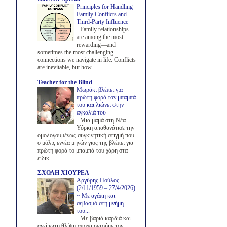
Principles for Handling
Family Conflicts and
Third-Party Influence
-
Family relationships
are among the most
rewarding—and
sometimes the most challenging—
connections we navigate in life. Conflicts
are inevitable, but how ...
Teacher for the Blind
Μωράκι βλέπει για
πρώτη φορά τον μπαμπά
του και λιώνει στην
αγκαλιά του
-
Μια μαμά στη Νέα
Υόρκη απαθανάτισε την
ομολογουμένως συγκινητική στιγμή που
ο μόλις εννέα μηνών γιος της βλέπει για
πρώτη φορά το μπαμπά του χάρη στα
ειδικ...
ΣΧΟΛΗ ΧΙΟΥΡΕΑ
Αργύρης Πούλος
(2/11/1959 – 27/4/2026)
~ Με αγάπη και
σεβασμό στη μνήμη
του...
-
Με βαριά καρδιά και
ανείπωτη θλίψη αποχαιρετούμε τον