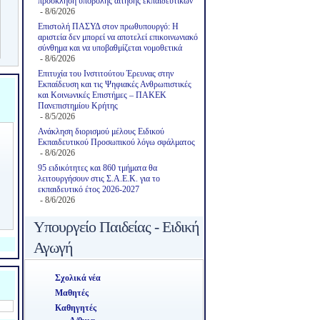
πρόσκληση υποβολής αίτησης εκπαιδευτικών
- 8/6/2026
Επιστολή ΠΑΣΥΔ στον πρωθυπουργό: Η
αριστεία δεν μπορεί να αποτελεί επικοινωνιακό
σύνθημα και να υποβαθμίζεται νομοθετικά
- 8/6/2026
Επιτυχία του Ινστιτούτου Έρευνας στην
Εκπαίδευση και τις Ψηφιακές Ανθρωπιστικές
και Κοινωνικές Επιστήμες – ΠΑΚΕΚ
Πανεπιστημίου Κρήτης
- 8/5/2026
Ανάκληση διορισμού μέλους Ειδικού
Εκπαιδευτικού Προσωπικού λόγω σφάλματος
- 8/6/2026
95 ειδικότητες και 860 τμήματα θα
λειτουργήσουν στις Σ.Α.Ε.Κ. για το
εκπαιδευτικό έτος 2026-2027
- 8/6/2026
Υπουργείο Παιδείας - Ειδική
Αγωγή
Σχολικά νέα
Μαθητές
Καθηγητές