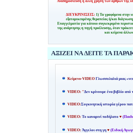
Αναδημοσίευση ή άλλη χρήση των άρθρων της ιστ
ΔΙΕΥΚΡΙΝΙΣΕΙΣ:
1) Τα γραφόμενα στην ι
εξατομικευμένης θεραπείας ή/και διάγνωσ
Επαγγελματία για κάποιο συγκεκριμένο περιστα
της ανάρτησης η πηγή προέλευσης, όταν πρόκειτ
και κείμενα άλλων
ΑΞΙΖΕΙ ΝΑ ΔΕΙΤΕ ΤΑ ΠΑΡΑ
Kείμενο-
VIDEO
Γλωσσολαλιά μιας «νε
VIDEO: "
Δεν κρίνουμε ένα βιβλίο από
VIDEO:
Συγκινητική ιστορία γέρου πατ
VIDEO:
Το καναρινί ποδήλατο
♥
(Παιδ
VIDEO:
Άγγελοι στη γη
♥
(Ειδική Αγωγ