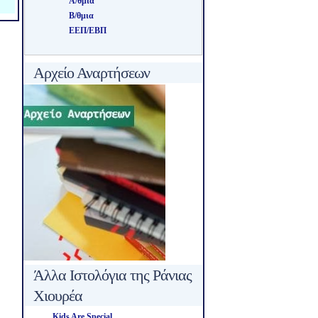
Α/θμια
Β/θμια
ΕΕΠ/ΕΒΠ
Αρχείο Αναρτήσεων
Άλλα Ιστολόγια της Ράνιας
Χιουρέα
Kids Are Special