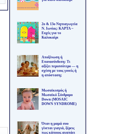
2ο & 13ο Νηπιαγωγεία
Ν. Ιωνίας: ΚΑΡΤΑ ~
Ευχές για το
Καλοκαίρι
Αποξένωση ή
Επανασύνδεση: Τι
αξίζει περισσότερο — η
σχέση με τους γονείς ή
η απόσταση;
Μωσαϊκισμός ή
Μωσαϊκό Σύνδρομο
Down (MOSAIC
DOWN SYNDROME)
Όταν η μαμά σου
γίνεται γιαγιά, ξέρεις
πως κάποιος αγαπάει