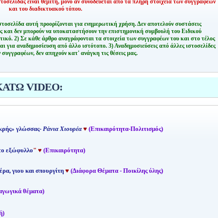
οσελίδας είναι θεμιτή,
μόνο αν συνοδεύεται από τα πλήρη στοιχεία των συγγραφέων
και του διαδικτυακού τόπου.
στοσελίδα αυτή προορίζονται για ενημερωτική χρήση. Δεν αποτελούν συστάσεις
ης και δεν μπορούν να υποκαταστήσουν την επιστημονική συμβουλή του Ειδικού
τικό.
2) Σε κάθε άρθρο αναγράφονται τα στοιχεία των συγγραφέων του και στο τέλος
αι για αναδημοσίευση από άλλο ιστότοπο.
3) Αναδημοσιεύσεις από άλλες ιστοσελίδες
 συγγραφέων, δεν απηχούν κατ' ανάγκη τις θέσεις μας.
ΚΑΤΩ VIDEO:
κρής» γλώσσας-
Ράνια Χιουρέα
♥
(Επικαιρότητα-Πολιτισμός)
 το εξώφυλλο
"
♥
(Επικαιρότητα)
έρα, γιου και σπουργίτη
♥
(Διάφορα Θέματα - Ποικίλης ύλης)
αγωγικά θέματα)
ή)