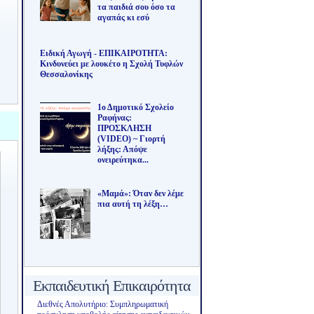
τα παιδιά σου όσο τα
αγαπάς κι εσύ
Ειδική Αγωγή - ΕΠΙΚΑΙΡΟΤΗΤΑ:
Κινδυνεύει με λουκέτο η Σχολή Τυφλών
Θεσσαλονίκης
1ο Δημοτικό Σχολείο
Ραφήνας:
ΠΡΟΣΚΛΗΣΗ
(VIDEO) ~ Γιορτή
λήξης: Απόψε
ονειρεύτηκα...
«Μαμά»: Όταν δεν λέμε
πια αυτή τη λέξη…
Εκπαιδευτική Επικαιρότητα
Διεθνές Απολυτήριο: Συμπληρωματική