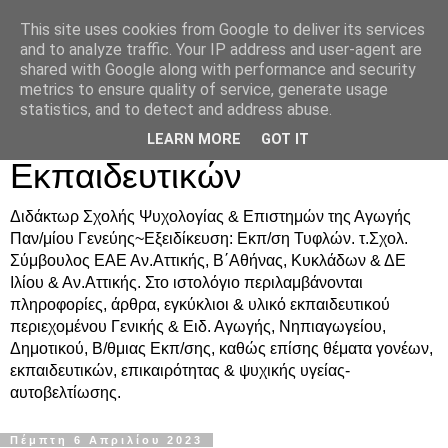
This site uses cookies from Google to deliver its services
Δρ. Ράνια Χιουρέα-
and to analyze traffic. Your IP address and user-agent are
shared with Google along with performance and security
Συμβουλευτική &
metrics to ensure quality of service, generate usage
statistics, and to detect and address abuse.
Υποστήριξη Γονέων &
LEARN MORE
GOT IT
Εκπαιδευτικών
Διδάκτωρ Σχολής Ψυχολογίας & Επιστημών της Αγωγής
Παν/μίου Γενεύης~Εξειδίκευση: Εκπ/ση Τυφλών. τ.Σχολ.
Σύμβουλος ΕΑΕ Αν.Αττικής, Β΄Αθήνας, Κυκλάδων & ΔΕ
Ιλίου & Αν.Αττικής. Στο ιστολόγιο περιλαμβάνονται
πληροφορίες, άρθρα, εγκύκλιοι & υλικό εκπαιδευτικού
περιεχομένου Γενικής & Ειδ. Αγωγής, Νηπιαγωγείου,
Δημοτικού, Β/θμιας Εκπ/σης, καθώς επίσης θέματα γονέων,
εκπαιδευτικών, επικαιρότητας & ψυχικής υγείας-
αυτοβελτίωσης.
Πέμπτη 6 Απριλίου 2023